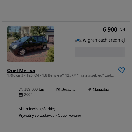
6 900
PLN
W granicach średniej
Opel Meriva
1796 cm3 • 125 KM • 1,8 Benzyna* 125KM* niski przebieg* zadbana* możliwa zamiana***
189 000 km
Benzyna
Manualna
2004
Skierniewice (Łódzkie)
Prywatny sprzedawca • Opublikowano