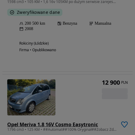
1598 cm3 • 105 KM • 1,6 16v 105KM po dużym serwisie zarejestrowana w RP VAT-MARŻA
Zweryfikowane dane
200 500 km
Benzyna
Manualna
2008
Rokiciny (Łódzkie)
Firma • Opublikowano
12 900
PLN
Opel Meriva 1.8 16V Cosmo Easytronic
1796 cm3 • 125 KM • ##Automat##100% Oryginał##Zobacz Zdjęcia##