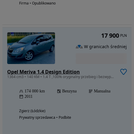
Firma • Opublikowano
17 900
PLN
W granicach średniej
Opel Meriva 1.4 Design Edition
1364 cm3 • 140 KM • 1.4 T ,100% oryginalny przebieg i bezwypadkowość, książki !!!
174 000 km
Benzyna
Manualna
2011
Zgierz (Łódzkie)
Prywatny sprzedawca • Podbite