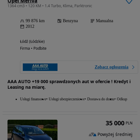
Opel Meriva
1364 cm3 • 120 KM • 1.4 Turbo, Klima, Parktronic
99 876 km
Benzyna
Manualna
2012
Łódź (Łódzkie)
Firma • Podbite
Zobacz ogłoszenia
AAA AUTO +19 000 sprawdzonych aut w ofercie ! Kredyt i
Leasing na miarę.
Usługi finansowe
Usługi ubezpieczeniowe
Dostawa do domu
Odkup
35 000
PLN
Powyżej średniej