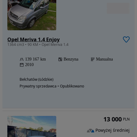
Opel Meriva 1.4 Enjoy
1364 cm3 • 90 KM • Opel Meriva 1.4
139 167 km
Benzyna
Manualna
2010
Bełchatów (Łódzkie)
Prywatny sprzedawca • Opublikowano
13 000
PLN
Powyżej średniej