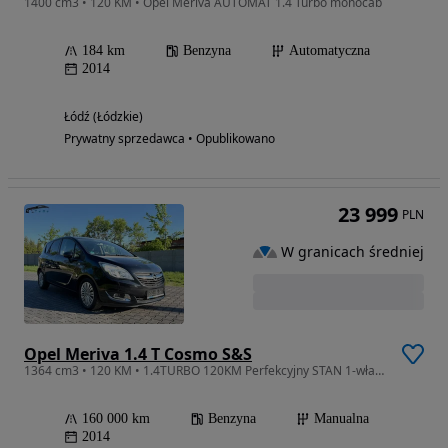
1400 cm3 • 120 KM • Opel Meriva AUTOMAT 1.4 Turbo monocab
184 km
Benzyna
Automatyczna
2014
Łódź (Łódzkie)
Prywatny sprzedawca • Opublikowano
23 999
PLN
W granicach średniej
Opel Meriva 1.4 T Cosmo S&S
1364 cm3 • 120 KM • 1.4TURBO 120KM Perfekcyjny STAN 1-właściciel Serwis ASO Opłacona LIFT
160 000 km
Benzyna
Manualna
2014