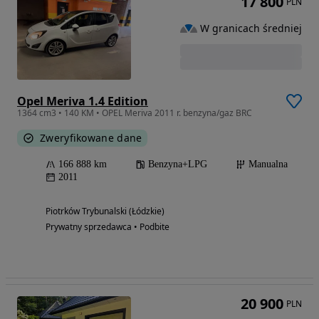
17 800
PLN
W granicach średniej
Opel Meriva 1.4 Edition
1364 cm3 • 140 KM • OPEL Meriva 2011 r. benzyna/gaz BRC
Zweryfikowane dane
166 888 km
Benzyna+LPG
Manualna
2011
Piotrków Trybunalski (Łódzkie)
Prywatny sprzedawca • Podbite
20 900
PLN