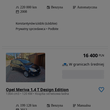
220 000 km
Benzyna
Automatyczna
2008
Konstantynów Łódzki (Łódzkie)
Prywatny sprzedawca • Podbite
16 400
PLN
W granicach średniej
Opel Meriva 1.4 T Design Edition
1364 cm3 • 120 KM • Książka serwisowa ładna
199 128 km
Benzyna
Manualna
2012