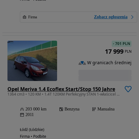
Zobacz ogłoszenia
Firma
-
701 PLN
17 999
PLN
W granicach średniej
Opel Meriva 1.4 Ecoflex Start/Stop 150 Jahre
1364 cm3 • 120 KM • 1.4T 120KM Perfekcyjny STAN 1-właścicel Serwis ASO do KOŃCA mod.2012
203 000 km
Benzyna
Manualna
2011
Łódź (Łódzkie)
Firma • Podbite