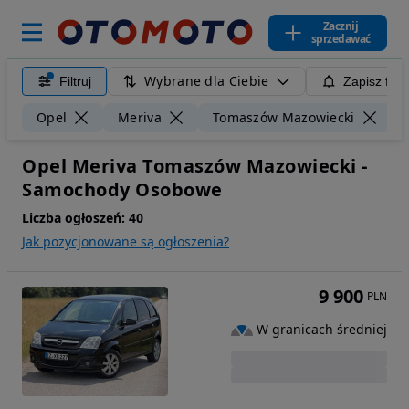
Zacznij
sprzedawać
Wybrane dla Ciebie
Filtruj
Zapisz filt
Opel
Meriva
Tomaszów Mazowiecki
Opel Meriva Tomaszów Mazowiecki -
Samochody Osobowe
Liczba ogłoszeń:
40
Jak pozycjonowane są ogłoszenia?
9 900
PLN
W granicach średniej