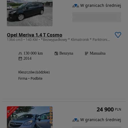
W granicach średniej
Opel Meriva 1.4 T Cosmo
1364 cm3 • 140 KM • *Bezwypadkowy * Klimatronik * Parktronik*Alufelgi*Kamera cofania*
130 000 km
Benzyna
Manualna
2014
Kleszczów (Łódzkie)
Firma • Podbite
24 900
PLN
W granicach średniej