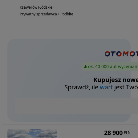
Ksawerów (Łódzkie)
Prywatny sprzedawca • Podbite
ok. 40 000 aut wycenian
Kupujesz nowe
Sprawdź, ile
wart
jest Twó
28 900
PLN