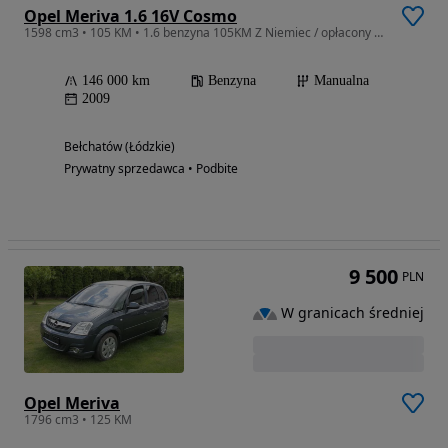
Opel Meriva 1.6 16V Cosmo
1598 cm3 • 105 KM • 1.6 benzyna 105KM Z Niemiec / opłacony tylko 146tKM bogate wyposażenie
146 000 km
Benzyna
Manualna
2009
Bełchatów (Łódzkie)
Prywatny sprzedawca • Podbite
9 500
PLN
W granicach średniej
Opel Meriva
1796 cm3 • 125 KM