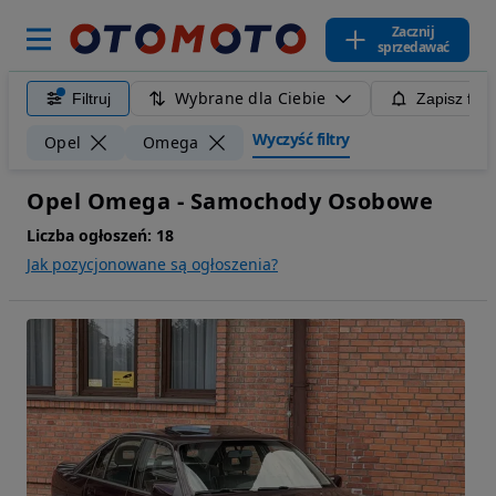
Zacznij
sprzedawać
Wybrane dla Ciebie
Filtruj
Zapisz filt
Wyczyść filtry
Opel
Omega
Opel Omega - Samochody Osobowe
Liczba ogłoszeń:
18
Jak pozycjonowane są ogłoszenia?