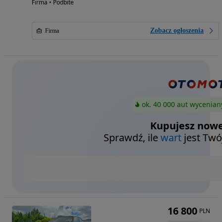
Firma • Podbite
Zobacz ogłoszenia
Firma
ok. 40 000 aut wycenian
Kupujesz nowe
Sprawdź, ile
wart
jest Twó
16 800
PLN