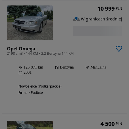
10 999
PLN
W granicach średniej
Opel Omega
2198 cm3 • 144 KM • 2.2 Benzyna 144 KM
123 871 km
Benzyna
Manualna
2001
Nowosielce (Podkarpackie)
Firma • Podbite
4 500
PLN