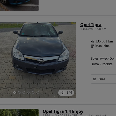
Opel Tigra
1364 cm3 • 90 KM
135 861 km
Manualna
Bolesławiec (Doln
Firma • Podbite
Firma
1
/
6
Opel Tigra 1.4 Enjoy
1364 cm3 • 90 KM • OPEL Tigra 1.4 cabriolet