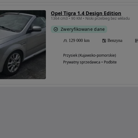
Opel Tigra 1.4 Design Edition
1364 cm3 • 90 KM • Niski przebieg bez wkładu
Zweryfikowane dane
129 000 km
Benzyna
Przysiek (Kujawsko-pomorskie)
Prywatny sprzedawca • Podbite