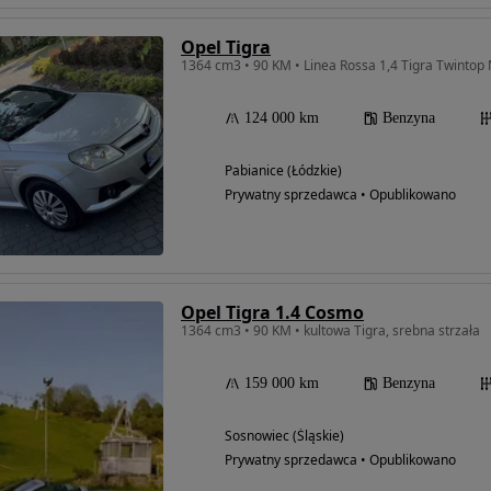
Opel Tigra
1364 cm3 • 90 KM • Linea Rossa 1,4 Tigra Twintop N
124 000 km
Benzyna
Pabianice (Łódzkie)
Prywatny sprzedawca • Opublikowano
Opel Tigra 1.4 Cosmo
1364 cm3 • 90 KM • kultowa Tigra, srebna strzała
159 000 km
Benzyna
Sosnowiec (Śląskie)
Prywatny sprzedawca • Opublikowano