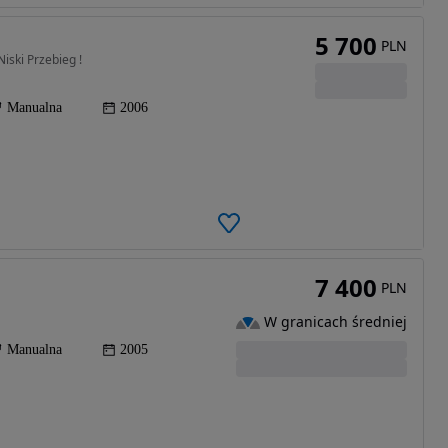
5 700
PLN
iski Przebieg !
Manualna
2006
7 400
PLN
W granicach średniej
Manualna
2005