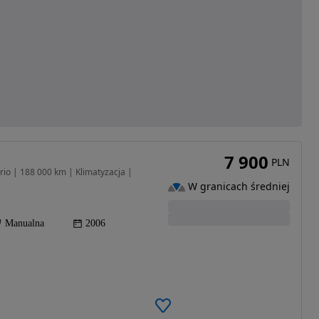
7 900
PLN
rio | 188 000 km | Klimatyzacja |
W granicach średniej
Manualna
2006