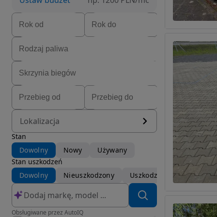
Ustaw budżet
np. 1200 PLN/mc
Lokalizacja
Stan
Dowolny
Nowy
Używany
Stan uszkodzeń
Dowolny
Nieuszkodzony
Uszkodzony
Obsługiwane przez AutoIQ