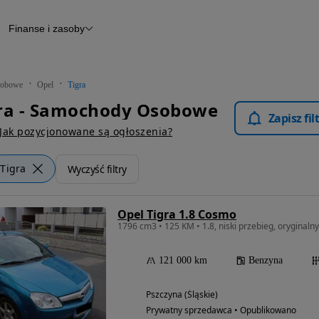
Finanse i zasoby
chody
Finansowanie
Leasing
dy
Narzędzie do wyceny samochodu
tryczne
Raport z inspekcji
obowe
Opel
Tigra
m
Raport historii pojazdu
gra - Samochody Osobowe
Otomoto News
Zapisz fi
wane
Jak pozycjonowane są ogłoszenia?
Tigra
Wyczyść filtry
Opel Tigra 1.8 Cosmo
1796 cm3 • 125 KM • 1.8, niski przebieg, oryginalny
121 000 km
Benzyna
Pszczyna (Śląskie)
Prywatny sprzedawca • Opublikowano