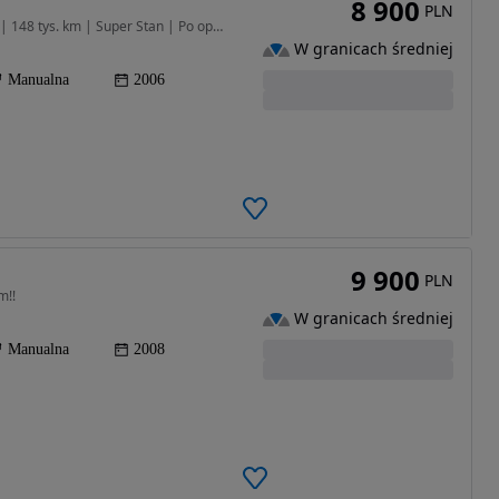
8 900
PLN
1364 cm3 • 90 KM • Opel Tigra TwinTop 1.4 | 2006 | 148 tys. km | Super Stan | Po opłatach
W granicach średniej
Manualna
2006
9 900
PLN
m!!
W granicach średniej
Manualna
2008