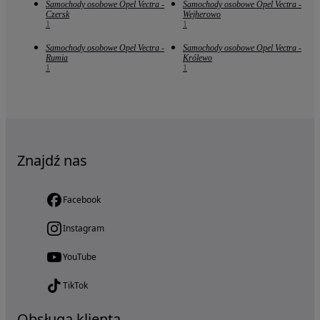
Samochody osobowe Opel Vectra -
Samochody osobowe Opel Vectra -
Czersk
Wejherowo
1
1
Samochody osobowe Opel Vectra -
Samochody osobowe Opel Vectra -
Rumia
Królewo
1
1
Znajdź nas
Facebook
Instagram
YouTube
TikTok
Obsługa klienta