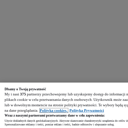
Dbamy o Twoją prywatność
My i nasi
375
partnerzy przechowujemy lub uzyskujemy dostęp do informacji na
plikach cookie w celu przetwarzania danych osobowych. Użytkownik może zaak
lub w dowolnym momencie na stronie polityki prywatności. Te wybory będą s
na dane przeglądania.
Polityka cookies,
Polityka Prywatności
Wraz z naszymi partnerami przetwarzamy dane w celu zapewnienia:
Użycie dokładnych danych geolokalizacyjnych. Aktywne skanowanie charakterystyki urządzenia do celów ide
Spersonalizowane reklamy i treści, pomiar reklam i treści, badnie odbiorców i ulepszanie usług.