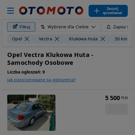
Zacznij
sprzedawać
Wybrane dla Ciebie
Filtruj
Zapisz filt
Opel
Vectra
Klukowa Huta
50 km
Opel Vectra Klukowa Huta -
Samochody Osobowe
Liczba ogłoszeń:
9
Jak pozycjonowane są ogłoszenia?
5 500
PLN