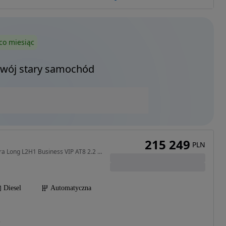
co miesiąc
Twój stary samochód
215 249
PLN
2184 cm3 • 180 KM • Extra Long L2H1 Business VIP AT8 2.2 180KM !! Aktywny Tempomat !! 7 Os
Diesel
Automatyczna
)