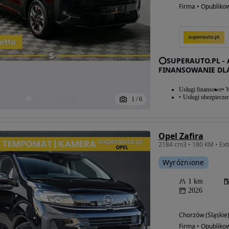
Firma • Opubliko
⭕SUPERAUTO.PL - 
FINANSOWANIE DL
Usługi finansowe
W
Usługi ubezpiecze
1
/
6
Opel Zafira
Wyróżnione
1 km
2026
Chorzów (Śląskie
Firma • Opubliko