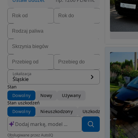
Ustaw budżet
np. 1200 PLN/mc
Lokalizacja
Śląskie
Stan
Dowolny
Nowy
Używany
Stan uszkodzeń
Dowolny
Nieuszkodzony
Uszkodzony
Obsługiwane przez AutoIQ