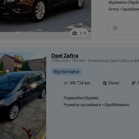
Mysłowice (Śląski
Firma • Opubliko
1
/
6
Opel Zafira
Wyróżnione
306 734 km
Diesel
Pogwizdów (Śląskie)
Prywatny sprzedawca • Opublikowano