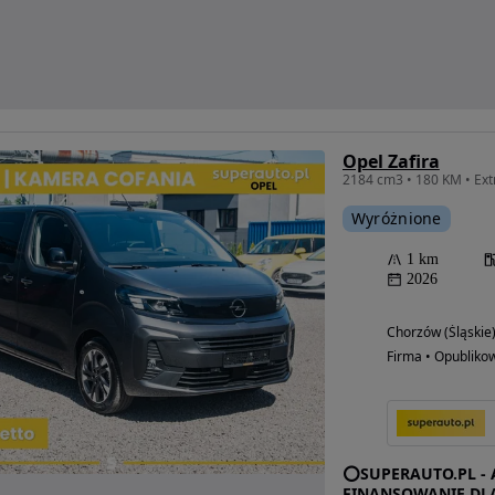
Opel Zafira
Wyróżnione
1 km
2026
Chorzów (Śląskie
Firma • Opubliko
⭕SUPERAUTO.PL - 
FINANSOWANIE DL