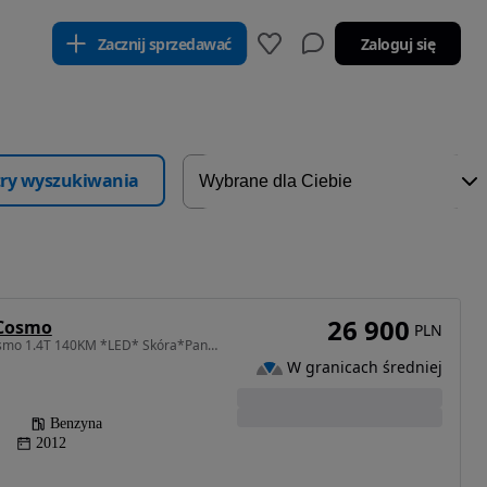
Zacznij sprzedawać
Zaloguj się
ltry wyszukiwania
26 900
 Cosmo
PLN
1364 cm3 • 140 KM • Cosmo 1.4T 140KM *LED* Skóra*Panorama*7miejsc*Gwarancja 1ROK
W granicach średniej
Benzyna
2012