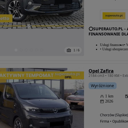
⭕SUPERAUTO.PL - 
FINANSOWANIE DL
Usługi finansowe
W
Usługi ubezpiecze
1
/
6
Opel Zafira
Wyróżnione
1 km
2026
Chorzów (Śląskie
Firma • Opubliko