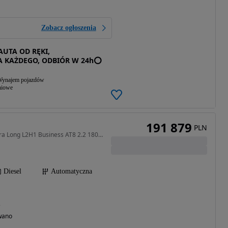
Zobacz ogłoszenia
AUTA OD RĘKI,
A KAŻDEGO, ODBIÓR W 24h⭕
ynajem pojazdów
niowe
191 879
PLN
2184 cm3 • 180 KM • Extra Long L2H1 Business AT8 2.2 180KM !! Kamera !! Aktywny Tempomat
Diesel
Automatyczna
)
wano