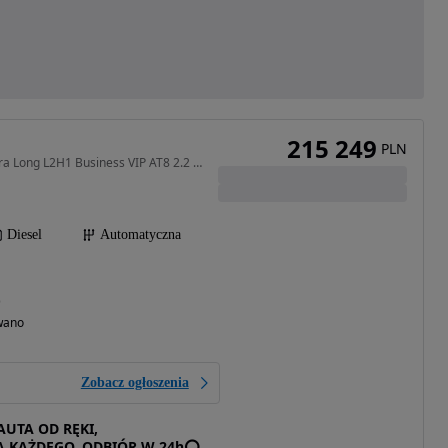
215 249
PLN
2184 cm3 • 180 KM • Extra Long L2H1 Business VIP AT8 2.2 180KM !! Klima Automat !! Kamera
Diesel
Automatyczna
)
wano
Zobacz ogłoszenia
AUTA OD RĘKI,
A KAŻDEGO, ODBIÓR W 24h⭕