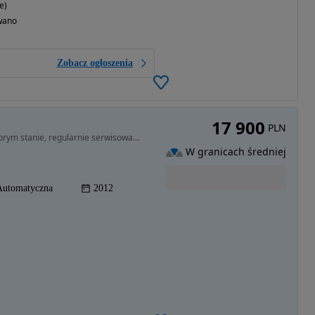
e)
wano
Zobacz ogłoszenia
17 900
PLN
1956 cm3 • 165 KM • Przestronny Opel Zafira w dobrym stanie, regularnie serwisowany
W granicach średniej
Automatyczna
2012