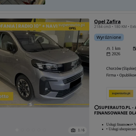
Opel Zafira
Wyróżnione
1 km
2026
Chorzów (Śląskie
Firma • Opubliko
⭕SUPERAUTO.PL - 
FINANSOWANIE DL
Usługi finansowe
W
Usługi ubezpiecze
1
/
6