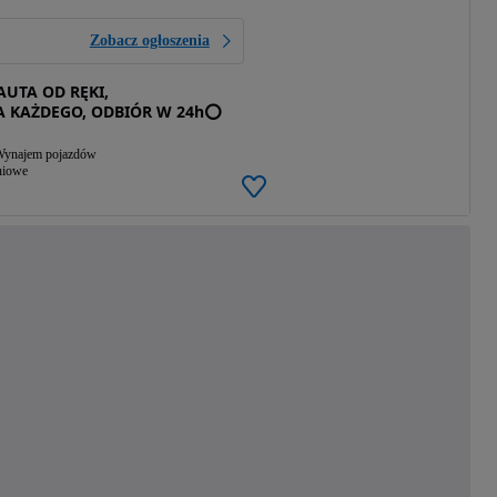
Zobacz ogłoszenia
AUTA OD RĘKI,
A KAŻDEGO, ODBIÓR W 24h⭕
ynajem pojazdów
niowe