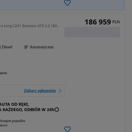
186 959
PLN
2184 cm3 • 180 KM • Extra Long L2H1 Business AT8 2.2 180KM !! Nawigacja !! Klima Automat
Diesel
Automatyczna
)
wano
Zobacz ogłoszenia
AUTA OD RĘKI,
A KAŻDEGO, ODBIÓR W 24h⭕
ynajem pojazdów
niowe