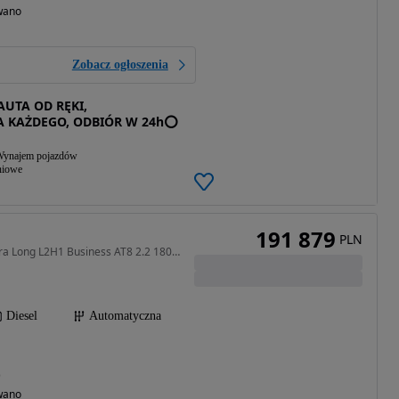
wano
Zobacz ogłoszenia
AUTA OD RĘKI,
A KAŻDEGO, ODBIÓR W 24h⭕
ynajem pojazdów
niowe
191 879
PLN
2184 cm3 • 180 KM • Extra Long L2H1 Business AT8 2.2 180KM !! Kamera Cofania !! Alufelgi
Diesel
Automatyczna
)
wano