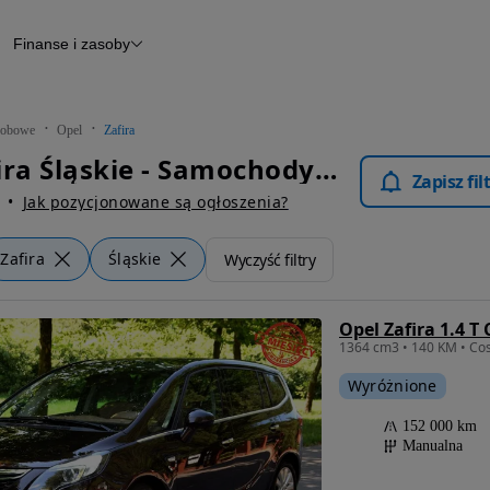
Finanse i zasoby
chody
Finansowanie
Leasing
dy
Narzędzie do wyceny samochodu
tryczne
Raport z inspekcji
obowe
Opel
Zafira
m
Raport historii pojazdu
Opel Zafira Śląskie - Samochody Osobowe
Otomoto News
Zapisz fi
wane
Jak pozycjonowane są ogłoszenia?
Zafira
Śląskie
Wyczyść filtry
Opel Zafira 1.4 T
Wyróżnione
152 000 km
Manualna