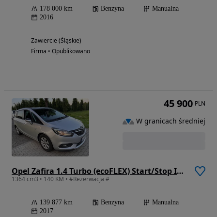
178 000 km
Benzyna
Manualna
2016
Zawiercie (Śląskie)
Firma • Opublikowano
45 900
PLN
W granicach średniej
Opel Zafira 1.4 Turbo (ecoFLEX) Start/Stop Innovation
1364 cm3 • 140 KM • #Rezerwacja #
139 877 km
Benzyna
Manualna
2017