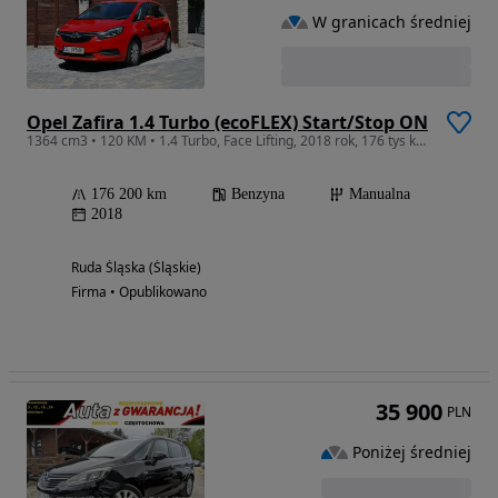
W granicach średniej
Opel Zafira 1.4 Turbo (ecoFLEX) Start/Stop ON
1364 cm3 • 120 KM • 1.4 Turbo, Face Lifting, 2018 rok, 176 tys km, Wymieniony Rozrząd
176 200 km
Benzyna
Manualna
2018
Ruda Śląska (Śląskie)
Firma • Opublikowano
35 900
PLN
Poniżej średniej