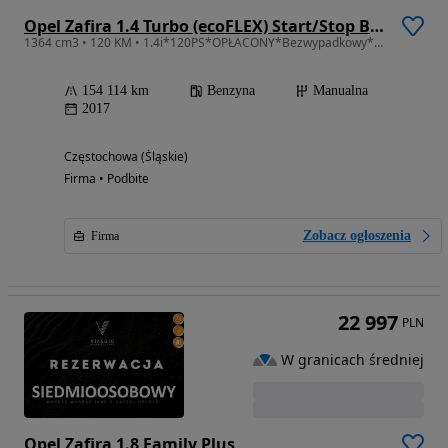
Opel Zafira 1.4 Turbo (ecoFLEX) Start/Stop Business Edition
1364 cm3 • 120 KM • 1.4i*120PS*OPŁACONY*Bezwypadkowy*Klimatyzacja*Serwis*VIP GWARANCJA 24M
154 114 km
Benzyna
Manualna
2017
Częstochowa (Śląskie)
Firma • Podbite
Zobacz ogłoszenia
Firma
22 997
PLN
W granicach średniej
Opel Zafira 1.8 Family Plus