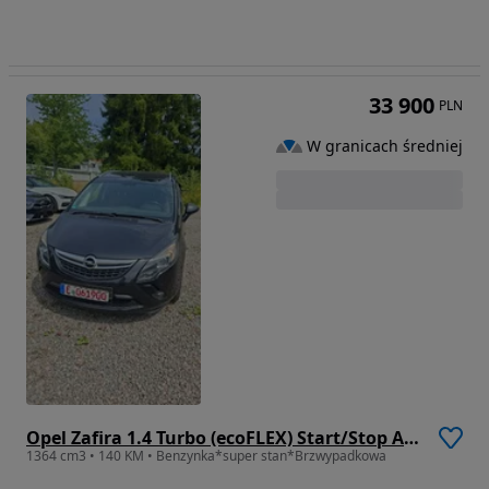
33 900
PLN
W granicach średniej
Opel Zafira 1.4 Turbo (ecoFLEX) Start/Stop Active
1364 cm3 • 140 KM • Benzynka*super stan*Brzwypadkowa