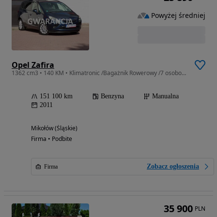
Powyżej średniej
Opel Zafira
1362 cm3 • 140 KM • Klimatronic /Bagażnik Rowerowy /7 osobowy 2012
151 100 km
Benzyna
Manualna
2011
Mikołów (Śląskie)
Firma • Podbite
Zobacz ogłoszenia
Firma
35 900
PLN