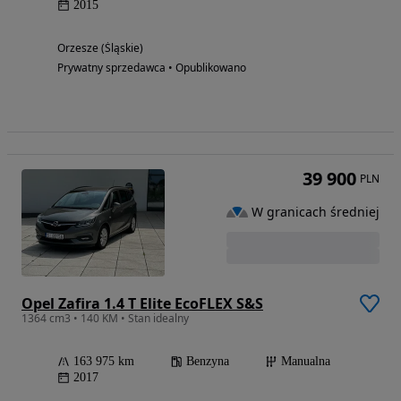
2015
Orzesze (Śląskie)
Prywatny sprzedawca • Opublikowano
39 900
PLN
W granicach średniej
Opel Zafira 1.4 T Elite EcoFLEX S&S
1364 cm3 • 140 KM • Stan idealny
163 975 km
Benzyna
Manualna
2017