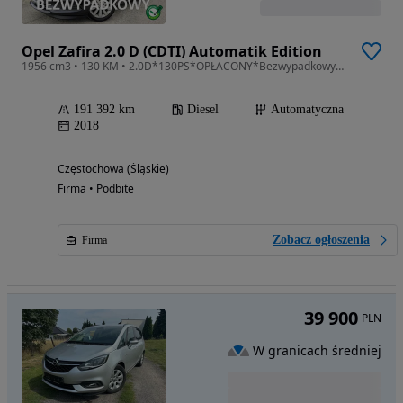
Opel Zafira 2.0 D (CDTI) Automatik Edition
1956 cm3 • 130 KM • 2.0D*130PS*OPŁACONY*Bezwypadkowy*Automat Klima*Serwis*VIP GWARANCJA 24
191 392 km
Diesel
Automatyczna
2018
Częstochowa (Śląskie)
Firma • Podbite
Zobacz ogłoszenia
Firma
39 900
PLN
W granicach średniej