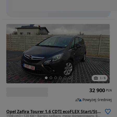
1
/
6
32 900
PLN
Powyżej średniej
Opel Zafira Tourer 1.6 CDTI ecoFLEX Start/Stop Business Innovation
1598 cm3 • 120 KM • Bardzo zadbany, mega doinwestowany. Bez wkładu.