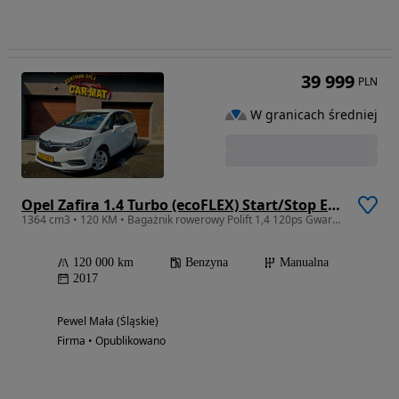
39 999
PLN
W granicach średniej
Opel Zafira 1.4 Turbo (ecoFLEX) Start/Stop Edition
1364 cm3 • 120 KM • Bagażnik rowerowy Polift 1,4 120ps Gwarancja 6m
120 000 km
Benzyna
Manualna
2017
Pewel Mała (Śląskie)
Firma • Opublikowano