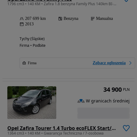
1796 cm3 • 140 KM • Zafira 1.8 benzyna Family Plus 140km BI-XENON 7 foteli SERWIS 2013
207 699 km
Benzyna
Manualna
2013
Tychy (Śląskie)
Firma • Podbite
Zobacz ogłoszenia
Firma
34 900
PLN
W granicach średniej
Opel Zafira Tourer 1.4 Turbo ecoFLEX Start/Stop Edition
1364 cm3 • 140 KM • Gwarancja Techniczna / 7-osobowa