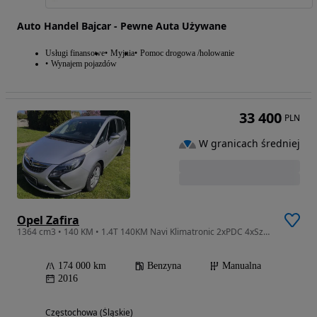
Auto Handel Bajcar - Pewne Auta Używane
Usługi finansowe
Myjnia
Pomoc drogowa /holowanie
Wynajem pojazdów
33 400
PLN
W granicach średniej
Opel Zafira
1364 cm3 • 140 KM • 1.4T 140KM Navi Klimatronic 2xPDC 4xSzE Bagażnik Serwis Zarejestrowany
174 000 km
Benzyna
Manualna
2016
Częstochowa (Śląskie)