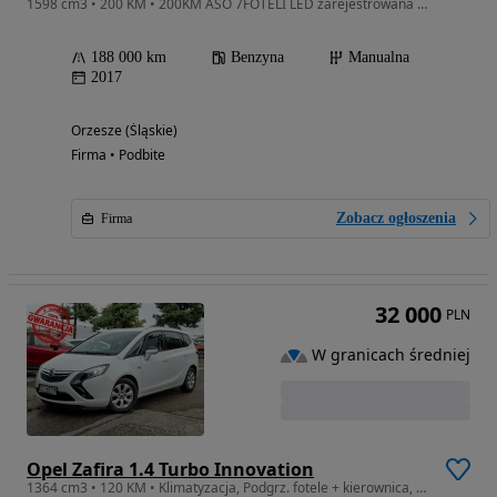
1598 cm3 • 200 KM • 200KM ASO 7FOTELI LED zarejestrowana gwarancja
188 000 km
Benzyna
Manualna
2017
Orzesze (Śląskie)
Firma • Podbite
Zobacz ogłoszenia
Firma
32 000
PLN
W granicach średniej
Opel Zafira 1.4 Turbo Innovation
1364 cm3 • 120 KM • Klimatyzacja, Podgrz. fotele + kierownica, PDC 2x, 7 osobowy