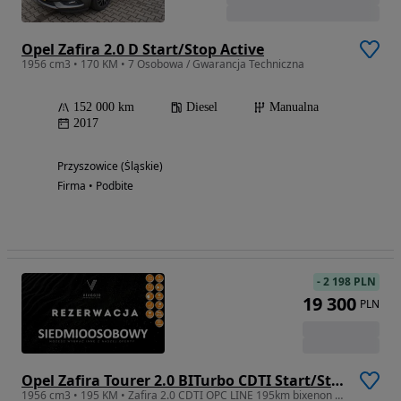
Opel Zafira 2.0 D Start/Stop Active
1956 cm3 • 170 KM • 7 Osobowa / Gwarancja Techniczna
152 000 km
Diesel
Manualna
2017
Przyszowice (Śląskie)
Firma • Podbite
-
2 198 PLN
19 300
PLN
Opel Zafira Tourer 2.0 BITurbo CDTI Start/Stop Innovation
1956 cm3 • 195 KM • Zafira 2.0 CDTI OPC LINE 195km bixenon NAVI 7 foteli SERWIS 2014