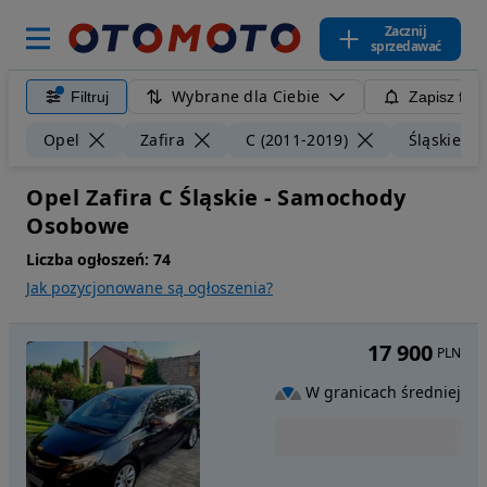
Zacznij
sprzedawać
Wybrane dla Ciebie
Filtruj
Zapisz filt
Opel
Zafira
C (2011-2019)
Śląskie
Opel Zafira C Śląskie - Samochody
Osobowe
Liczba ogłoszeń:
74
Jak pozycjonowane są ogłoszenia?
17 900
PLN
W granicach średniej