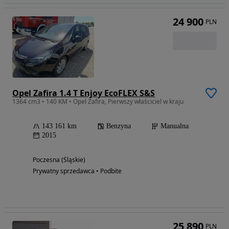
24 900
PLN
Opel Zafira 1.4 T Enjoy EcoFLEX S&S
1364 cm3 • 140 KM • Opel Zafira, Pierwszy właściciel w kraju
143 161 km
Benzyna
Manualna
2015
Poczesna (Śląskie)
Prywatny sprzedawca • Podbite
25 890
PLN