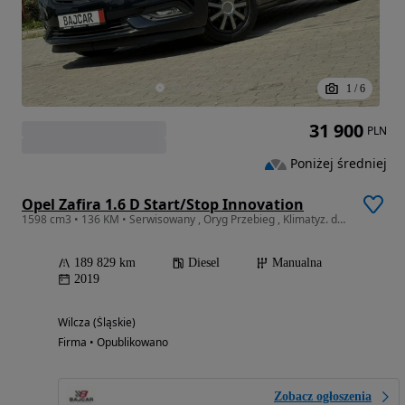
1
/
6
31 900
PLN
Poniżej średniej
Opel Zafira 1.6 D Start/Stop Innovation
1598 cm3 • 136 KM • Serwisowany , Oryg Przebieg , Klimatyz. dwustr. , Podg. Fotele , 120Ja
189 829 km
Diesel
Manualna
2019
Wilcza (Śląskie)
Firma • Opublikowano
Zobacz ogłoszenia