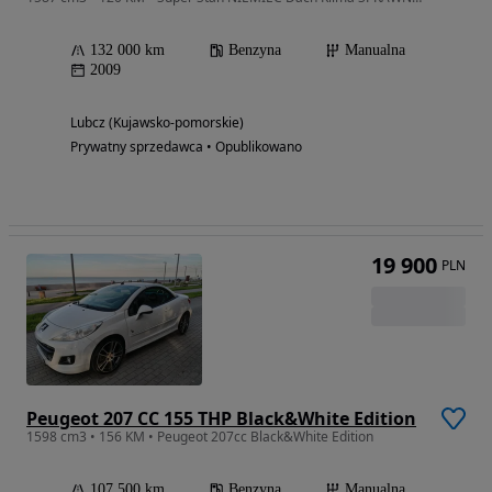
132 000 km
Benzyna
Manualna
2009
Lubcz (Kujawsko-pomorskie)
Prywatny sprzedawca • Opublikowano
19 900
PLN
Peugeot 207 CC 155 THP Black&White Edition
1598 cm3 • 156 KM • Peugeot 207cc Black&White Edition
107 500 km
Benzyna
Manualna