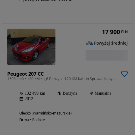
17 900
PLN
Powyżej średniej
Peugeot 207 CC
1598 cm3 • 120 KM • 1,6 Benzyna 120 KM Kabrio Sprowadzony Opłacony 132 tys. Km Stan !!!
132 499 km
Benzyna
Manualna
2012
Olecko (Warmińsko-mazurskie)
Firma • Podbite