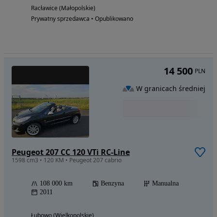
Racławice (Małopolskie)
Prywatny sprzedawca • Opublikowano
14 500
PLN
W granicach średniej
Peugeot 207 CC 120 VTi RC-Line
1598 cm3 • 120 KM • Peugeot 207 cabrio
108 000 km
Benzyna
Manualna
2011
Łubowo (Wielkopolskie)