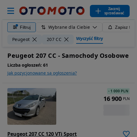
Zacznij
sprzedawać
Wybrane dla Ciebie
Filtruj
Zapisz filt
Wyczyść filtry
Peugeot
207 CC
Peugeot 207 CC - Samochody Osobowe
Liczba ogłoszeń:
61
Jak pozycjonowane są ogłoszenia?
-
1 000 PLN
16 900
PLN
Peugeot 207 CC 120 VTi Sport