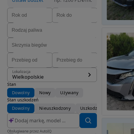
Ustaw budżet
np. 1200 PLN/mc
Lokalizacja
Wielkopolskie
Stan
Dowolny
Nowy
Używany
Stan uszkodzeń
Dowolny
Nieuszkodzony
Uszkodzony
Obsługiwane przez AutoIQ