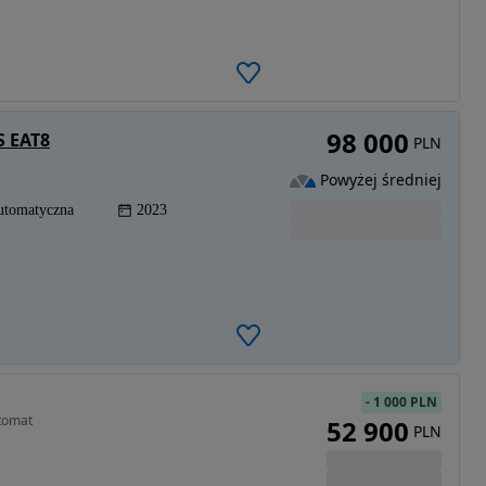
98 000
S EAT8
PLN
Powyżej średniej
utomatyczna
2023
-
1 000 PLN
tomat
52 900
PLN