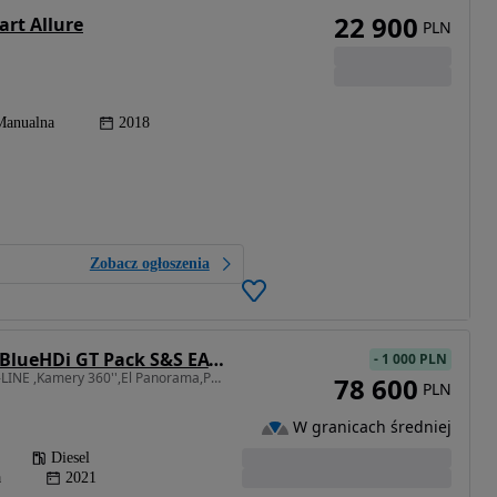
22 900
art Allure
PLN
Manualna
2018
Zobacz ogłoszenia
Peugeot 3008 1.5 BlueHDi GT Pack S&S EAT8
-
1 000 PLN
1499 cm3 • 130 KM • GT-LINE ,Kamery 360'',El Panorama,Podgrz.Fotele ,Ambiente ,SUPER !!!
78 600
PLN
W granicach średniej
Diesel
a
2021