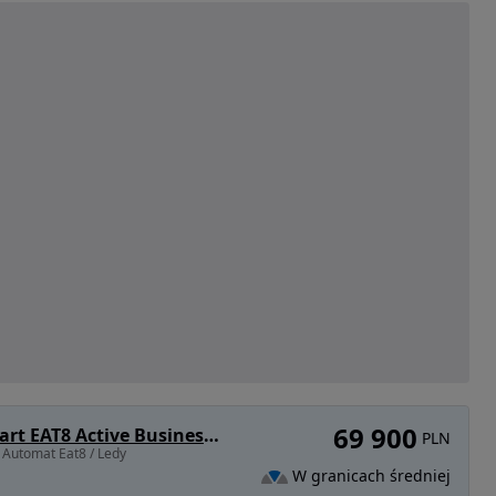
69 900
Peugeot 3008 BlueHDi 130 Stop & Start EAT8 Active Business-Paket
PLN
Automat Eat8 / Ledy
W granicach średniej