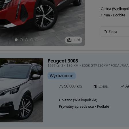
Golina (Wielkopol
Firma • Podbite
Firma
1
/
6
Peugeot 3008
1997 cm3 • 180 KM • 3008 GT*180KM*FOCAL*M
Wyróżnione
90 000 km
Diesel
A
Gniezno (Wielkopolskie)
Prywatny sprzedawca • Podbite