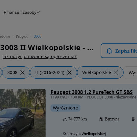
Finanse i zasoby
chody
Finansowanie
Leasing
dy
Narzędzie do wyceny samochodu
tryczne
Raport z inspekcji
obowe
Peugeot
3008
m
Raport historii pojazdu
Peugeot 3008 II Wielkopolskie - Samochody Osobowe
Otomoto News
Zapisz fi
wane
Jak pozycjonowane są ogłoszenia?
3008
II (2016-2024)
Wielkopolskie
Wycz
Peugeot 3008 1.2 PureTech GT S&S
1199 cm3 • 130 KM • PEUGEOT 3008 -Niezawodne
Wyróżnione
74 777 km
Benzyna
Krotoszyn (Wielkopolskie)