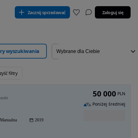
Zacznij sprzedawać
Zaloguj się
ltry wyszukiwania
yść filtry
50 000
PLN
 auto
Poniżej średniej
Manualna
2019