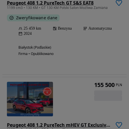
Peugeot 408 1.2 PureTech GT S&S EAT8
1199 cm3 • 130 KM • GT 130 KM Polski Salon Możliwa Zamiana
Zweryfikowane dane
25 459 km
Benzyna
Automatyczna
2024
Białystok (Podlaskie)
Firma • Opublikowano
155 500
PLN
Peugeot 408 1.2 PureTech mHEV GT Exclusive S&S e-DSC6