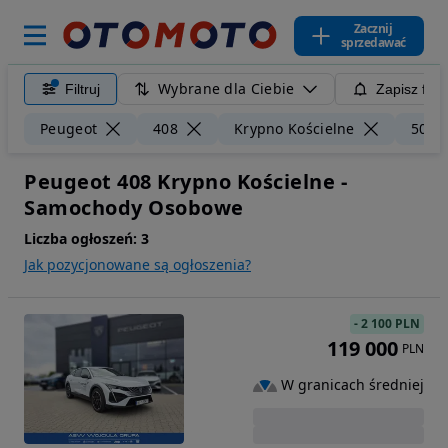
Zacznij
sprzedawać
Wybrane dla Ciebie
Filtruj
Zapisz filt
Peugeot
408
Krypno Kościelne
50 k
Peugeot 408 Krypno Kościelne -
Samochody Osobowe
Liczba ogłoszeń:
3
Jak pozycjonowane są ogłoszenia?
-
2 100 PLN
119 000
PLN
W granicach średniej