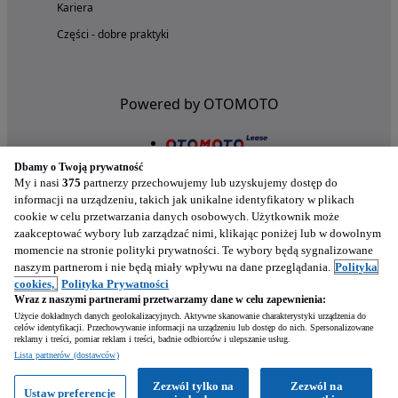
Kariera
Części - dobre praktyki
Powered by OTOMOTO
Dbamy o Twoją prywatność
My i nasi
375
partnerzy przechowujemy lub uzyskujemy dostęp do
informacji na urządzeniu, takich jak unikalne identyfikatory w plikach
cookie w celu przetwarzania danych osobowych. Użytkownik może
zaakceptować wybory lub zarządzać nimi, klikając poniżej lub w dowolnym
momencie na stronie polityki prywatności. Te wybory będą sygnalizowane
naszym partnerom i nie będą miały wpływu na dane przeglądania.
Polityka
Nasze aplikacje w twoim telefonie
cookies,
Polityka Prywatności
Wraz z naszymi partnerami przetwarzamy dane w celu zapewnienia:
Użycie dokładnych danych geolokalizacyjnych. Aktywne skanowanie charakterystyki urządzenia do
celów identyfikacji. Przechowywanie informacji na urządzeniu lub dostęp do nich. Spersonalizowane
reklamy i treści, pomiar reklam i treści, badnie odbiorców i ulepszanie usług.
Lista partnerów (dostawców)
Zezwól tylko na
Zezwól na
Ustaw preferencje