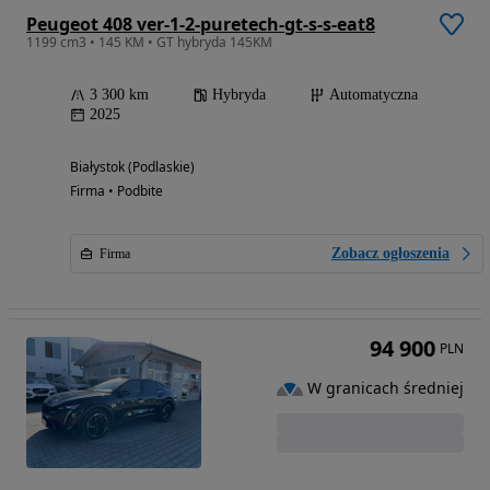
Peugeot 408 ver-1-2-puretech-gt-s-s-eat8
1199 cm3 • 145 KM • GT hybryda 145KM
3 300 km
Hybryda
Automatyczna
2025
Białystok (Podlaskie)
Firma • Podbite
Zobacz ogłoszenia
Firma
94 900
PLN
W granicach średniej