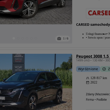
CARSED samochody
Usługi finansowe
N
Serwis opon / prz
1
/
6
Peugeot 3008 1.5
Wyróżnione
Z
128 817 km
2022
Zdany (Mazowiec
Firma • Podbite