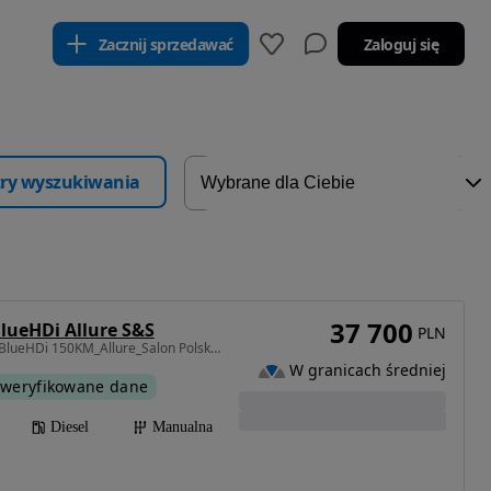
Zacznij sprzedawać
Zaloguj się
ltry wyszukiwania
37 700
BlueHDi Allure S&S
PLN
1997 cm3 • 150 KM • 2.0BlueHDi 150KM_Allure_Salon Polski_134.000km_Serwis ASO_FAKTURA VAT
W granicach średniej
weryfikowane dane
Diesel
Manualna