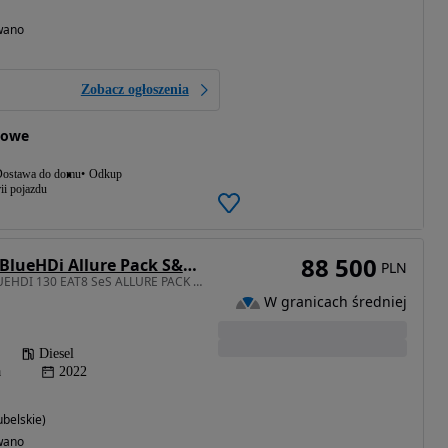
wano
Zobacz ogłoszenia
jowe
ostawa do domu
Odkup
ii pojazdu
88 500
Peugeot 3008 1.5 BlueHDi Allure Pack S&S EAT8
PLN
1499 cm3 • 130 KM • BLUEHDI 130 EAT8 SeS ALLURE PACK / Fvat23% / ASO
W granicach średniej
Diesel
a
2022
ubelskie)
wano