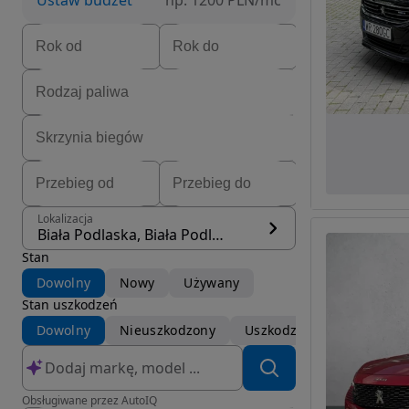
Ustaw budżet
np. 1200 PLN/mc
Lokalizacja
Biała Podlaska, Biała Podlaska
Stan
Dowolny
Nowy
Używany
Stan uszkodzeń
Dowolny
Nieuszkodzony
Uszkodzony
Obsługiwane przez AutoIQ