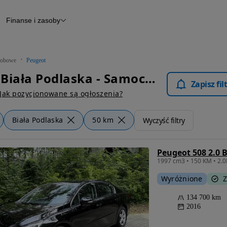
Finanse i zasoby
chody
Finansowanie
Leasing
dy
Narzędzie do wyceny samochodu
tryczne
Raport z inspekcji
obowe
Peugeot
m
Raport historii pojazdu
Peugeot Biała Podlaska - Samochody Osobowe
Otomoto News
Zapisz fi
wane
Jak pozycjonowane są ogłoszenia?
Biała Podlaska
50 km
Wyczyść filtry
Peugeot 508 2.0 
Wyróżnione
Z
134 700 km
2016