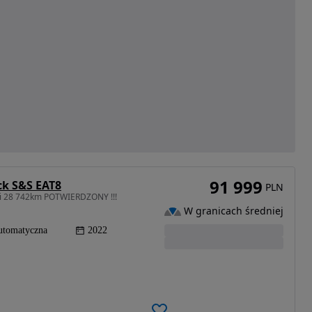
91 999
ck S&S EAT8
PLN
Di 28 742km POTWIERDZONY !!!
W granicach średniej
utomatyczna
2022