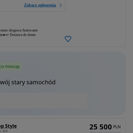
Zobacz ogłoszenia
omoc drogowa /holowanie
niowe
Dostawa do domu
co miesiąc
Twój stary samochód
25 500
p Style
PLN
s. km