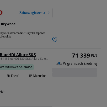
Zobacz ogłoszenia
 używane
aprawa samochodów
Szybka naprawa
echowalnia
71 339
 BlueHDi Allure S&S
PLN
1499 cm3 • 130 KM • 3008 1.5 BlueHDI 130 S&S Allure Salon PL I wł (gwarancja 3 m-czna)
W granicach średniej
weryfikowane dane
Diesel
Manualna
kie)