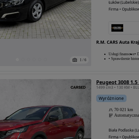
Łuków (Lubelskie)
Firma • Opubliko
R.M. CARS Auta Kra
Usługi finansowe
D
Sprawdzenie histor
1
/
6
Wyróżnione
70 021 km
Automatyczn
Biała Podlaska (L
Firma • Opubliko