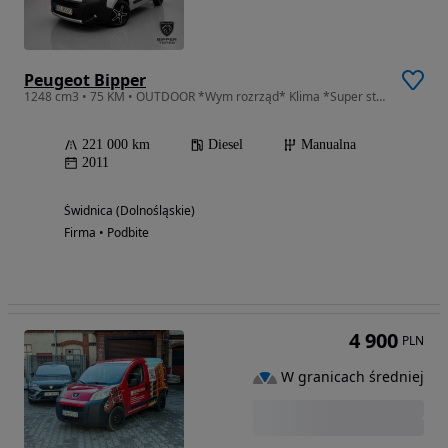
Peugeot Bipper
1248 cm3 • 75 KM • OUTDOOR *Wym rozrząd* Klima *Super stan*Zamiana*Gwarancja-Automi-x.pl
221 000 km
Diesel
Manualna
2011
Świdnica (Dolnośląskie)
Firma • Podbite
4 900
PLN
W granicach średniej