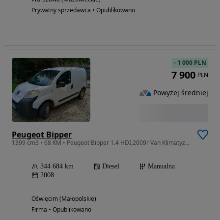
Prywatny sprzedawca • Opublikowano
-
1 000 PLN
7 900
PLN
Powyżej średniej
Peugeot Bipper
1399 cm3 • 68 KM • Peugeot Bipper 1.4 HDI,2009r Van Klimatyzacja
344 684 km
Diesel
Manualna
2008
Oświęcim (Małopolskie)
Firma • Opublikowano