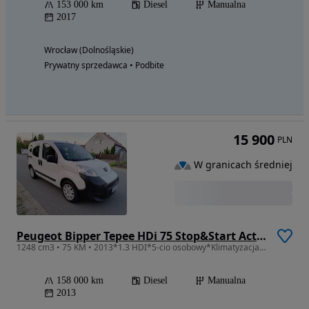
153 000 km
Diesel
Manualna
2017
Wrocław (Dolnośląskie)
Prywatny sprzedawca • Podbite
15 900
PLN
W granicach średniej
Peugeot Bipper Tepee HDi 75 Stop&Start Active
1248 cm3 • 75 KM • 2013*1.3 HDI*5-cio osobowy*Klimatyzacja*USB*Parktronic*HAK
158 000 km
Diesel
Manualna
2013