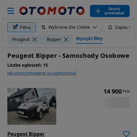
Zacznij
sprzedawać
Wybrane dla Ciebie
Filtruj
Zapisz filt
Wyczyść filtry
Peugeot
Bipper
Peugeot Bipper - Samochody Osobowe
Liczba ogłoszeń:
15
Jak pozycjonowane są ogłoszenia?
14 900
PLN
Peugeot Bipper