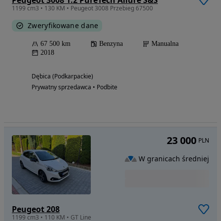
Peugeot 3008 1.2 PureTech Allure S&S
1199 cm3 • 130 KM • Peugeot 3008 Przebieg 67500
Zweryfikowane dane
67 500 km
Benzyna
Manualna
2018
Dębica (Podkarpackie)
Prywatny sprzedawca • Podbite
23 000
PLN
W granicach średniej
Peugeot 208
1199 cm3 • 110 KM • GT Line