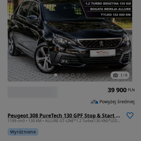
1
/
6
39 900
PLN
Powyżej średniej
Peugeot 308 PureTech 130 GPF Stop & Start Allure
1199 cm3 • 130 KM • ALLURE GT-LINE*1.2 Turbo(130 KM)*LED*Navi*Półskóra*Piękny kolor*IDEAŁ!
Wyróżnione