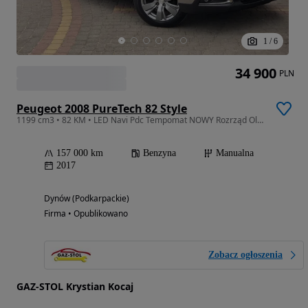
1
/
6
34 900
PLN
Peugeot 2008 PureTech 82 Style
1199 cm3 • 82 KM • LED Navi Pdc Tempomat NOWY Rozrząd Oleje Filtry Sprzegło BEZWYPADKOWY
157 000 km
Benzyna
Manualna
2017
Dynów (Podkarpackie)
Firma • Opublikowano
Zobacz ogłoszenia
GAZ-STOL Krystian Kocaj