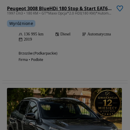
Peugeot 3008 BlueHDi 180 Stop & Start EAT6 GT
1997 cm3 • 180 KM • GT*Maxx Opcja*2.0 HDI(180 KM)*Automat*FULL-LED*Alcantara*Masaże*
Wyróżnione
136 995 km
Diesel
Automatyczna
2019
Brzozów (Podkarpackie)
Firma • Podbite