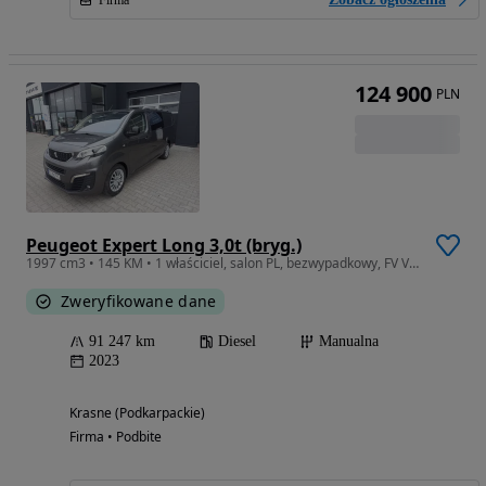
124 900
PLN
Peugeot Expert Long 3,0t (bryg.)
1997 cm3 • 145 KM • 1 właściciel, salon PL, bezwypadkowy, FV Vat 23%, brygadowy 6 os.
Zweryfikowane dane
91 247 km
Diesel
Manualna
2023
Krasne (Podkarpackie)
Firma • Podbite