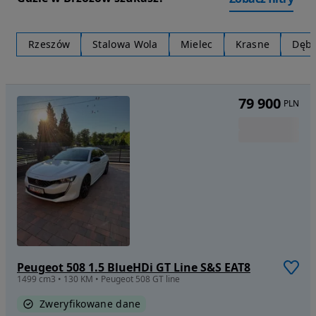
Rzeszów
Stalowa Wola
Mielec
Krasne
Dębi
79 900
PLN
Peugeot 508 1.5 BlueHDi GT Line S&S EAT8
1499 cm3 • 130 KM • Peugeot 508 GT line
Zweryfikowane dane