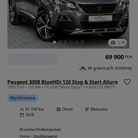
1
/
6
69 900
PLN
W granicach średniej
Peugeot 3008 BlueHDi 120 Stop & Start Allure
1560 cm3 • 120 KM • GT-LINE*Maxx Opcja*1.6 HDI(120 KM)*FULL-LED*Navi*Kamery 360*Jak NOWY!!
Wyróżnione
91 030 km
Diesel
Manualna
2018
Brzozów (Podkarpackie)
Firma • Opublikowano