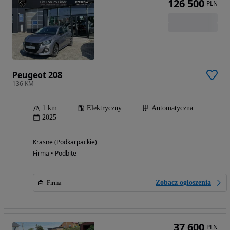
126 500
PLN
Peugeot 208
136 KM
1 km
Elektryczny
Automatyczna
2025
Krasne (Podkarpackie)
Firma • Podbite
Zobacz ogłoszenia
Firma
37 600
PLN