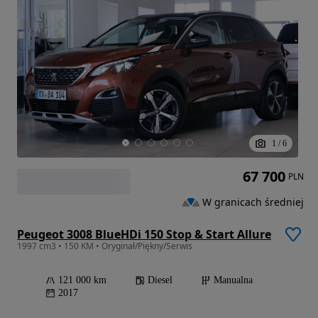
1
/
6
67 700
PLN
W granicach średniej
Peugeot 3008 BlueHDi 150 Stop & Start Allure
1997 cm3 • 150 KM • Oryginał/Piękny/Serwis
121 000 km
Diesel
Manualna
2017