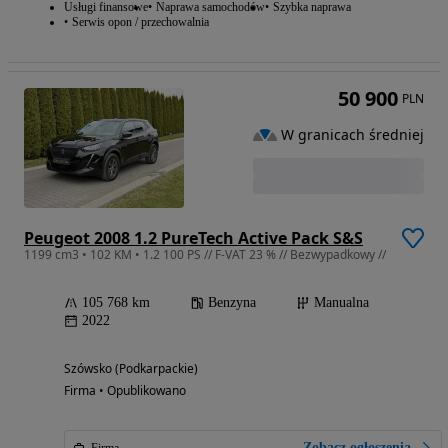
Usługi finansowe
Naprawa samochodów
Szybka naprawa
Serwis opon / przechowalnia
50 900
PLN
W granicach średniej
Peugeot 2008 1.2 PureTech Active Pack S&S
1199 cm3 • 102 KM • 1.2 100 PS // F-VAT 23 % // Bezwypadkowy //
105 768 km
Benzyna
Manualna
2022
Szówsko (Podkarpackie)
Firma • Opublikowano
Zobacz ogłoszenia
Firma