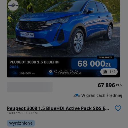
1
/
6
67 896
PLN
W granicach średniej
Peugeot 3008 1.5 BlueHDi Active Pack S&S EAT8
1499 cm3 • 130 KM
Wyróżnione