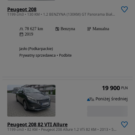
Peugeot 208
1199 cm3 • 130 KM • 1.2 BENZYNA (130KM) GT Panorama Biała Perła 78,000 KM Serwis Km!
78 627 km
Benzyna
Manualna
2019
Jasło (Podkarpackie)
Prywatny sprzedawca • Podbite
19 900
PLN
Poniżej średniej
Peugeot 208 82 VTI Allure
1199 cm3 • 82 KM • Peugeot 208 Allure 1.2 VTi 82 KM • 2013 • 51 tys. km