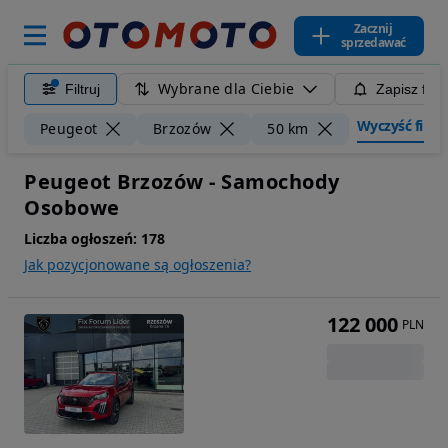
Zacznij
sprzedawać
Wybrane dla Ciebie
Filtruj
Zapisz filt
Wyczyść filtry
Peugeot
Brzozów
50 km
Peugeot Brzozów - Samochody
Osobowe
Liczba ogłoszeń:
178
Jak pozycjonowane są ogłoszenia?
122 000
PLN