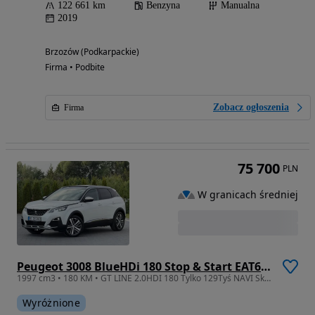
122 661 km
Benzyna
Manualna
2019
Brzozów (Podkarpackie)
Firma • Podbite
Zobacz ogłoszenia
Firma
75 700
PLN
W granicach średniej
Peugeot 3008 BlueHDi 180 Stop & Start EAT6 GT
1997 cm3 • 180 KM • GT LINE 2.0HDI 180 Tylko 129Tyś NAVI Skóra Masaże Xenon Led Panorama**
Wyróżnione