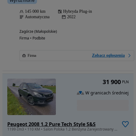
Wyróżnione
145 000 km
Hybryda Plug-in
Automatyczna
2022
Zagórze (Małopolskie)
Firma • Podbite
Zobacz ogłoszenia
Firma
31 900
PLN
W granicach średniej
Peugeot 2008 1.2 Pure Tech Style S&S
1199 cm3 • 110 KM • Salon Polska 1.2 Benzyna Zarejestrowany ISOFIX Pierwszy Właściciel