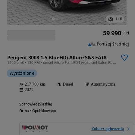
1
/
6
59 990
PLN
Poniżej średniej
Peugeot 3008 1.5 BlueHDi Allure S&S EAT8
1499 cm3 • 130 KM • diesel Allure Full LED I właściciel Salon PL F-VAT 23% Serwis
Wyróżnione
217 700 km
Diesel
Automatyczna
2021
Sosnowiec (Śląskie)
Firma • Opublikowano
Zobacz ogłoszenia