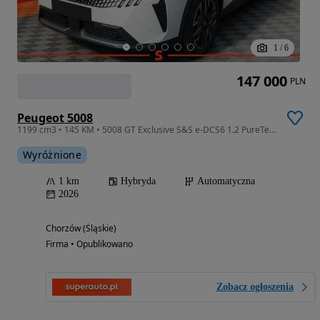
1
/
6
147 000
PLN
Peugeot 5008
1199 cm3 • 145 KM • 5008 GT Exclusive S&S e-DCS6 1.2 PureTech mHEV 145KM
Wyróżnione
1 km
Hybryda
Automatyczna
2026
Chorzów (Śląskie)
Firma • Opublikowano
Zobacz ogłoszenia