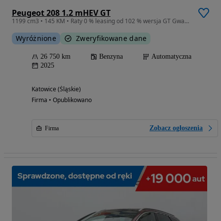
Peugeot 208 1.2 mHEV GT
1199 cm3 • 145 KM • Raty 0 % leasing od 102 % wersja GT Gwarancja F-ra VAT 23 % FULL LED
Wyróżnione
Zweryfikowane dane
26 750 km
Benzyna
Automatyczna
2025
Katowice (Śląskie)
Firma • Opublikowano
Zobacz ogłoszenia
Firma