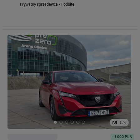
Prywatny sprzedawca • Podbite
1
/
6
-
1 000 PLN