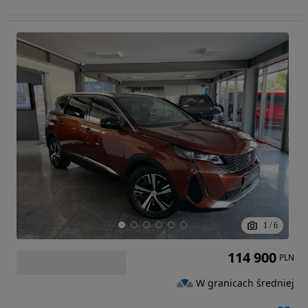
1
/
6
114 900
PLN
W granicach średniej