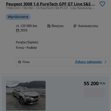
Peugeot 3008 1.6 PureTech GPF GT Line S&S EAT8
1598 cm3 • 180 KM • 1.6 PureTech 180 PS GT - Line Panorama Full LED El. Fotele Kamera BDB!
Wyróżnione
120 000 km
Benzyna
Automatyczna
2018
Poręba (Śląskie)
Firma • Podbite
Zobacz ogłoszenia
Firma
55 200
PLN