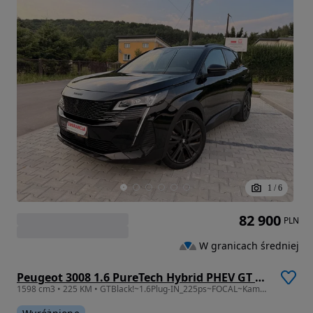
1
/
6
82 900
PLN
W granicach średniej
Peugeot 3008 1.6 PureTech Hybrid PHEV GT S&S EAT8
1598 cm3 • 225 KM • GTBlack!~1.6Plug-IN_225ps~FOCAL~Kamery360~PełneASO2026~JakNowy~TOP