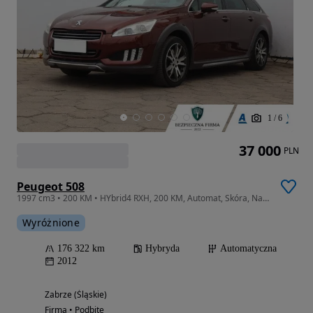
1
/
6
37 000
PLN
Peugeot 508
1997 cm3 • 200 KM • HYbrid4 RXH, 200 KM, Automat, Skóra, Navi, Xenon, Bi-Xenon,
Wyróżnione
176 322 km
Hybryda
Automatyczna
2012
Zabrze (Śląskie)
Firma • Podbite