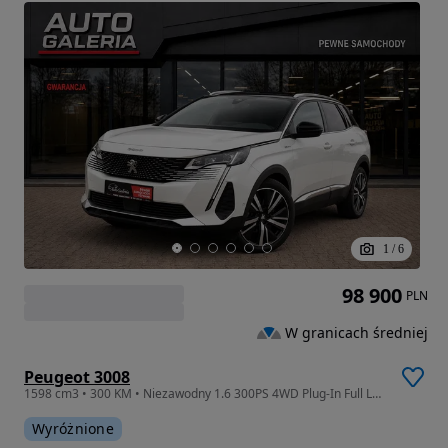
1
/
6
98 900
PLN
W granicach średniej
Peugeot 3008
1598 cm3 • 300 KM • Niezawodny 1.6 300PS 4WD Plug-In Full Led Kamera 360 Skóra Alu Ambient
Wyróżnione