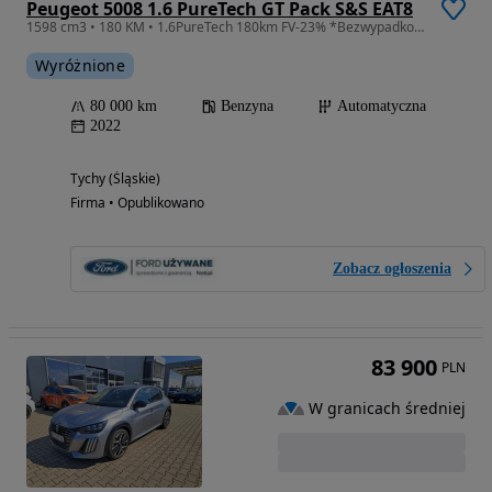
Peugeot 5008 1.6 PureTech GT Pack S&S EAT8
1598 cm3 • 180 KM • 1.6PureTech 180km FV-23% *Bezwypadkowy*serwisowany*masaże*zadbany*1-wł
Wyróżnione
80 000 km
Benzyna
Automatyczna
2022
Tychy (Śląskie)
Firma • Opublikowano
Zobacz ogłoszenia
83 900
PLN
W granicach średniej