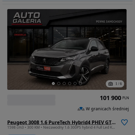
1
/
6
101 900
PLN
W granicach średniej
Peugeot 3008 1.6 PureTech Hybrid4 PHEV GT Pack S&S EAT8
1598 cm3 • 300 KM • Niezawodny 1.6 300PS hybrid 4 Full Led Kamera 360 Skóra Masaże Ambient