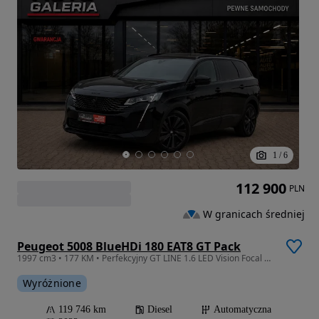
1
/
6
112 900
PLN
W granicach średniej
Peugeot 5008 BlueHDi 180 EAT8 GT Pack
1997 cm3 • 177 KM • Perfekcyjny GT LINE 1.6 LED Vision Focal 7os Masaże Alcantara Ambiente
Wyróżnione
119 746 km
Diesel
Automatyczna