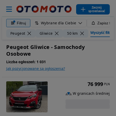
Zacznij
sprzedawać
Wybrane dla Ciebie
Filtruj
Zapisz filt
Wyczyść filtry
Peugeot
Gliwice
50 km
Peugeot Gliwice - Samochody
Osobowe
Liczba ogłoszeń:
1 031
Jak pozycjonowane są ogłoszenia?
76 999
PLN
W granicach średniej