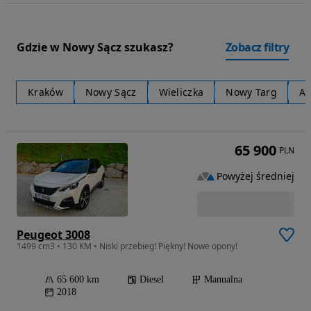
Gdzie w Nowy Sącz szukasz?
Zobacz filtry
Kraków
Nowy Sącz
Wieliczka
Nowy Targ
Al
65 900
PLN
Powyżej średniej
Peugeot 3008
1499 cm3 • 130 KM • Niski przebieg! Piękny! Nowe opony!
65 600 km
Diesel
Manualna
2018