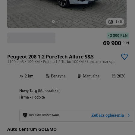
1
/
6
-
2 300 PLN
69 900
PLN
Peugeot 208 1.2 PureTech Allure S&S
1199 cm3 • 100 KM • Edition 1.2 Turbo 100KM / Łańcuch rozrządu /
2 km
Benzyna
Manualna
2026
Nowy Targ (Małopolskie)
Firma • Podbite
Zobacz ogłoszenia
Auto Centrum GOLEMO