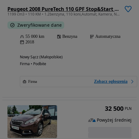
Peugeot 2008 PureTech 110 GPF Stop&Start EAT6 Active
1199 cm3 • 110 KM • 1.2benzyna, 110 koni,Automat, Kamera, Navi ,Czujniki, Ledy, 18rok,
Zweryfikowane dane
55 000 km
Benzyna
Automatyczna
2018
Nowy Sącz (Małopolskie)
Firma • Podbite
Zobacz ogłoszenia
Firma
32 500
PLN
Powyżej średniej