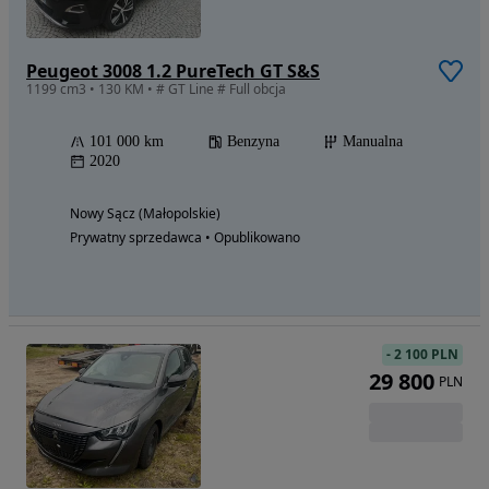
Peugeot 3008 1.2 PureTech GT S&S
1199 cm3 • 130 KM • # GT Line # Full obcja
101 000 km
Benzyna
Manualna
2020
Nowy Sącz (Małopolskie)
Prywatny sprzedawca • Opublikowano
-
2 100 PLN
29 800
PLN