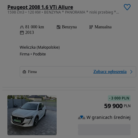
Peugeot 2008 1.6 VTi Allure
1598 cm3 • 120 KM • BENZYNA * PANORAMA * niski przebieg * SUPER * okazja * polecamy
81 000 km
Benzyna
Manualna
2013
Wieliczka (Małopolskie)
Firma • Podbite
Zobacz ogłoszenia
Firma
-
3 000 PLN
59 900
PLN
W granicach średniej