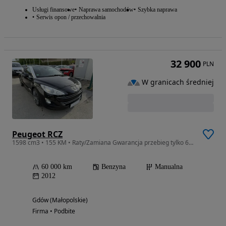
Usługi finansowe
Naprawa samochodów
Szybka naprawa
Serwis opon / przechowalnia
32 900
PLN
W granicach średniej
Peugeot RCZ
1598 cm3 • 155 KM • Raty/Zamiana Gwarancja przebieg tylko 60tyś km śliczny samochód
60 000 km
Benzyna
Manualna
2012
Gdów (Małopolskie)
Firma • Podbite