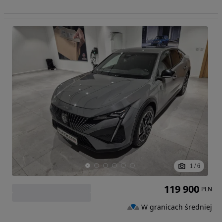
1
/
6
119 900
PLN
W granicach średniej