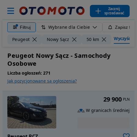
Zacznij
sprzedawać
Wybrane dla Ciebie
Filtruj
Zapisz filt
Wyczyść filt
Peugeot
Nowy Sącz
50 km
Peugeot Nowy Sącz - Samochody
Osobowe
Liczba ogłoszeń:
271
Jak pozycjonowane są ogłoszenia?
29 900
PLN
W granicach średniej
Peugeot RCZ