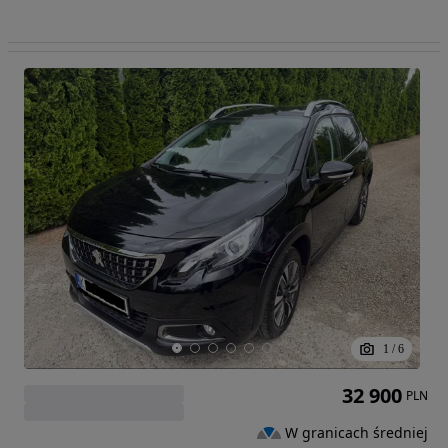
1
/
6
32 900
PLN
W granicach średniej