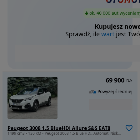
ok. 40 000 aut wycenian
Kupujesz nowe
Sprawdź, ile
wart
jest Twó
69 900
PLN
Powyżej średniej
Peugeot 3008 1.5 BlueHDi Allure S&S EAT8
1499 cm3 • 130 KM • Peugeot 3008 1.5 Blue HDI. Automat. Niski przebieg. Ogłoszenie prywatn