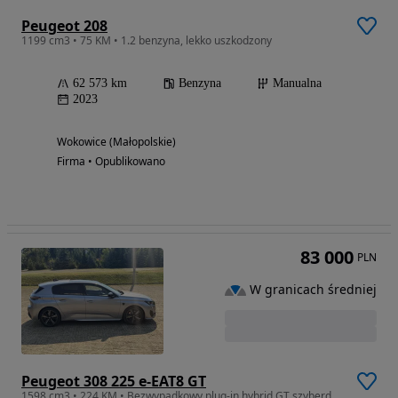
Peugeot 208
1199 cm3 • 75 KM • 1.2 benzyna, lekko uszkodzony
62 573 km
Benzyna
Manualna
2023
Wokowice (Małopolskie)
Firma • Opublikowano
83 000
PLN
W granicach średniej
Peugeot 308 225 e-EAT8 GT
1598 cm3 • 224 KM • Bezwypadkowy plug-in hybrid GT szyberdach 225KM