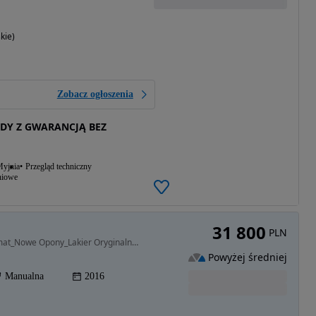
kie)
Zobacz ogłoszenia
DY Z GWARANCJĄ BEZ
yjnia
Przegląd techniczny
niowe
31 800
PLN
1598 cm3 • 98 KM • _1Wł_NISKI PRZEBIEG_Tempomat_Nowe Opony_Lakier Oryginalny_JAK NOWY!
Powyżej średniej
Manualna
2016