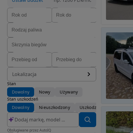
Ustaw budżet
np. 1200 PLN/mc
Lokalizacja
Stan
Dowolny
Nowy
Używany
Stan uszkodzeń
Dowolny
Nieuszkodzony
Uszkodzony
Obsługiwane przez AutoIQ