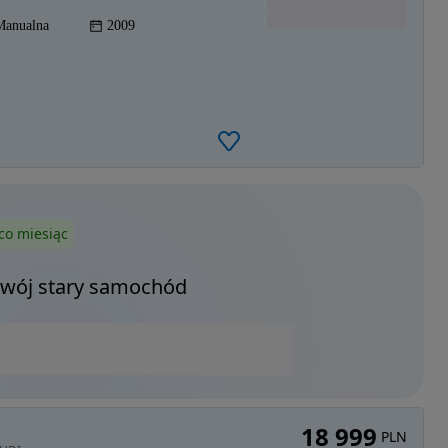
Manualna
2009
co miesiąc
Twój stary samochód
18 999
PLN