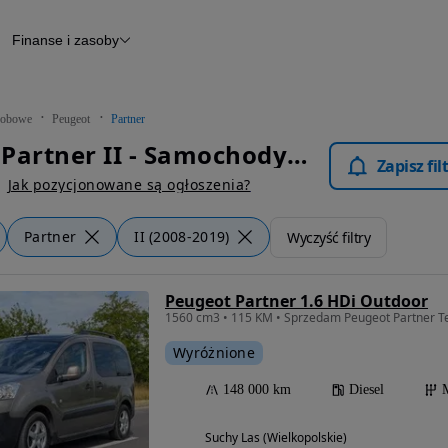
Finanse i zasoby
chody
Finansowanie
Leasing
dy
Narzędzie do wyceny samochodu
tryczne
Raport z inspekcji
obowe
Peugeot
Partner
m
Raport historii pojazdu
Peugeot Partner II - Samochody Osobowe
Otomoto News
Zapisz fi
wane
Jak pozycjonowane są ogłoszenia?
Partner
II (2008-2019)
Wyczyść filtry
Peugeot Partner 1.6 HDi Outdoor
1560 cm3 • 115 KM • Sprzedam Peugeot Partner T
Wyróżnione
148 000 km
Diesel
Suchy Las (Wielkopolskie)