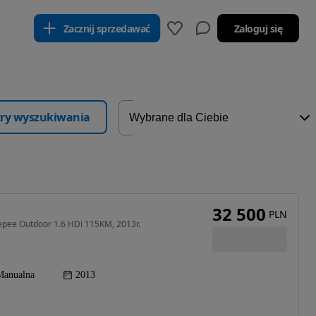
Zacznij sprzedawać
Zaloguj się
ltry wyszukiwania
32 500
PLN
epee Outdoor 1.6 HDi 115KM, 2013r.
Manualna
2013