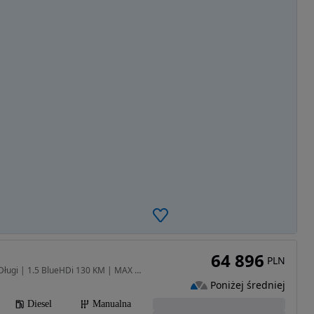
64 896
PLN
1499 cm3 • 130 KM • L2 Długi | 1.5 BlueHDi 130 KM | MAX Wyposażenie
Poniżej średniej
Diesel
Manualna