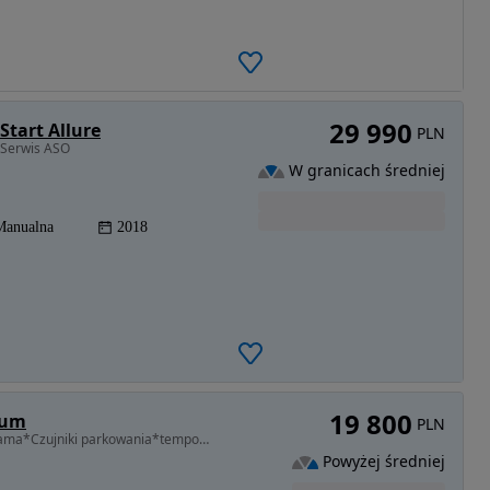
29 990
Start Allure
PLN
 Serwis ASO
W granicach średniej
Manualna
2018
19 800
ium
PLN
1560 cm3 • 109 KM • Tepee 1.6 hdi Berlingo Panorama*Czujniki parkowania*tempomat Citroen
Powyżej średniej