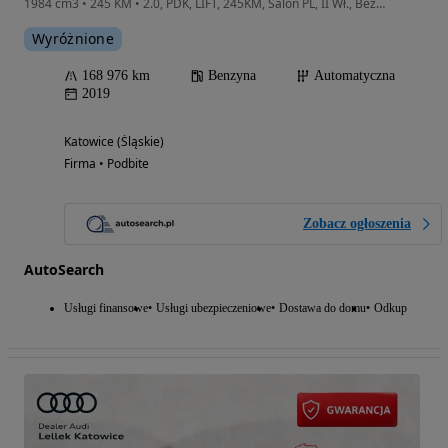
1984 cm3 • 245 KM • 2.0, PDK, LIFT, 245KM, Salon PL, II Wł., Bezwypadkowy, ASO, BOSE, PASM
Wyróżnione
168 976 km
Benzyna
Automatyczna
2019
Katowice (Śląskie)
Firma • Podbite
Zobacz ogłoszenia
AutoSearch
Usługi finansowe
Usługi ubezpieczeniowe
Dostawa do domu
Odkup