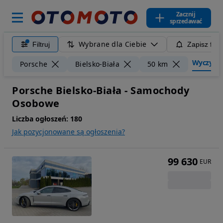
Zacznij
sprzedawać
Wybrane dla Ciebie
Filtruj
Zapisz filt
Wyczyść f
Porsche
Bielsko-Biała
50 km
Porsche Bielsko-Biała - Samochody
Osobowe
Liczba ogłoszeń:
180
Jak pozycjonowane są ogłoszenia?
99 630
EUR