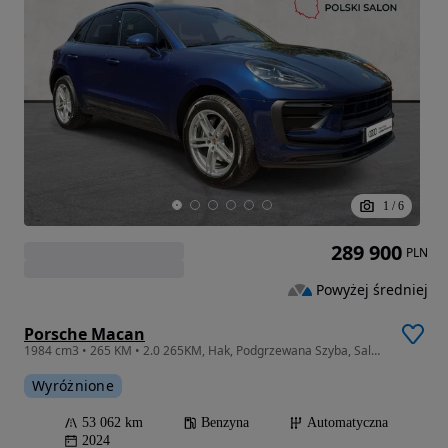
1
/
6
289 900
PLN
Powyżej średniej
Porsche Macan
1984 cm3 • 265 KM • 2.0 265KM, Hak, Podgrzewana Szyba, Salon Polska, FV23%
Wyróżnione
53 062 km
Benzyna
Automatyczna
2024