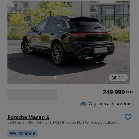
1
/
6
249 999
PLN
W granicach średniej
Porsche Macan S
2894 cm3 • 380 KM • LIFT, FV23%, Salon PL, I Wł, Bezwypadkowy, Serwis ASO
Wyróżnione