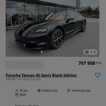
1
/
6
707 958
PLN
Porsche Taycan 4S Sport Black Edition
598 KM • 4S Sport Turismo
10 km
Elektryczny
Automatyczna
2026