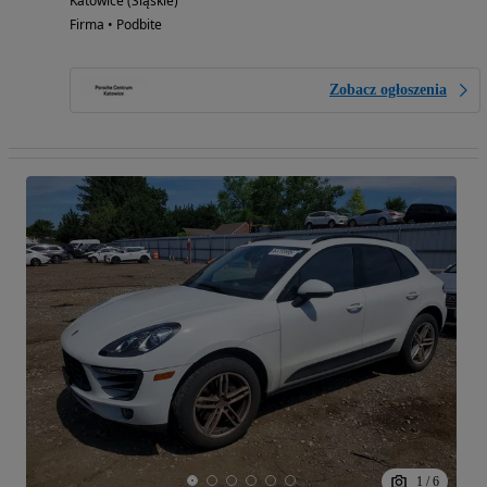
Katowice (Śląskie)
Firma • Podbite
Zobacz ogłoszenia
1
/
6