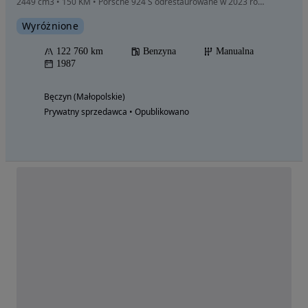
2449 cm3 • 150 KM • Porsche 924 S odrestaurowane w 2023 roku
Wyróżnione
122 760 km
Benzyna
Manualna
1987
Bęczyn (Małopolskie)
Prywatny sprzedawca • Opublikowano