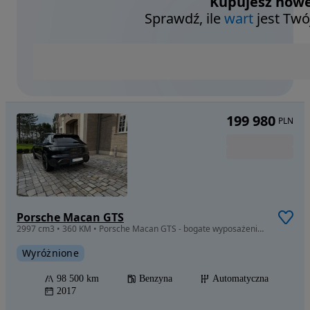
Kupujesz nowe
Sprawdź, ile
wart
jest Twó
199 980
PLN
Porsche Macan GTS
2997 cm3 • 360 KM • Porsche Macan GTS - bogate wyposażenie - zadbany - PDK - Pneumatyka
Wyróżnione
98 500 km
Benzyna
Automatyczna
2017