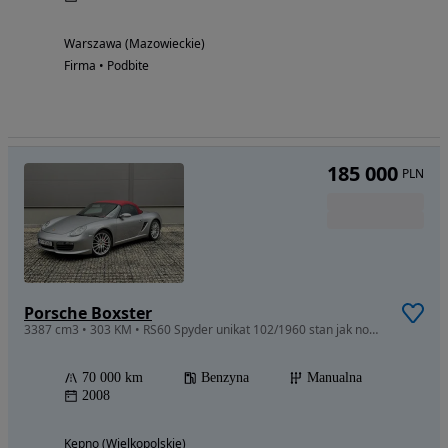
Warszawa (Mazowieckie)
Firma • Podbite
185 000
PLN
Porsche Boxster
3387 cm3 • 303 KM • RS60 Spyder unikat 102/1960 stan jak nowy cały w PPF 1 właściciel w PL
70 000 km
Benzyna
Manualna
2008
Kępno (Wielkopolskie)