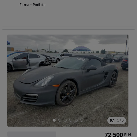
Firma • Podbite
1
/
6
72 500
PLN