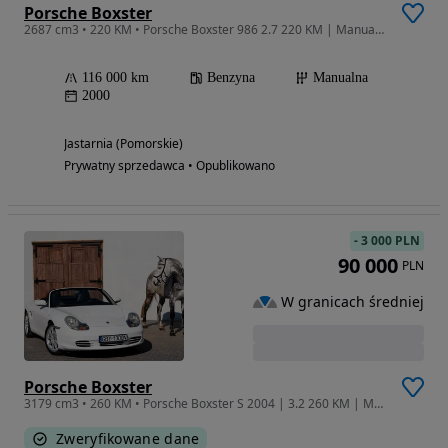
Porsche Boxster
2687 cm3 • 220 KM • Porsche Boxster 986 2.7 220 KM | Manual | 116 000 km | Garażowany | Sezonowo użytkowany
116 000 km
Benzyna
Manualna
2000
Jastarnia (Pomorskie)
Prywatny sprzedawca • Opublikowano
-
3 000 PLN
90 000
PLN
W granicach średniej
Porsche Boxster
3179 cm3 • 260 KM • Porsche Boxster S 2004 | 3.2 260 KM | Manual | GT3 Look | 127 tys. km
Zweryfikowane dane