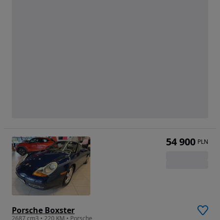
54 900
PLN
Porsche Boxster
2687 cm3 • 220 KM • Porsche