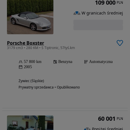
109 000
PLN
W granicach średniej
Porsche Boxster
3179 cm3 • 280 KM • S Tiptronic, 57tyś.km
57 800 km
Benzyna
Automatyczna
2005
Żywiec (Śląskie)
Prywatny sprzedawca • Opublikowano
60 001
PLN
Poniżej średniej