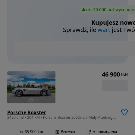
ok. 40 000 aut wycenian
Kupujesz nowe
Sprawdź, ile
wart
jest Twó
46 900
PLN
Porsche Boxster
2480 cm3 • 204 KM • Porsche Boxster 2002r. 2,7 Mały Przebieg 65tys Zadbany
65 900 km
Benzyna
Automatyczna