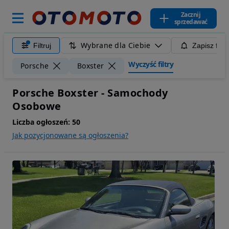
Zacznij
sprzedawać
Wybrane dla Ciebie
Filtruj
Zapisz filt
Wyczyść filtry
Porsche
Boxster
Porsche Boxster - Samochody
Osobowe
Liczba ogłoszeń:
50
Jak pozycjonowane są ogłoszenia?