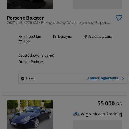
Porsche Boxster
2687 cm3 • 220 KM • Bezwypadkowy, W pełni sprawny, Po pełnym przeglądzie, FV 23%
74 560 km
Benzyna
Automatyczna
2004
Częstochowa (Śląskie)
Firma • Podbite
Zobacz ogłoszenia
Firma
55 000
PLN
W granicach średniej