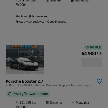
111 500 km
Benzyna
Manualna
2004
Stachowo (Mazowieckie)
Prywatny sprzedawca • Opublikowano
-
5 000 PLN
64 900
PLN
Porsche Boxster 2.7
2687 cm3 • 228 KM • Manual, Dokumentacja pochodzeniowa, 2.7 Boxer 24V 228KM
Zweryfikowane dane
131 098 km
Benzyna
Manualna
2003