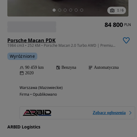
1
/
6
84 800
PLN
Porsche Macan PDK
1984 cm3 • 252 KM • Porsche Macan 2.0 Turbo AWD | Premium Package Plus | BOSE | Panorama
Wyróżnione
90 459 km
Benzyna
Automatyczna
2020
Warszawa (Mazowieckie)
Firma • Opublikowano
Zobacz ogłoszenia
ARBID Logistics