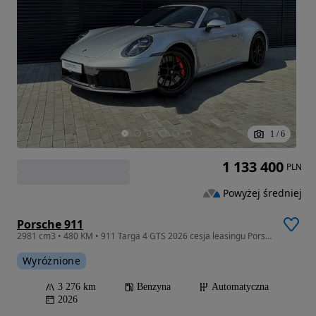
1
/
6
1 133 400
PLN
Powyżej średniej
Porsche 911
2981 cm3 • 480 KM • 911 Targa 4 GTS 2026 cesja leasingu Porsche Wawer
Wyróżnione
3 276 km
Benzyna
Automatyczna
2026