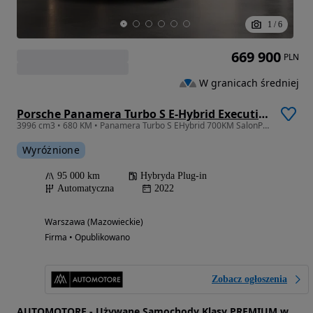
1
/
6
669 900
PLN
W granicach średniej
Porsche Panamera Turbo S E-Hybrid Executive
3996 cm3 • 680 KM • Panamera Turbo S EHybrid 700KM SalonPL 1WŁ Executive/Masaż/Burmester3D
Wyróżnione
95 000 km
Hybryda Plug-in
Automatyczna
2022
Warszawa (Mazowieckie)
Firma • Opublikowano
Zobacz ogłoszenia
AUTOMOTORE - Używane Samochody Klasy PREMIUM w