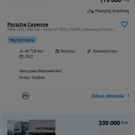
Powyżej średniej
Porsche Cayenne
3996 cm3 • 640 KM • Turbo GT 2022, FV23%, Gwarancja PorscheApproved, Porsche Centrum Wawer
Wyróżnione
44 728 km
Benzyna
Automatyczna
2022
Warszawa (Mazowieckie)
Firma • Podbite
Zobacz ogłoszenia
339 000
PLN