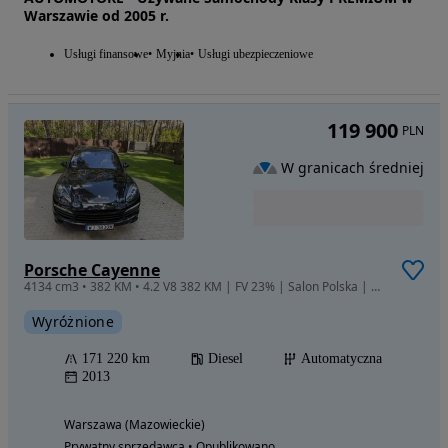
Warszawie od 2005 r.
Usługi finansowe
Myjnia
Usługi ubezpieczeniowe
119 900
PLN
W granicach średniej
Porsche Cayenne
4134 cm3 • 382 KM • 4.2 V8 382 KM | FV 23% | Salon Polska | Serwis ASO | Garażowany Ideał
Wyróżnione
171 220 km
Diesel
Automatyczna
2013
Warszawa (Mazowieckie)
Prywatny sprzedawca • Opublikowano