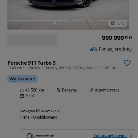
1
/
6
999 999
PLN
Poniżej średniej
Porsche 911 Turbo S
3745 cm3 • 650 KM • Turbo S, 650KM, FV23%, Salon PL, I Wł., Bezwypadkowy, ASO, Akrapovic
Wyróżnione
48 520 km
Benzyna
Automatyczna
2024
Jawczyce (Mazowieckie)
Firma • Opublikowano
Zobacz ogłoszenia