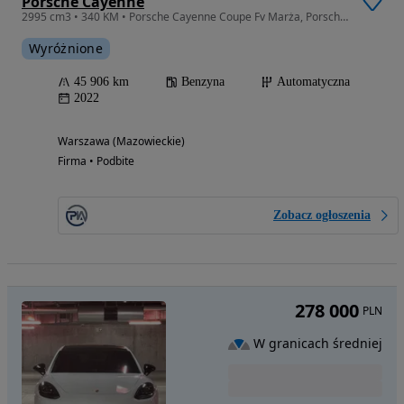
Porsche Cayenne
2995 cm3 • 340 KM • Porsche Cayenne Coupe Fv Marża, Porsche Warszawa Wawer
Wyróżnione
45 906 km
Benzyna
Automatyczna
2022
Warszawa (Mazowieckie)
Firma • Podbite
Zobacz ogłoszenia
278 000
PLN
W granicach średniej