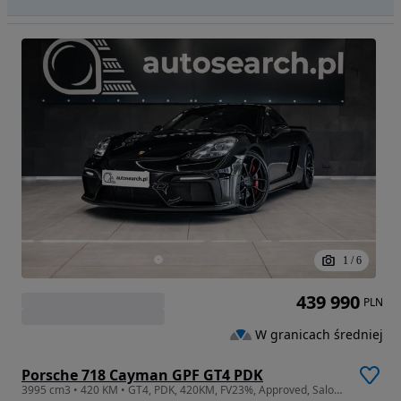
1
/
6
439 990
PLN
W granicach średniej
Porsche 718 Cayman GPF GT4 PDK
3995 cm3 • 420 KM • GT4, PDK, 420KM, FV23%, Approved, Salon PL, I Wł., Bezwypadkowy, ASO