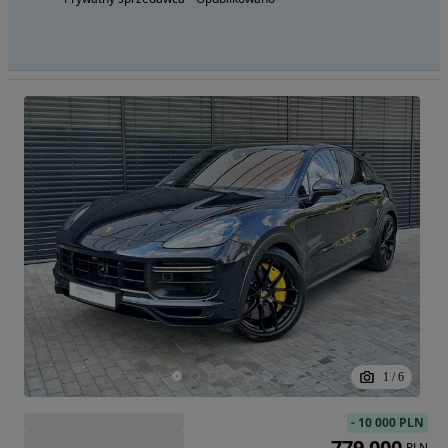
1
/
6
-
10 000 PLN
779 000
PLN