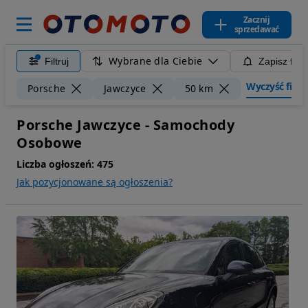
Zacznij
sprzedawać
Wybrane dla Ciebie
Filtruj
Zapisz filt
Wyczyść filtry
Porsche
Jawczyce
50 km
Porsche Jawczyce - Samochody
Osobowe
Liczba ogłoszeń:
475
Jak pozycjonowane są ogłoszenia?