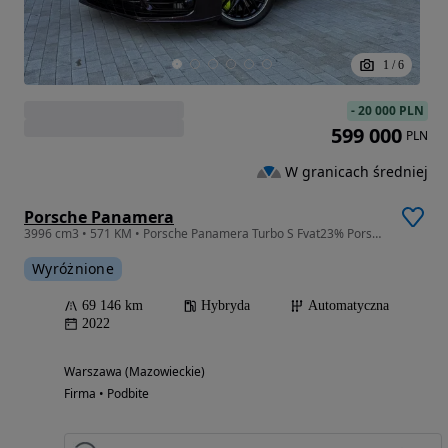
1
/
6
-
20 000 PLN
599 000
PLN
W granicach średniej
Porsche Panamera
3996 cm3 • 571 KM • Porsche Panamera Turbo S Fvat23% Porsche Warszawa Wawer
Wyróżnione
69 146 km
Hybryda
Automatyczna
2022
Warszawa (Mazowieckie)
Firma • Podbite