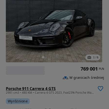
1
/
6
769 001
PLN
W granicach średniej
Porsche 911 Carrera 4 GTS
2981 cm3 • 480 KM • Carrera 4 GTS 2023, Fvat23% Porsche Wawer
Wyróżnione