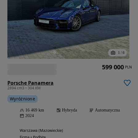
1
/
6
599 000
PLN
Porsche Panamera
2894 cm3 • 304 KM
Wyróżnione
16 469 km
Hybryda
Automatyczna
2024
Warszawa (Mazowieckie)
Firma • Podbite