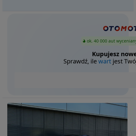
ok. 40 000 aut wycenian
Kupujesz nowe
Sprawdź, ile
wart
jest Twó