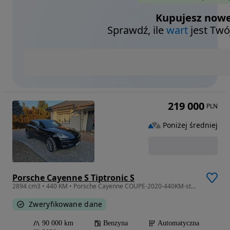
Kupujesz nowe
Sprawdź, ile
wart
jest Twó
219 000
PLN
Poniżej średniej
Porsche Cayenne S Tiptronic S
2894 cm3 • 440 KM • Porsche Cayenne COUPE-2020-440KM-stan idealny
Zweryfikowane dane
90 000 km
Benzyna
Automatyczna