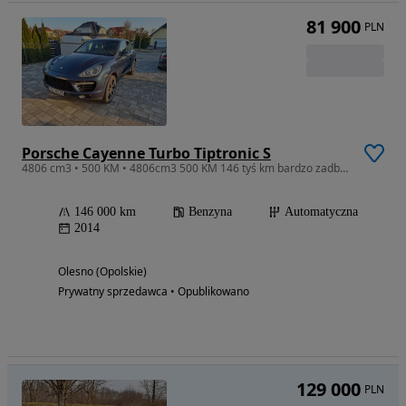
81 900
PLN
Porsche Cayenne Turbo Tiptronic S
4806 cm3 • 500 KM • 4806cm3 500 KM 146 tyś km bardzo zadbany bogate wyposażenie
146 000 km
Benzyna
Automatyczna
2014
Olesno (Opolskie)
Prywatny sprzedawca • Opublikowano
129 000
PLN