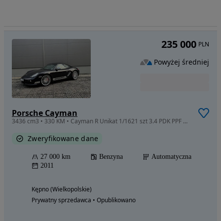
235 000
PLN
Powyżej średniej
Porsche Cayman
3436 cm3 • 330 KM • Cayman R Unikat 1/1621 szt 3.4 PDK PPF po dużym SERWISIE w ASO IDEALNY
Zweryfikowane dane
27 000 km
Benzyna
Automatyczna
2011
Kępno (Wielkopolskie)
Prywatny sprzedawca • Opublikowano