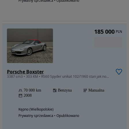
Prywatny sprzedawca • Opublikowano
185 000
PLN
Porsche Boxster
3387 cm3 • 303 KM • RS60 Spyder unikat 102/1960 stan jak nowy cały w PPF 1 właściciel w PL
70 000 km
Benzyna
Manualna
2008
Kępno (Wielkopolskie)
Prywatny sprzedawca • Opublikowano