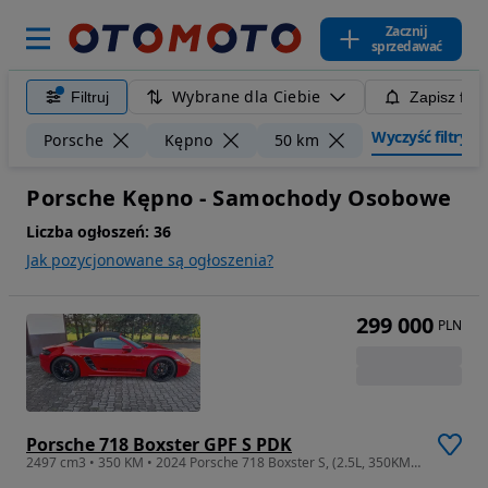
Zacznij
sprzedawać
Wybrane dla Ciebie
Filtruj
Zapisz filt
Wyczyść filtry
Porsche
Kępno
50 km
Porsche Kępno - Samochody Osobowe
Liczba ogłoszeń:
36
Jak pozycjonowane są ogłoszenia?
299 000
PLN
Porsche 718 Boxster GPF S PDK
2497 cm3 • 350 KM • 2024 Porsche 718 Boxster S, (2.5L, 350KM) PDK Full opcja!