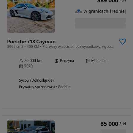
389 000
PLN
W granicach średniej
Porsche 718 Cayman
3995 cm3 • 400 KM • Pierwszy właściciel, bezwypadkowy, wyposażenie dodatkowe za 100 000zł
30 000 km
Benzyna
Manualna
2020
Syców (Dolnośląskie)
Prywatny sprzedawca • Podbite
85 000
PLN