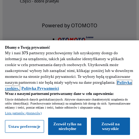
Części - dobre praktyki
Powered by OTOMOTO
Dbamy o Twoją prywatność
My i nasi
375
partnerzy przechowujemy lub uzyskujemy dostęp do
informacji na urządzeniu, takich jak unikalne identyfikatory w plikach
cookie w celu przetwarzania danych osobowych. Użytkownik może
zaakceptować wybory lub zarządzać nimi, klikając poniżej lub w dowolnym
momencie na stronie polityki prywatności. Te wybory będą sygnalizowane
naszym partnerom i nie będą miały wpływu na dane przeglądania.
Polityka
Nasze aplikacje w twoim telefonie
cookies,
Polityka Prywatności
Wraz z naszymi partnerami przetwarzamy dane w celu zapewnienia:
Użycie dokładnych danych geolokalizacyjnych. Aktywne skanowanie charakterystyki urządzenia do
celów identyfikacji. Przechowywanie informacji na urządzeniu lub dostęp do nich. Spersonalizowane
reklamy i treści, pomiar reklam i treści, badnie odbiorców i ulepszanie usług.
Lista partnerów (dostawców)
Zezwól tylko na
Zezwól na
Ustaw preferencje
niezbędne
wszystkie