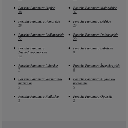
Porsche Panamera Śląskie
Porsche Panamera Małopolskie
38
37
Porsche Panamera Pomorskie
Porsche Panamera Łódzkie
28
28
Porsche Panamera Podkarpackie
Porsche Panamera Dolnośląskie
22
20
Porsche Panamera
Porsche Panamera Lubelskie
Zachodniopomorskie
9
14
Porsche Panamera Lubuskie
Porsche Panamera Świętokrzyskie
7
6
Porsche Panamera Warmińsko-
Porsche Panamera Kujawsko-
mazurskie
pomorskie
5
5
Porsche Panamera Podlaskie
Porsche Panamera Opolskie
3
2