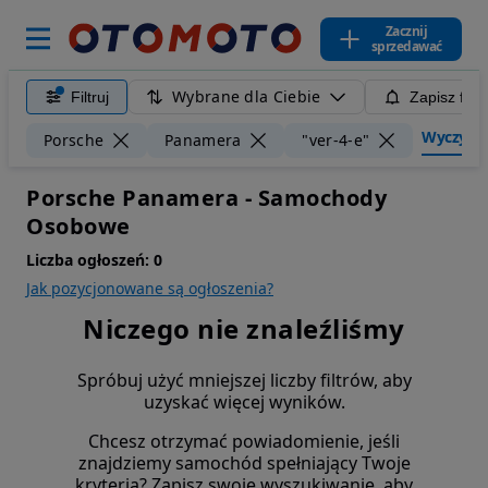
Zacznij
sprzedawać
Wybrane dla Ciebie
Filtruj
Zapisz filt
Wyczyść f
Porsche
Panamera
"ver-4-e"
Porsche Panamera - Samochody
Osobowe
Liczba ogłoszeń:
0
Jak pozycjonowane są ogłoszenia?
Niczego nie znaleźliśmy
Spróbuj użyć mniejszej liczby filtrów, aby
uzyskać więcej wyników.
Chcesz otrzymać powiadomienie, jeśli
znajdziemy samochód spełniający Twoje
kryteria? Zapisz swoje wyszukiwanie, aby