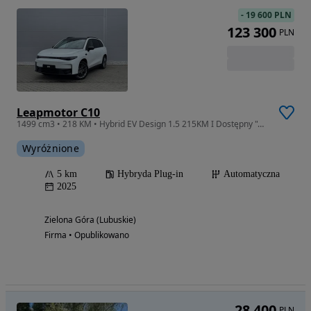
-
19 600 PLN
123 300
PLN
Leapmotor C10
1499 cm3 • 218 KM • Hybrid EV Design 1.5 215KM I Dostępny "od ręki"
Wyróżnione
5 km
Hybryda Plug-in
Automatyczna
2025
Zielona Góra (Lubuskie)
Firma • Opublikowano
28 400
PLN