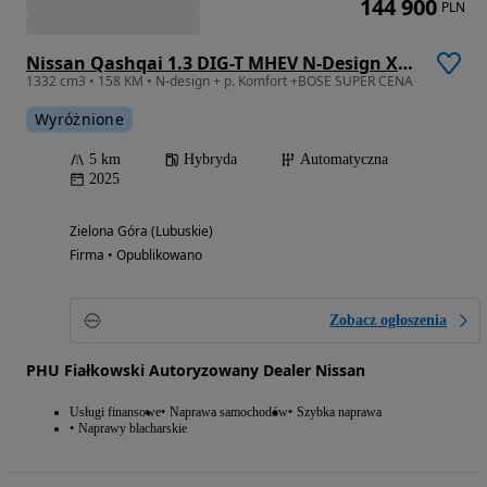
144 900
PLN
Nissan Qashqai 1.3 DIG-T MHEV N-Design Xtronic
1332 cm3 • 158 KM • N-design + p. Komfort +BOSE SUPER CENA
Wyróżnione
5 km
Hybryda
Automatyczna
2025
Zielona Góra (Lubuskie)
Firma • Opublikowano
Zobacz ogłoszenia
PHU Fiałkowski Autoryzowany Dealer Nissan
Usługi finansowe
Naprawa samochodów
Szybka naprawa
Naprawy blacharskie