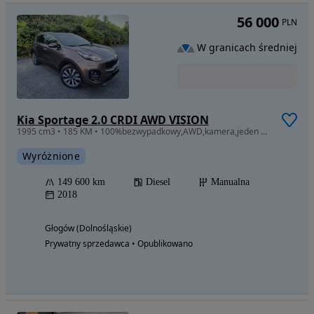
56 000
PLN
W granicach średniej
Kia Sportage 2.0 CRDI AWD VISION
1995 cm3 • 185 KM • 100%bezwypadkowy,AWD,kamera,jeden właściciel,bi-Xeenon,keyless,czujnik
Wyróżnione
149 600 km
Diesel
Manualna
2018
Głogów (Dolnośląskie)
Prywatny sprzedawca • Opublikowano