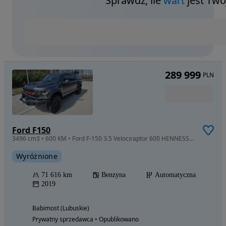
Sprawdź, ile
wart
jest Twó
289 999
PLN
Ford F150
3496 cm3 • 600 KM • Ford F-150 3.5 Velociraptor 600 HENNESSEY
Wyróżnione
71 616 km
Benzyna
Automatyczna
2019
Babimost (Lubuskie)
Prywatny sprzedawca • Opublikowano