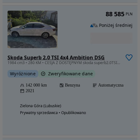
88 585
PLN
Poniżej średniej
Skoda Superb 2.0 TSI 4x4 Ambition DSG
1984 cm3 • 280 KM • CESJA Z DOSTĘPNYM skoda superb2.0TSI 4X4 AMBITION DSG - 280KM ROK 2021
Wyróżnione
Zweryfikowane dane
142 000 km
Benzyna
Automatyczna
2021
Zielona Góra (Lubuskie)
Prywatny sprzedawca • Opublikowano