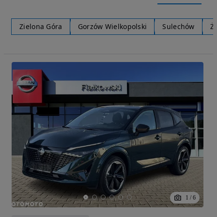
Zielona Góra
Gorzów Wielkopolski
Sulechów
Ż
1
/
6