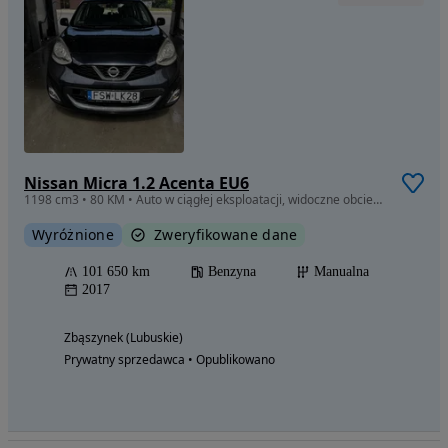
Nissan Micra 1.2 Acenta EU6
1198 cm3 • 80 KM • Auto w ciągłej eksploatacji, widoczne obcierki parkingowe
Wyróżnione
Zweryfikowane dane
101 650 km
Benzyna
Manualna
2017
Zbąszynek (Lubuskie)
Prywatny sprzedawca • Opublikowano