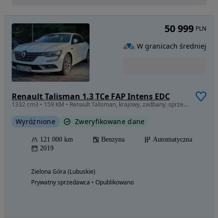
50 999
PLN
W granicach średniej
Renault Talisman 1.3 TCe FAP Intens EDC
1332 cm3 • 159 KM • Renault Talisman, krajowy, zadbany, sprzedaż prywatna
Wyróżnione
Zweryfikowane dane
121 000 km
Benzyna
Automatyczna
2019
Zielona Góra (Lubuskie)
Prywatny sprzedawca • Opublikowano