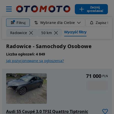
Zacznij
sprzedawać
Wybrane dla Ciebie
Filtruj
Zapisz filt
Wyczyść filtry
Radowice
50 km
Radowice - Samochody Osobowe
Liczba ogłoszeń:
4 849
Jak pozycjonowane są ogłoszenia?
71 000
PLN
Audi S5 Coupé 3.0 TFSI Quattro Tiptronic