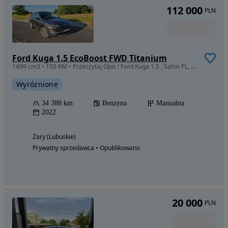
112 000
PLN
Ford Kuga 1.5 EcoBoost FWD Titanium
1499 cm3 • 150 KM • Przeczytaj Opis ! Ford Kuga 1.5 , Salon PL, Gwarancja 2029, Folia PPF
Wyróżnione
34 388 km
Benzyna
Manualna
2022
Żary (Lubuskie)
Prywatny sprzedawca • Opublikowano
20 000
PLN