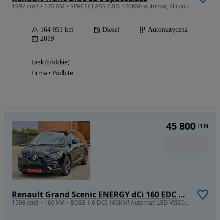
1997 cm3 • 170 KM • SPACECLASS 2.0D 170KM- automat, śliczny, zadbany, bezwypadkowy
164 951 km
Diesel
Automatyczna
2019
Łask (Łódzkie)
Firma • Podbite
45 800
PLN
Renault Grand Scenic ENERGY dCi 160 EDC BOSE EDITION
1598 cm3 • 160 KM • BOSE 1.6 DCI 160KM! Automat! LED VISION!