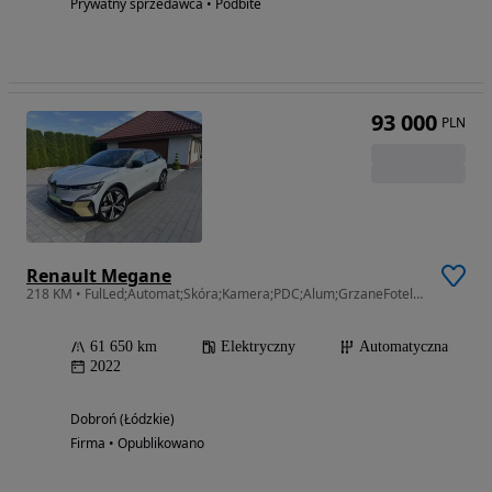
Prywatny sprzedawca • Podbite
93 000
PLN
Renault Megane
218 KM • FulLed;Automat;Skóra;Kamera;PDC;Alum;GrzaneFotele;Harman/Kardon;FULL!!
61 650 km
Elektryczny
Automatyczna
2022
Dobroń (Łódzkie)
Firma • Opublikowano