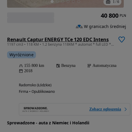
1
/
6
40 800
PLN
W granicach średniej
Renault Captur ENERGY TCe 120 EDC Intens
1197 cm3 • 118 KM • 1.2 benzyna 118KM * automat * full LED * navi * keyless * PDC * hak
Wyróżnione
155 800 km
Benzyna
Automatyczna
2018
Radomsko (Łódzkie)
Firma • Opublikowano
Zobacz ogłoszenia
Sprowadzone - auta z Niemiec i Holandii