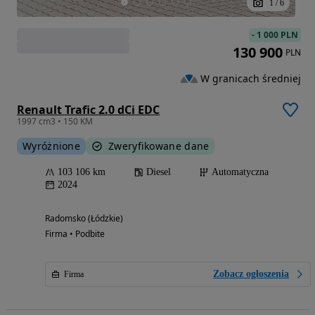
1
/
6
-
1 000 PLN
130 900
PLN
W granicach średniej
Renault Trafic 2.0 dCi EDC
1997 cm3 • 150 KM
Wyróżnione
Zweryfikowane dane
103 106 km
Diesel
Automatyczna
2024
Radomsko (Łódzkie)
Firma • Podbite
Zobacz ogłoszenia
Firma