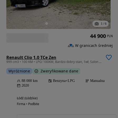
1
/
6
44 900
PLN
W granicach średniej
Renault Clio 1.0 TCe Zen
999 cm3 • 100 KM • LPG! 100KM, Bardzo dobry stan, 1wł, Salon PL, FV23% WE1U803
Wyróżnione
Zweryfikowane dane
88 000 km
Benzyna+LPG
Manualna
2020
Łódź (Łódzkie)
Firma • Podbite