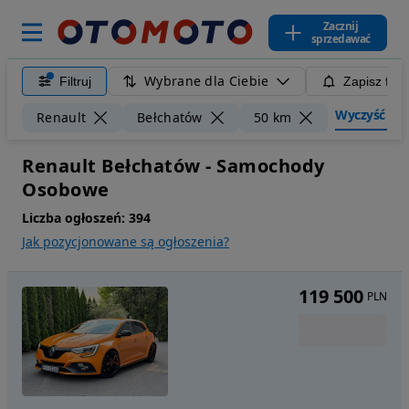
Zacznij
sprzedawać
Wybrane dla Ciebie
Filtruj
Zapisz filt
Wyczyść filt
Renault
Bełchatów
50 km
Renault Bełchatów - Samochody
Osobowe
Liczba ogłoszeń:
394
Jak pozycjonowane są ogłoszenia?
119 500
PLN