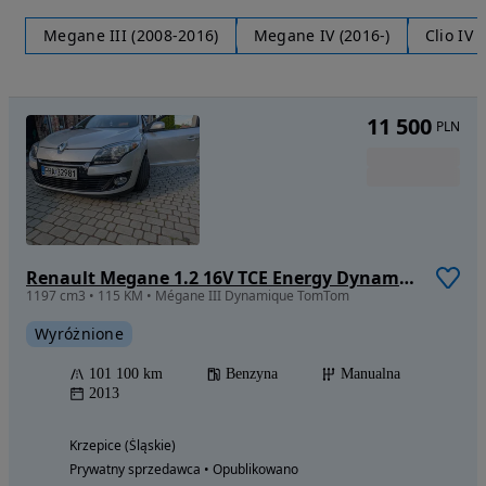
Megane III (2008-2016)
Megane IV (2016-)
Clio IV 
11 500
PLN
Renault Megane 1.2 16V TCE Energy Dynamique
1197 cm3 • 115 KM • Mégane III Dynamique TomTom
Wyróżnione
101 100 km
Benzyna
Manualna
2013
Krzepice (Śląskie)
Prywatny sprzedawca • Opublikowano