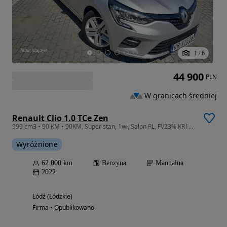
1
/
6
44 900
PLN
W granicach średniej
Renault Clio 1.0 TCe Zen
999 cm3 • 90 KM • 90KM, Super stan, 1wł, Salon PL, FV23% KR1YE26
Wyróżnione
62 000 km
Benzyna
Manualna
2022
Łódź (Łódzkie)
Firma • Opublikowano