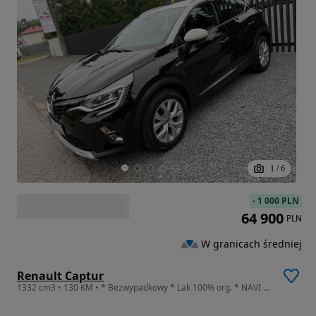
1
/
6
-
1 000 PLN
64 900
PLN
W granicach średniej
Renault Captur
1332 cm3 • 130 KM • * Bezwypadkowy * Lak 100% org. * NAVI * Półskóra *