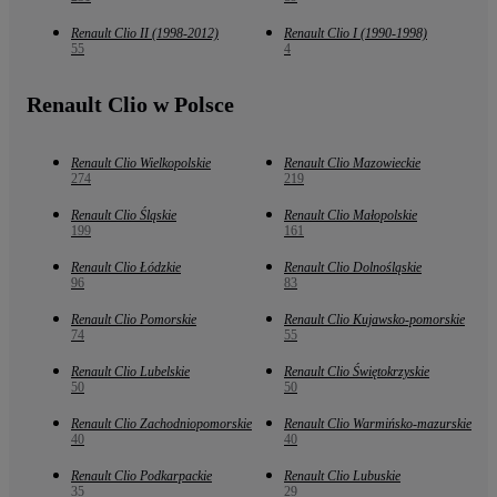
Renault Clio II (1998-2012)
Renault Clio I (1990-1998)
55
4
Renault Clio w Polsce
Renault Clio Wielkopolskie
Renault Clio Mazowieckie
274
219
Renault Clio Śląskie
Renault Clio Małopolskie
199
161
Renault Clio Łódzkie
Renault Clio Dolnośląskie
96
83
Renault Clio Pomorskie
Renault Clio Kujawsko-pomorskie
74
55
Renault Clio Lubelskie
Renault Clio Świętokrzyskie
50
50
Renault Clio Zachodniopomorskie
Renault Clio Warmińsko-mazurskie
40
40
Renault Clio Podkarpackie
Renault Clio Lubuskie
35
29