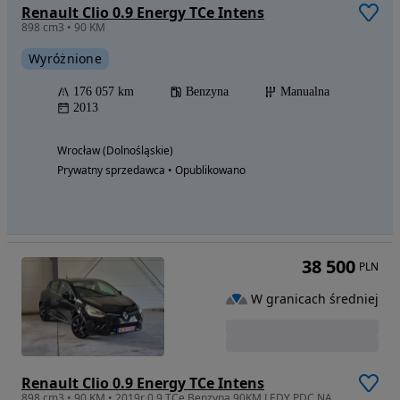
Renault Clio 0.9 Energy TCe Intens
898 cm3 • 90 KM
Wyróżnione
176 057 km
Benzyna
Manualna
2013
Wrocław (Dolnośląskie)
Prywatny sprzedawca • Opublikowano
38 500
PLN
W granicach średniej
Renault Clio 0.9 Energy TCe Intens
898 cm3 • 90 KM • 2019r 0.9 TCe Benzyna 90KM LEDY PDC NAVI KAMERA Android Auto