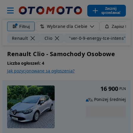
Zacznij
sprzedawać
Wybrane dla Ciebie
Filtruj
Zapisz filt
Renault
Clio
"ver-0-9-energy-tce-intens"
Renault Clio - Samochody Osobowe
Liczba ogłoszeń:
4
Jak pozycjonowane są ogłoszenia?
16 900
PLN
Poniżej średniej