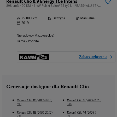
Renault Clio 0.9 Energy TCe Intens
898 cm3 • 90 KM • 1-wł*Polski Salon*75 tyś km*BASS*ALU 17*LED*GWARANCJA*Zamiana*Dostawa
75 000 km
Benzyna
Manualna
2019
Nieradowo (Mazowieckie)
Firma • Podbite
Zobacz ogłoszenia
Generacje dostępne dla Renault Clio
Renault Clio IV (2012-2018)
Renault Clio V (2019-2025)
599
348
Renault Clio III (2005-2012)
Renault Clio VI (2026-)
231
89