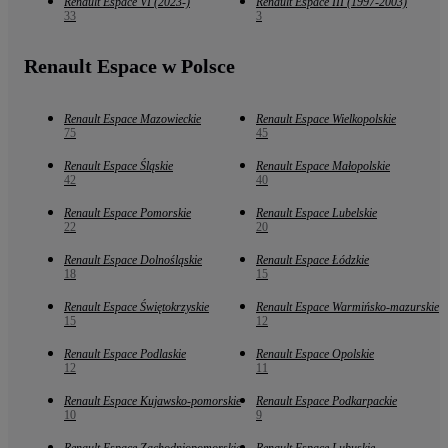
Renault Espace VI (2023-)
Renault Espace III (1997-2003)
33
3
Renault Espace w Polsce
Renault Espace Mazowieckie
Renault Espace Wielkopolskie
75
45
Renault Espace Śląskie
Renault Espace Małopolskie
42
40
Renault Espace Pomorskie
Renault Espace Lubelskie
22
20
Renault Espace Dolnośląskie
Renault Espace Łódzkie
18
15
Renault Espace Świętokrzyskie
Renault Espace Warmińsko-mazurskie
15
12
Renault Espace Podlaskie
Renault Espace Opolskie
12
11
Renault Espace Kujawsko-pomorskie
Renault Espace Podkarpackie
10
9