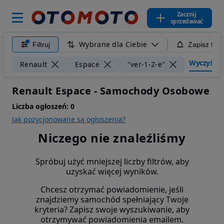
Zacznij
sprzedawać
Wybrane dla Ciebie
Filtruj
Zapisz filt
Wyczyść fil
Renault
Espace
"ver-1-2-e"
Renault Espace - Samochody Osobowe
Liczba ogłoszeń:
0
Jak pozycjonowane są ogłoszenia?
Niczego nie znaleźliśmy
Spróbuj użyć mniejszej liczby filtrów, aby
uzyskać więcej wyników.
Chcesz otrzymać powiadomienie, jeśli
znajdziemy samochód spełniający Twoje
kryteria? Zapisz swoje wyszukiwanie, aby
otrzymywać powiadomienia emailem.