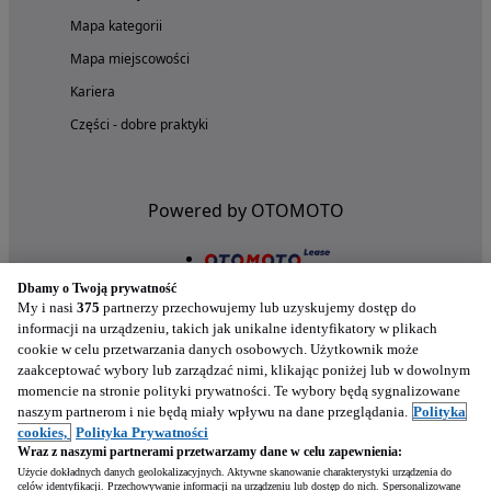
Mapa kategorii
Mapa miejscowości
Kariera
Części - dobre praktyki
Powered by OTOMOTO
Dbamy o Twoją prywatność
My i nasi
375
partnerzy przechowujemy lub uzyskujemy dostęp do
informacji na urządzeniu, takich jak unikalne identyfikatory w plikach
cookie w celu przetwarzania danych osobowych. Użytkownik może
zaakceptować wybory lub zarządzać nimi, klikając poniżej lub w dowolnym
momencie na stronie polityki prywatności. Te wybory będą sygnalizowane
naszym partnerom i nie będą miały wpływu na dane przeglądania.
Polityka
Nasze aplikacje w twoim telefonie
cookies,
Polityka Prywatności
Wraz z naszymi partnerami przetwarzamy dane w celu zapewnienia:
Użycie dokładnych danych geolokalizacyjnych. Aktywne skanowanie charakterystyki urządzenia do
celów identyfikacji. Przechowywanie informacji na urządzeniu lub dostęp do nich. Spersonalizowane