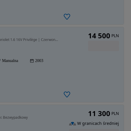
14 500
PLN
1598 cm3 • 115 KM • Renault Mégane II Coupé-Cabriolet 1.6 16V Privilège | Czerwona skóra |
Manualna
2003
11 300
PLN
 r. Bezwypadkowy
W granicach średniej