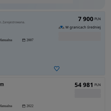
7 900
PLN
. Zarejestrowana.
W granicach średniej
Manualna
2007
54 981
im
PLN
Manualna
2022