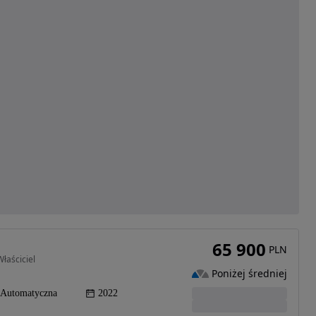
65 900
PLN
łaściciel
Poniżej średniej
Automatyczna
2022