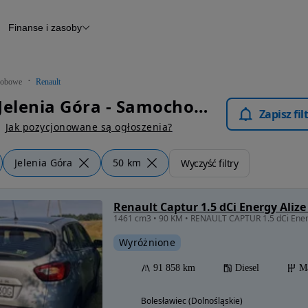
Finanse i zasoby
chody
Finansowanie
Leasing
dy
Narzędzie do wyceny samochodu
tryczne
Raport z inspekcji
obowe
Renault
m
Raport historii pojazdu
Renault Jelenia Góra - Samochody Osobowe
Otomoto News
Zapisz fi
wane
Jak pozycjonowane są ogłoszenia?
Jelenia Góra
50 km
Wyczyść filtry
Renault Captur 1.5 dCi Energy Alize
Wyróżnione
91 858 km
Diesel
M
Bolesławiec (Dolnośląskie)