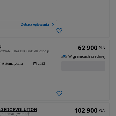
Zobacz ogłoszenia
62 900
N
PLN
1333 cm3 • 140 KM • GOTÓWKA**Leasing*FINANSOWANIE Bez BIK i KRD dla osób prywatnych i firm
W granicach średniej
Automatyczna
2022
102 900
140 EDC EVOLUTION
PLN
a, automat, gwarancja