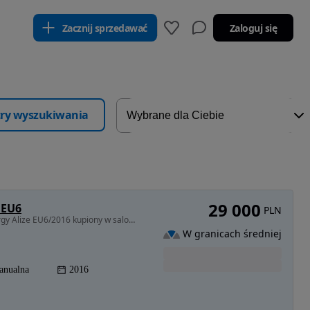
Zacznij sprzedawać
Zaloguj się
ltry wyszukiwania
29 000
 EU6
PLN
1461 cm3 • 90 KM • RENAULT CAPTUR 1.5 dCi Energy Alize EU6/2016 kupiony w salonie
W granicach średniej
anualna
2016