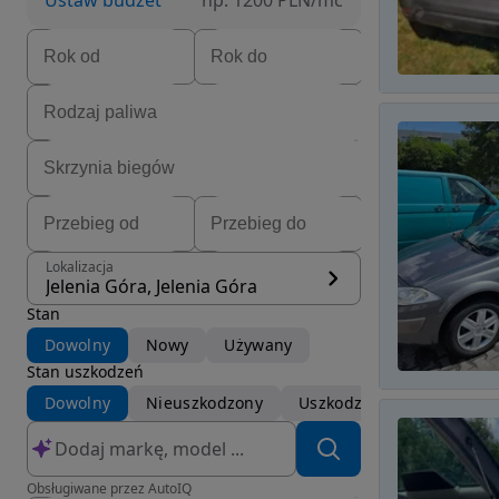
Ustaw budżet
np. 1200 PLN/mc
Lokalizacja
Jelenia Góra, Jelenia Góra
Stan
Dowolny
Nowy
Używany
Stan uszkodzeń
Dowolny
Nieuszkodzony
Uszkodzony
Obsługiwane przez AutoIQ