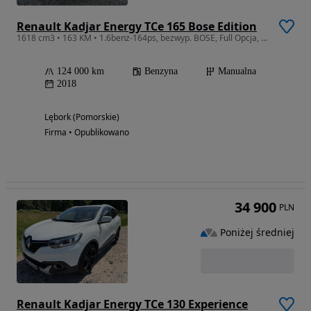
Renault Kadjar Energy TCe 165 Bose Edition
1618 cm3 • 163 KM • 1.6benz-164ps, bezwyp. BOSE, Full Opcja, LED, kóra,Navi,1-wł.JAK NOWY
124 000 km
Benzyna
Manualna
2018
Lębork (Pomorskie)
Firma • Opublikowano
34 900
PLN
Poniżej średniej
Renault Kadjar Energy TCe 130 Experience