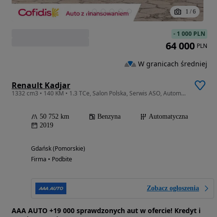
1
/
6
-
1 000 PLN
64 000
PLN
W granicach średniej
Renault Kadjar
1332 cm3 • 140 KM • 1.3 TCe, Salon Polska, Serwis ASO, Automat, Skóra, Navi, Klimatronic,
50 752 km
Benzyna
Automatyczna
2019
Gdańsk (Pomorskie)
Firma • Podbite
Zobacz ogłoszenia
AAA AUTO +19 000 sprawdzonych aut w ofercie! Kredyt i