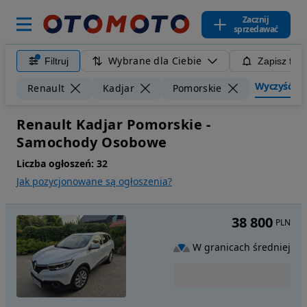
Zacznij
sprzedawać
Wybrane dla Ciebie
Filtruj
Zapisz filt
Wyczyść filt
Renault
Kadjar
Pomorskie
Renault Kadjar Pomorskie -
Samochody Osobowe
Liczba ogłoszeń:
32
Jak pozycjonowane są ogłoszenia?
38 800
PLN
W granicach średniej