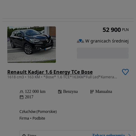
52 900
PLN
W granicach średniej
Renault Kadjar 1.6 Energy TCe Bose
1618 cm3 • 163 KM • *Bose* 1.6 TCE*163KM*Full Led*Kamera*Navi*Półskóra*Panorama*Sam parkuj
122 000 km
Benzyna
Manualna
2017
Człuchów (Pomorskie)
Firma • Podbite
Zobacz ogłoszenia
Firma