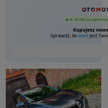
ok. 40 000 aut wycenian
Kupujesz nowe
Sprawdź, ile
wart
jest Twó