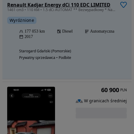
Renault Kadjar Energy dCi 110 EDC LIMITED
1461 cm3 • 110 KM • 1.5 dCi AUTOMAT ** Bezwypadkowy * Naprawde ZADBANY * ZARE W PL
Wyróżnione
177 053 km
Diesel
Automatyczna
2017
Starogard Gdański (Pomorskie)
Prywatny sprzedawca • Podbite
60 900
PLN
W granicach średniej