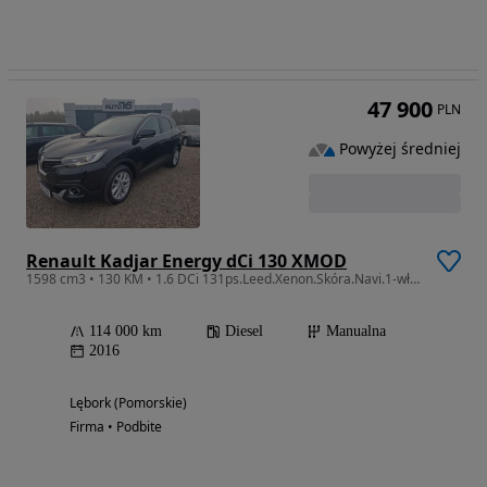
47 900
PLN
Powyżej średniej
Renault Kadjar Energy dCi 130 XMOD
1598 cm3 • 130 KM • 1.6 DCi 131ps.Leed.Xenon.Skóra.Navi.1-wł.bezwp.SUPER STAN
114 000 km
Diesel
Manualna
2016
Lębork (Pomorskie)
Firma • Podbite