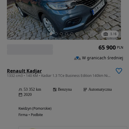
1
/
6
65 900
PLN
W granicach średniej
Renault Kadjar
1332 cm3 • 140 KM • Kadiar 1.3 TCe Business Edition 140km Niski Prebieg
53 352 km
Benzyna
Automatyczna
2020
Kwidzyn (Pomorskie)
Firma • Podbite