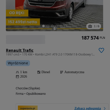
1
/
6
187 574
PLN
Renault Trafic
1997 cm3 • 170 KM • Kombi L2H1 AT9 2.0 170KM !! 8-Osobowy !! Kamera Cofania !! Radio 8" !!
Wyróżnione
1 km
Diesel
Automatyczna
2026
Chorzów (Śląskie)
Firma • Opublikowano
Zobacz ogłoszenia