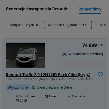
Generacje dostępne dla Renault
Zobacz filtry
Megane IV (2016-)
Megane III (2008-2016)
Clio IV 
74 899
PLN
W granicach średniej
Renault Trafic 2.0 L2H1 HD Pack Clim (bryg.)
1997 cm3 • 145 KM • Krajowy Lampy LED Pure Vision Czujniki Parkowania Duże Radio Tempomat
Wyróżnione
Zweryfikowane dane
68 539 km
Diesel
Manualna
2019