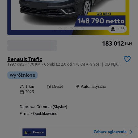
1
/
6
183 012
PLN
Renault Trafic
1997 cm3 • 170 KM • Combi L2 2.0 dci 170KM AT9 9os. | OD RĘKI
Wyróżnione
1 km
Diesel
Automatyczna
2026
Dąbrowa Górnicza (Śląskie)
Firma • Opublikowano
Zobacz ogłoszenia