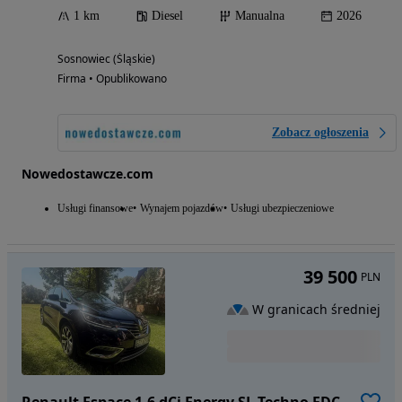
1 km
Diesel
Manualna
2026
Sosnowiec (Śląskie)
Firma • Opublikowano
Zobacz ogłoszenia
Nowedostawcze.com
Usługi finansowe
Wynajem pojazdów
Usługi ubezpieczeniowe
39 500
PLN
W granicach średniej
Renault Espace 1.6 dCi Energy SL Techno EDC