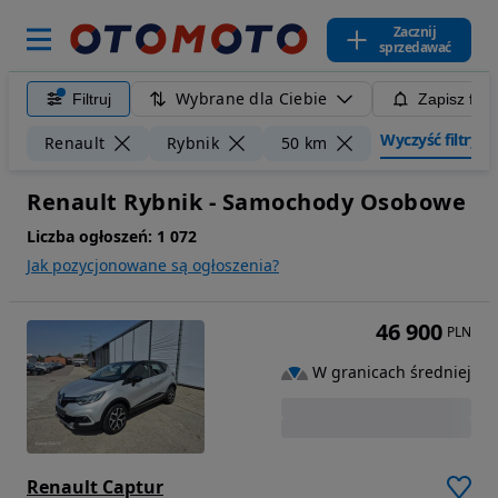
Zacznij
sprzedawać
Wybrane dla Ciebie
Filtruj
Zapisz filt
Wyczyść filtry
Renault
Rybnik
50 km
Renault Rybnik - Samochody Osobowe
Liczba ogłoszeń:
1 072
Jak pozycjonowane są ogłoszenia?
46 900
PLN
W granicach średniej
Renault Captur