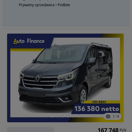
Prywatny sprzedawca • Podbite
1
/
6
167 748
PLN