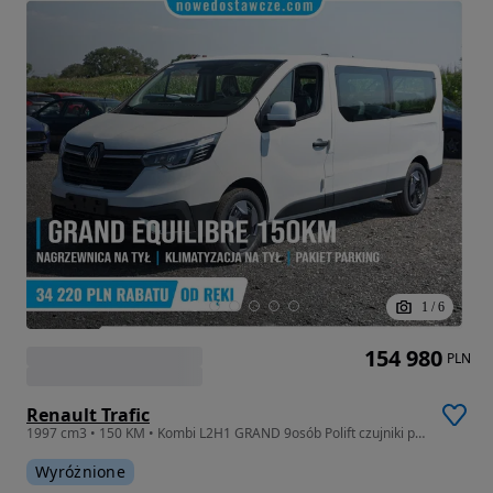
1
/
6
154 980
PLN
Renault Trafic
1997 cm3 • 150 KM • Kombi L2H1 GRAND 9osób Polift czujniki przód/bok/tył
Wyróżnione