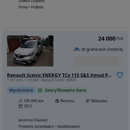
Gliwice (Śląskie)
Firma • Podbite
24 000
PLN
W granicach średniej
Renault Scenic ENERGY TCe 115 S&S Xmod Paris
1197 cm3 • 115 KM • Renault Scenic XMOD
Wyróżnione
Zweryfikowane dane
106 000 km
Benzyna
Manualna
2013
Jasienica (Śląskie)
Prywatny sprzedawca • Opublikowano