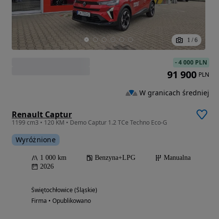
1
/
6
-
4 000 PLN
91 900
PLN
W granicach średniej
Renault Captur
1199 cm3 • 120 KM • Demo Captur 1.2 TCe Techno Eco-G
Wyróżnione
1 000 km
Benzyna+LPG
Manualna
2026
Świętochłowice (Śląskie)
Firma • Opublikowano