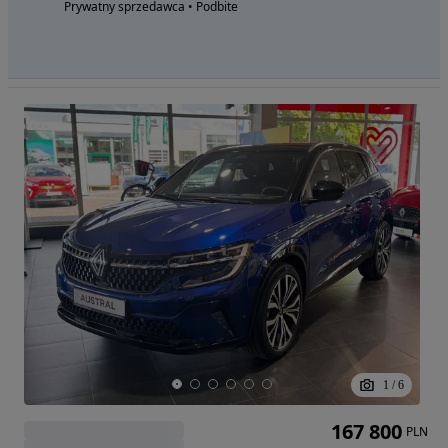
Prywatny sprzedawca • Podbite
1
/
6
167 800
PLN