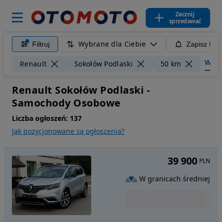
Zacznij
sprzedawać
Wybrane dla Ciebie
Filtruj
Zapisz filt
Wyczy
Renault
Sokołów Podlaski
50 km
Renault Sokołów Podlaski -
Samochody Osobowe
Liczba ogłoszeń:
137
Jak pozycjonowane są ogłoszenia?
39 900
PLN
W granicach średniej