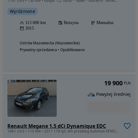
1197 cm3 • 130 KM • Kadjar 1.2 Turbo * Nawi * Kamera* serwis *Niemcy *
Wyróżnione
113 000 km
Benzyna
Manualna
2015
Ostrów Mazowiecka (Mazowieckie)
Prywatny sprzedawca • Opublikowano
19 900
PLN
Powyżej średniej
Renault Megane 1.5 dCi Dynamique EDC
1461 cm3 • 110 KM • 2011 178 tyś. km przebieg Automat XENON Kombi Hak Zarejestrowany