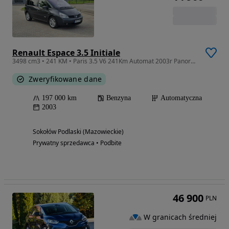
Renault Espace 3.5 Initiale
3498 cm3 • 241 KM • Paris 3.5 V6 241Km Automat 2003r Panorama Skóra Xenon 7-osobowy
Zweryfikowane dane
197 000 km
Benzyna
Automatyczna
2003
Sokołów Podlaski (Mazowieckie)
Prywatny sprzedawca • Podbite
46 900
PLN
W granicach średniej