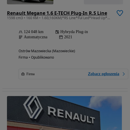
Renault Megane 1.6 E-TECH Plug-In R.S Line
1598 cm3 • 160 KM • 1.6E(160KM)*RS Line*Ful Led*Head Up*Navi*Kamera*Alcantara*Alu18"ASO
124 048 km
Hybryda Plug-in
Automatyczna
2021
Ostrów Mazowiecka (Mazowieckie)
Firma • Opublikowano
Zobacz ogłoszenia
Firma