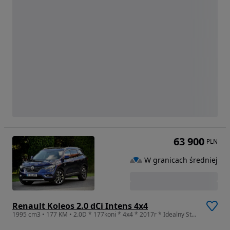
63 900
PLN
W granicach średniej
Renault Koleos 2.0 dCi Intens 4x4
1995 cm3 • 177 KM • 2.0D * 177koni * 4x4 * 2017r * Idealny Stan !!!