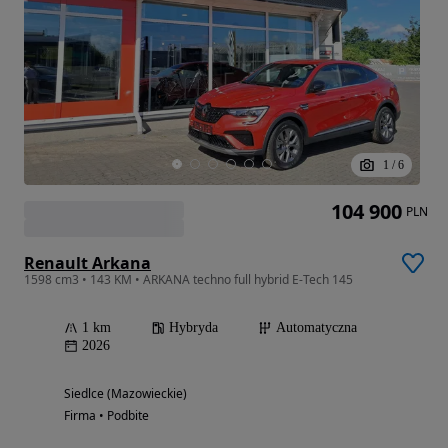
1
/
6
104 900
PLN
Renault Arkana
1598 cm3 • 143 KM • ARKANA techno full hybrid E-Tech 145
1 km
Hybryda
Automatyczna
2026
Siedlce (Mazowieckie)
Firma • Podbite