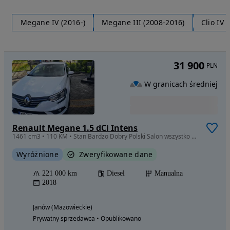
Megane IV (2016-)
Megane III (2008-2016)
Clio IV 
31 900
PLN
W granicach średniej
Renault Megane 1.5 dCi Intens
1461 cm3 • 110 KM • Stan Bardzo Dobry Polski Salon wszystko w Oryginale
Wyróżnione
Zweryfikowane dane
221 000 km
Diesel
Manualna
2018
Janów (Mazowieckie)
Prywatny sprzedawca • Opublikowano