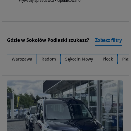
Prywatny sprzedawca • Opublikowano
Gdzie w Sokołów Podlaski szukasz?
Zobacz filtry
Warszawa
Radom
Sękocin Nowy
Płock
Pia