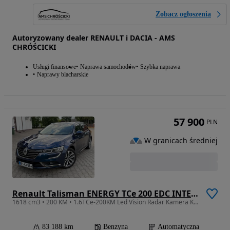
Zobacz ogłoszenia
Autoryzowany dealer RENAULT i DACIA - AMS
CHRÓŚCICKI
Usługi finansowe
Naprawa samochodów
Szybka naprawa
Naprawy blacharskie
57 900
PLN
W granicach średniej
Renault Talisman ENERGY TCe 200 EDC INTENS
1618 cm3 • 200 KM • 1.6TCe-200KM Led Vision Radar Kamera Key Full Serwis z De
83 188 km
Benzyna
Automatyczna