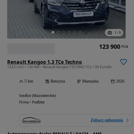
1
/
6
123 900
PLN
Renault Kangoo 1.3 TCe Techno
1333 cm3 • 130 KM • Renault Kangoo TECHNO TCe 130 Euro6x
5 km
Benzyna
Manualna
2026
Siedlce (Mazowieckie)
Firma • Podbite
Zobacz ogłoszenia
Autoryzowany dealer RENAULT i DACIA - AMS