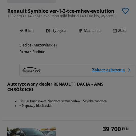
Renault Symbioz ver-1-3-tce-mhev-evolution
1332 cm3 • 140 KM • evolution mild hybrid 140 E6e bis, wyprzedaż rocznika
9 km
Hybryda
Manualna
2025
Siedlce (Mazowieckie)
Firma • Podbite
Zobacz ogłoszenia
Autoryzowany dealer RENAULT i DACIA - AMS
CHRÓŚCICKI
Usługi finansowe
Naprawa samochodów
Szybka naprawa
Naprawy blacharskie
39 700
PLN