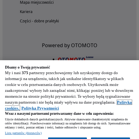
Mapa miejscowości
Kariera
Części - dobre praktyki
Powered by OTOMOTO
Dbamy o Twoją prywatność
My i nasi
375
partnerzy przechowujemy lub uzyskujemy dostęp do
informacji na urządzeniu, takich jak unikalne identyfikatory w plikach
cookie w celu przetwarzania danych osobowych. Użytkownik może
zaakceptować wybory lub zarządzać nimi, klikając poniżej lub w dowolnym
momencie na stronie polityki prywatności. Te wybory będą sygnalizowane
naszym partnerom i nie będą miały wpływu na dane przeglądania.
Polityka
Nasze aplikacje w twoim telefonie
cookies,
Polityka Prywatności
Wraz z naszymi partnerami przetwarzamy dane w celu zapewnienia:
Użycie dokładnych danych geolokalizacyjnych. Aktywne skanowanie charakterystyki urządzenia do
celów identyfikacji. Przechowywanie informacji na urządzeniu lub dostęp do nich. Spersonalizowane
reklamy i treści, pomiar reklam i treści, badnie odbiorców i ulepszanie usług.
Lista partnerów (dostawców)