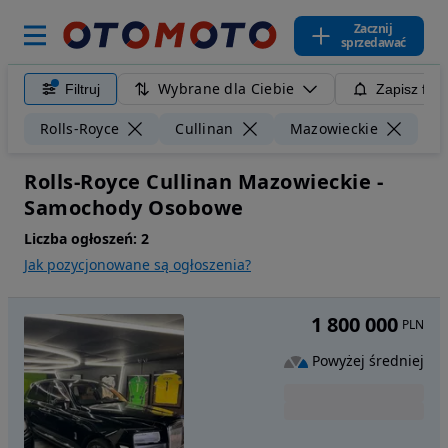
Zacznij
sprzedawać
Wybrane dla Ciebie
Filtruj
Zapisz filt
Wyc
Rolls-Royce
Cullinan
Mazowieckie
Rolls-Royce Cullinan Mazowieckie -
Samochody Osobowe
Liczba ogłoszeń:
2
Jak pozycjonowane są ogłoszenia?
1 800 000
PLN
Powyżej średniej