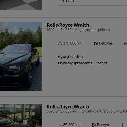
Firma
Rolls-Royce Wraith
6592 cm3 • 632 KM • Jedyny taki pełna fv
179 000 km
Benzyna
Nysa (Opolskie)
Prywatny sprzedawca • Podbite
Rolls-Royce Wraith
6592 cm3 • 632 KM • Rolls-Royce Wraith 6.6 V12 63
85 500 km
Benzyna