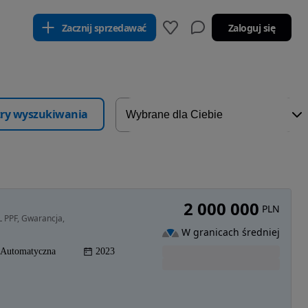
Zacznij sprzedawać
Zaloguj się
ltry wyszukiwania
2 000 000
PLN
L PPF, Gwarancja,
W granicach średniej
Automatyczna
2023