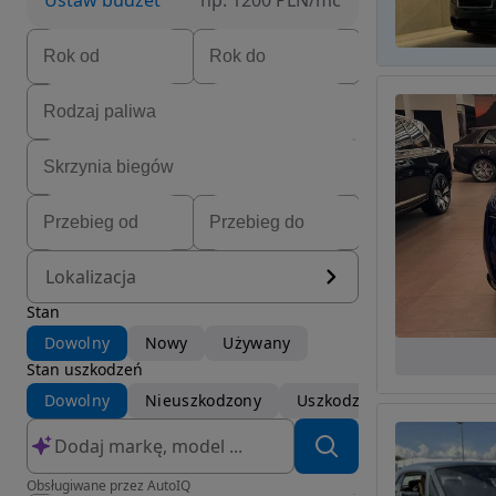
Ustaw budżet
np. 1200 PLN/mc
Lokalizacja
Stan
Dowolny
Nowy
Używany
Stan uszkodzeń
Dowolny
Nieuszkodzony
Uszkodzony
Obsługiwane przez AutoIQ