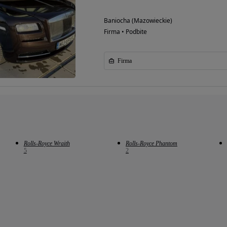
Baniocha (Mazowieckie)
Firma • Podbite
Firma
Rolls-Royce Wraith
Rolls-Royce Phantom
5
2