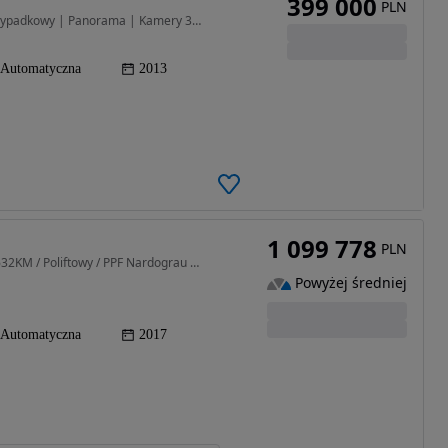
399 000
PLN
6592 cm3 • 571 KM • ROLLS-ROYCE GHOST | Bezwypadkowy | Panorama | Kamery 360
Automatyczna
2013
1 099 778
PLN
6592 cm3 • 632 KM • Coupe / 6.6l V12 Twin-Turbo 632KM / Poliftowy / PPF Nardograu / FV 23%
Powyżej średniej
Automatyczna
2017