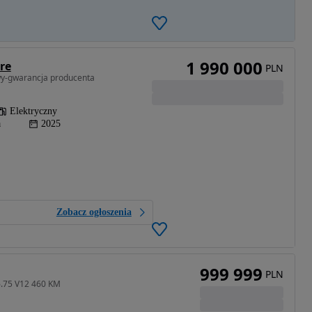
1 990 000
re
PLN
wy-gwarancja producenta
Elektryczny
a
2025
Zobacz ogłoszenia
999 999
PLN
6.75 V12 460 KM