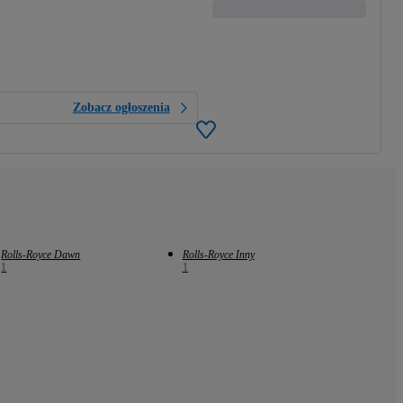
Zobacz ogłoszenia
Rolls-Royce Dawn
Rolls-Royce Inny
1
1