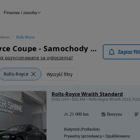
Finanse i zasoby
chody
Finansowanie
Leasing
dy
Narzędzie do wyceny samochodu
tryczne
Raport z inspekcji
obowe
Rolls-Royce
m
Raport historii pojazdu
Rolls-Royce Coupe - Samochody Osobowe
Otomoto News
Zapisz fi
wane
ak pozycjonowane są ogłoszenia?
Rolls-Royce
Wyczyść filtry
Rolls-Royce Wraith Standard
6592 cm3 • 632 KM • Rolls-Royce Wraith 2023, FUL
21 000 km
Benzyna
Białystok (Podlaskie)
Prywatny sprzedawca • Opublikowano