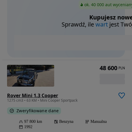
ok. 40 000 aut wycenian
Kupujesz nowe
Sprawdź, ile
wart
jest Twó
48 600
PLN
Rover Mini 1.3 Cooper
1275 cm3 • 63 KM • Mini Cooper Sportpack
Zweryfikowane dane
97 800 km
Benzyna
Manualna
1992