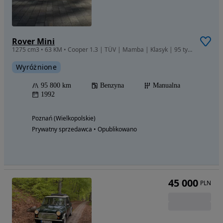
Rover Mini
1275 cm3 • 63 KM • Cooper 1.3 | TÜV | Mamba | Klasyk | 95 tys.km | 1300 | John Cooper
Wyróżnione
95 800 km
Benzyna
Manualna
1992
Poznań (Wielkopolskie)
Prywatny sprzedawca • Opublikowano
45 000
PLN