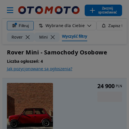
Zacznij
sprzedawać
Wybrane dla Ciebie
Filtruj
Zapisz filt
Wyczyść filtry
Rover
Mini
Rover Mini - Samochody Osobowe
Liczba ogłoszeń:
4
Jak pozycjonowane są ogłoszenia?
24 900
PLN