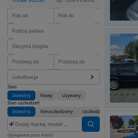
Ustaw budżet
np. 1200 PLN/mc
Lokalizacja
Stan
Dowolny
Nowy
Używany
Stan uszkodzeń
Dowolny
Nieuszkodzony
Uszkodzony
Obsługiwane przez AutoIQ