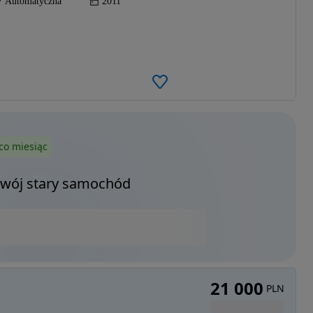
Automatyczna
2011
co miesiąc
Twój stary samochód
21 000
PLN