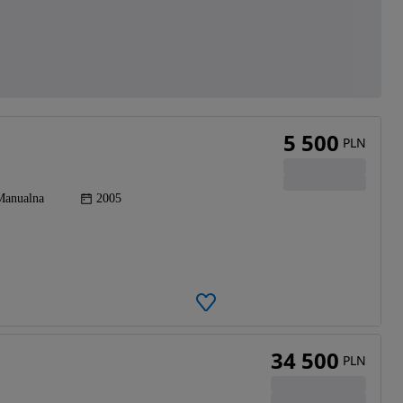
5 500
PLN
Manualna
2005
34 500
PLN