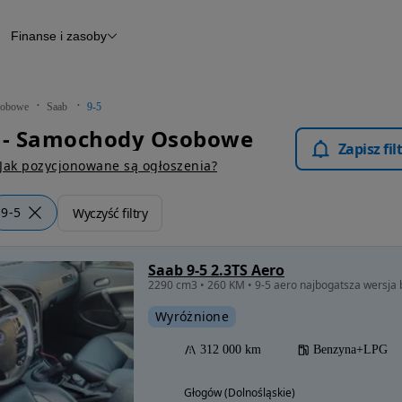
Finanse i zasoby
chody
Finansowanie
Leasing
dy
Narzędzie do wyceny samochodu
tryczne
Raport z inspekcji
obowe
Saab
9-5
m
Raport historii pojazdu
5 - Samochody Osobowe
Otomoto News
Zapisz fi
wane
Jak pozycjonowane są ogłoszenia?
9-5
Wyczyść filtry
Saab 9-5 2.3TS Aero
Wyróżnione
312 000 km
Benzyna+LPG
Głogów (Dolnośląskie)