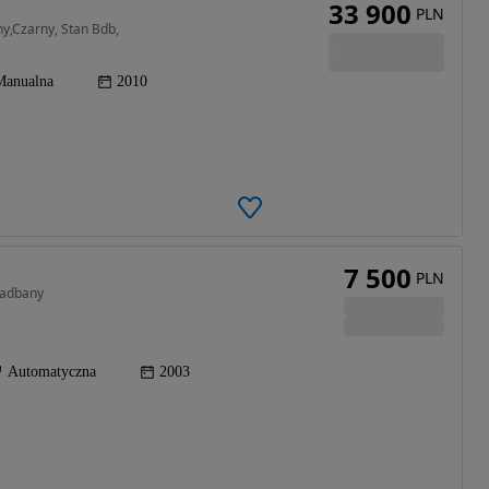
33 900
PLN
y,Czarny, Stan Bdb,
Manualna
2010
7 500
PLN
zadbany
Automatyczna
2003