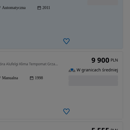
Automatyczna
2011
9 900
PLN
1985 cm3 • 150 KM • KLASYK 2.0 TURBO 150KM Skóra Alufelgi Klima Tempomat Grzane Siedzenia!
W granicach średniej
Manualna
1998