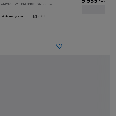
5 555
PLN
2290 cm3 • 220 KM • VECTOR 2.3 turbo HIRSH PERFOMANCE 250 KM xenon navi zarejestrowany
Automatyczna
2007