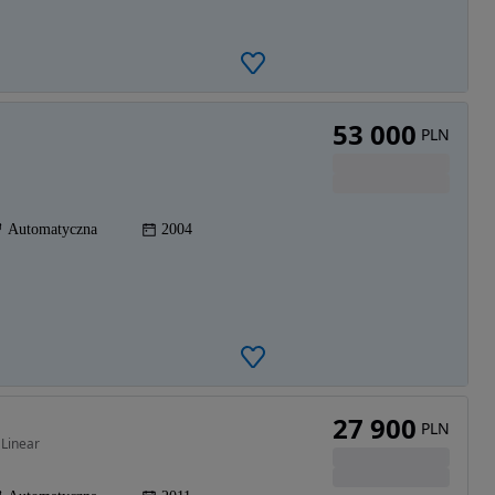
53 000
PLN
Automatyczna
2004
27 900
PLN
 Linear