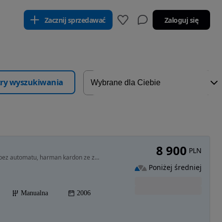
Zacznij sprzedawać
Zaloguj się
ltry wyszukiwania
8 900
PLN
2290 cm3 • 260 KM • 9-5 aero najbogatsza wersja bez automatu, harman kardon ze zmieniarką
Poniżej średniej
Manualna
2006