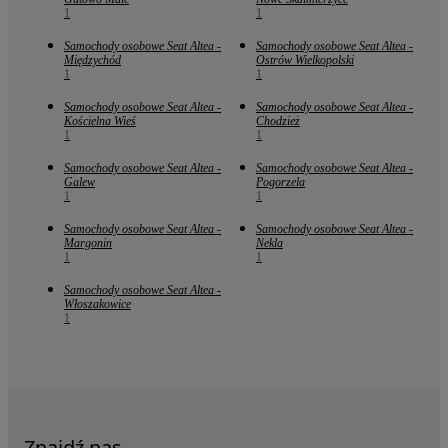
1
1
Samochody osobowe Seat Altea -
Samochody osobowe Seat Altea -
Międzychód
Ostrów Wielkopolski
1
1
Samochody osobowe Seat Altea -
Samochody osobowe Seat Altea -
Kościelna Wieś
Chodzież
1
1
Samochody osobowe Seat Altea -
Samochody osobowe Seat Altea -
Galew
Pogorzela
1
1
Samochody osobowe Seat Altea -
Samochody osobowe Seat Altea -
Margonin
Nekla
1
1
Samochody osobowe Seat Altea -
Włoszakowice
1
Znajdź nas