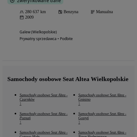
Zweryfikowane dane
280 637 km
Benzyna
Manualna
2009
Galew (Wielkopolskie)
Prywatny sprzedawca • Podbite
Samochody osobowe Seat Altea Wielkopolskie
Samochody osobowe Seat Altea -
Samochody osobowe Seat Altea -
Czarnków
Gniezno
1
1
Samochody osobowe Seat Altea -
Samochody osobowe Seat Altea -
Poznań
Gostyń
1
1
Samochody osobowe Seat Altea -
Samochody osobowe Seat Altea -
Gutowo Małe
Nowe Skalmierzyce