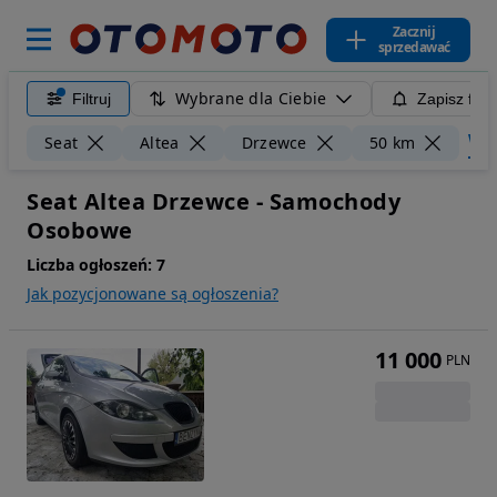
Zacznij
sprzedawać
Wybrane dla Ciebie
Filtruj
Zapisz filt
Wycz
Seat
Altea
Drzewce
50 km
Seat Altea Drzewce - Samochody
Osobowe
Liczba ogłoszeń:
7
Jak pozycjonowane są ogłoszenia?
11 000
PLN