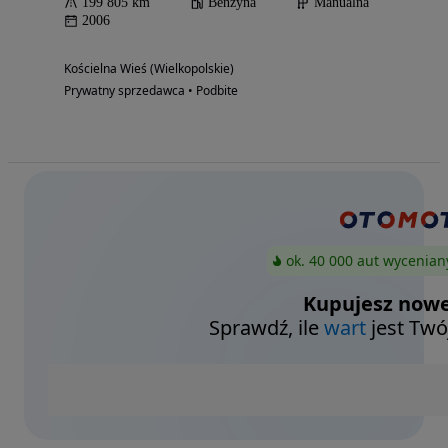
199 805 km
Benzyna
Manualna
2006
Kościelna Wieś (Wielkopolskie)
Prywatny sprzedawca • Podbite
ok. 40 000 aut wycenian
Kupujesz nowe
Sprawdź, ile
wart
jest Twó