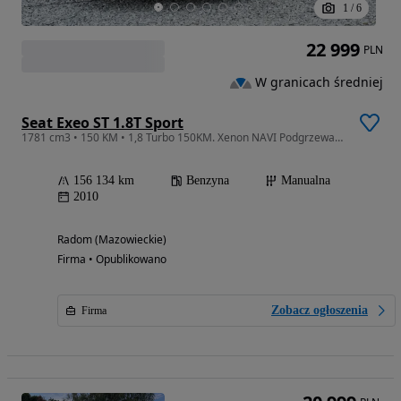
1
/
6
22 999
PLN
W granicach średniej
Seat Exeo ST 1.8T Sport
1781 cm3 • 150 KM • 1,8 Turbo 150KM. Xenon NAVI Podgrzewane Fotele Tempomat Klimatyzacja
156 134 km
Benzyna
Manualna
2010
Radom (Mazowieckie)
Firma • Opublikowano
Zobacz ogłoszenia
Firma