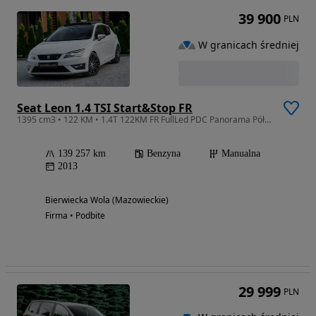
39 900
PLN
W granicach średniej
Seat Leon 1.4 TSI Start&Stop FR
1395 cm3 • 122 KM • 1.4T 122KM FR FullLed PDC Panorama Półskóra Klima Super Stan
139 257 km
Benzyna
Manualna
2013
Bierwiecka Wola (Mazowieckie)
Firma • Podbite
29 999
PLN