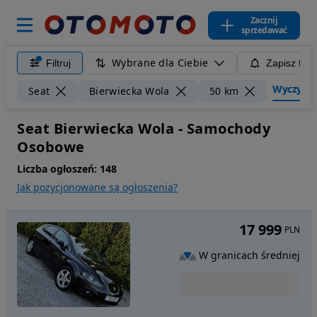
Zacznij
sprzedawać
Wybrane dla Ciebie
Filtruj
Zapisz filt
Wyczyść f
Seat
Bierwiecka Wola
50 km
Seat Bierwiecka Wola - Samochody
Osobowe
Liczba ogłoszeń:
148
Jak pozycjonowane są ogłoszenia?
17 999
PLN
W granicach średniej