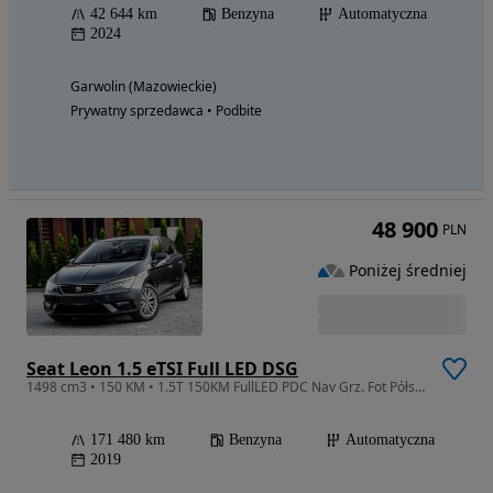
42 644 km
Benzyna
Automatyczna
2024
Garwolin (Mazowieckie)
Prywatny sprzedawca • Podbite
48 900
PLN
Poniżej średniej
Seat Leon 1.5 eTSI Full LED DSG
1498 cm3 • 150 KM • 1.5T 150KM FullLED PDC Nav Grz. Fot Półskóra Front Ass. Lane Ass.
171 480 km
Benzyna
Automatyczna
2019