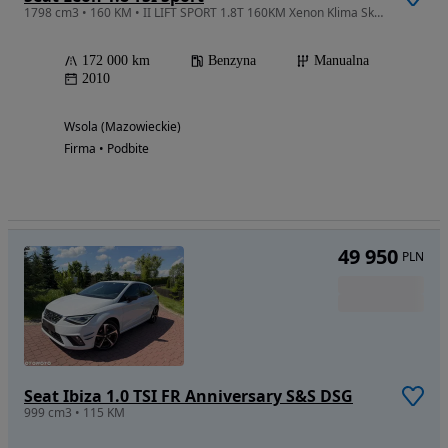
1798 cm3 • 160 KM • II LIFT SPORT 1.8T 160KM Xenon Klima Skóra Aliu Serwis
172 000 km
Benzyna
Manualna
2010
Wsola (Mazowieckie)
Firma • Podbite
49 950
PLN
Seat Ibiza 1.0 TSI FR Anniversary S&S DSG
999 cm3 • 115 KM