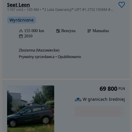
Seat Leon
1197 cm3 • 105 KM • *2 Lata Gwarancji* LIFT #1.2TSI 105KM #Alu 16 #AUX #Niski Przebieg
Wyróżnione
155 000 km
Benzyna
Manualna
2010
Zbożenna (Mazowieckie)
Prywatny sprzedawca • Opublikowano
69 800
PLN
W granicach średniej