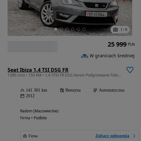
1
/
6
25 999
PLN
W granicach średniej
Seat Ibiza 1.4 TSI DSG FR
1390 cm3 • 150 KM • 1,4 TFSI FR DSG Xenon Podgrzewane Fotele Tempomat Klimatyzacja
141 301 km
Benzyna
Automatyczna
2012
Radom (Mazowieckie)
Firma • Podbite
Zobacz ogłoszenia
Firma