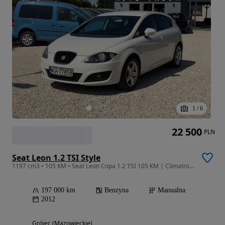
1
/
6
22 500
PLN
Seat Leon 1.2 TSI Style
1197 cm3 • 105 KM • Seat Leon Copa 1.2 TSI 105 KM | Climatronic | Grzane fotele | Tempomat
197 000 km
Benzyna
Manualna
2012
Grójec (Mazowieckie)