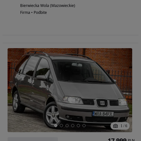
Bierwiecka Wola (Mazowieckie)
Firma • Podbite
1
/
6
17 999
PLN