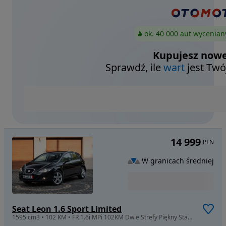
ok. 40 000 aut wycenian
Kupujesz nowe
Sprawdź, ile
wart
jest Twó
14 999
PLN
W granicach średniej
Seat Leon 1.6 Sport Limited
1595 cm3 • 102 KM • FR 1.6i MPi 102KM Dwie Strefy Piękny Stan POLECAM