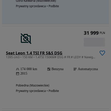
Góra Kalwaria (Mazowieckie)
Prywatny sprzedawca • Podbite
31 999
PLN
Seat Leon 1.4 TSI FR S&S DSG
1395 cm3 • 150 KM • 1.4TSI 150KM# DSG # FR # LEDY # Nawigacja # Alufelgi #
174 000 km
Benzyna
Automatyczna
2015
Pobiedna (Mazowieckie)
Prywatny sprzedawca • Podbite