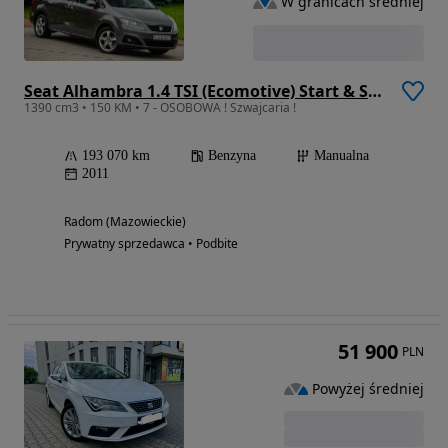
W granicach średniej
Seat Alhambra 1.4 TSI (Ecomotive) Start & Stop Reference
1390 cm3 • 150 KM • 7 - OSOBOWA ! Szwajcaria !
193 070 km
Benzyna
Manualna
2011
Radom (Mazowieckie)
Prywatny sprzedawca • Podbite
51 900
PLN
Powyżej średniej