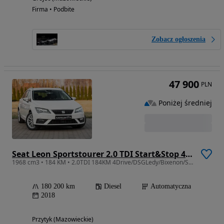
Firma • Podbite
Zobacz ogłoszenia
47 900
PLN
Poniżej średniej
Seat Leon Sportstourer 2.0 TDI Start&Stop 4Drive DSG X-Perience
1968 cm3 • 184 KM • 2.0TDI 184KM 4Drive/DSGLedy/Bixenon/Skóra/Navi/Serwis.
180 200 km
Diesel
Automatyczna
2018
Przytyk (Mazowieckie)