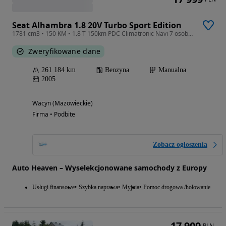
Seat Alhambra 1.8 20V Turbo Sport Edition
1781 cm3 • 150 KM • 1.8 T 150km PDC Climatronic Navi 7 osobowa Idelana !!
Zweryfikowane dane
261 184 km
Benzyna
Manualna
2005
Wacyn (Mazowieckie)
Firma • Podbite
Zobacz ogłoszenia
Auto Heaven – Wyselekcjonowane samochody z Europy
Usługi finansowe
Szybka naprawa
Myjnia
Pomoc drogowa /holowanie
17 900
PLN