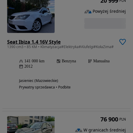
20 999
PLN
Powyżej średniej
Seat Ibiza 1.4 16V Style
1390 cm3 • 85 KM • Klimatyzacja#Elektryka#Alufelgi#KołaZima#
141 000 km
Benzyna
Manualna
2012
Jasieniec (Mazowieckie)
Prywatny sprzedawca • Podbite
76 900
PLN
W granicach średniej