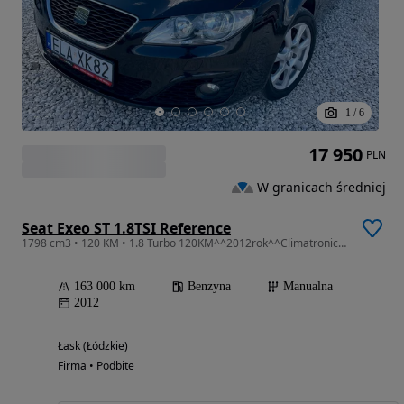
1
/
6
17 950
PLN
W granicach średniej
Seat Exeo ST 1.8TSI Reference
1798 cm3 • 120 KM • 1.8 Turbo 120KM^^2012rok^^Climatronic^^163tys.km^^Stan BDB^
163 000 km
Benzyna
Manualna
2012
Łask (Łódzkie)
Firma • Podbite