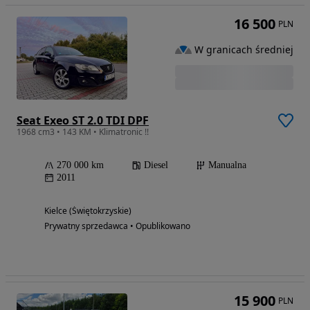
16 500
PLN
W granicach średniej
Seat Exeo ST 2.0 TDI DPF
1968 cm3 • 143 KM • Klimatronic !!
270 000 km
Diesel
Manualna
2011
Kielce (Świętokrzyskie)
Prywatny sprzedawca • Opublikowano
15 900
PLN