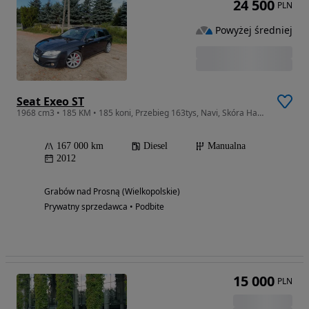
24 500
PLN
Powyżej średniej
Seat Exeo ST
1968 cm3 • 185 KM • 185 koni, Przebieg 163tys, Navi, Skóra Hamulce SQ5,Bezwypadek
167 000 km
Diesel
Manualna
2012
Grabów nad Prosną (Wielkopolskie)
Prywatny sprzedawca • Podbite
15 000
PLN