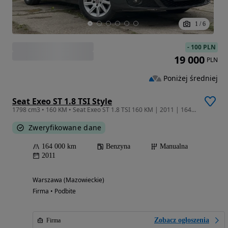
1
/
6
-
100 PLN
19 000
PLN
Poniżej średniej
Seat Exeo ST 1.8 TSI Style
1798 cm3 • 160 KM • Seat Exeo ST 1.8 TSI 160 KM | 2011 | 164 000 km | Niemcy | bezwypadkow
Zweryfikowane dane
164 000 km
Benzyna
Manualna
2011
Warszawa (Mazowieckie)
Firma • Podbite
Zobacz ogłoszenia
Firma