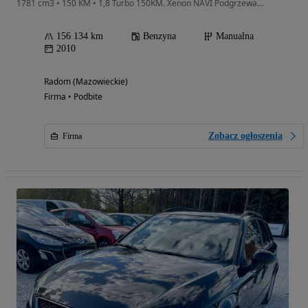
1781 cm3 • 150 KM • 1,8 Turbo 150KM. Xenon NAVI Podgrzewane Fotele Tempomat Klimatyzacja
156 134 km
Benzyna
Manualna
2010
Radom (Mazowieckie)
Firma • Podbite
Zobacz ogłoszenia
Firma