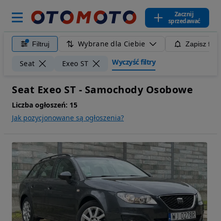
Zacznij
sprzedawać
Wybrane dla Ciebie
Filtruj
Zapisz filt
Wyczyść filtry
Seat
Exeo ST
Seat Exeo ST - Samochody Osobowe
Liczba ogłoszeń:
15
Jak pozycjonowane są ogłoszenia?