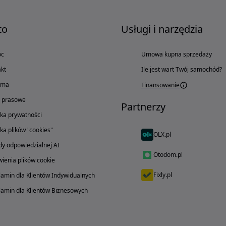
to
Usługi i narzędzia
oc
Umowa kupna sprzedaży
kt
Ile jest wart Twój samochód?
ama
Finansowanie
o prasowe
Partnerzy
yka prywatności
yka plików "cookies"
OLX.pl
y odpowiedzialnej AI
Otodom.pl
ienia plików cookie
Fixly.pl
amin dla Klientów Indywidualnych
amin dla Klientów Biznesowych