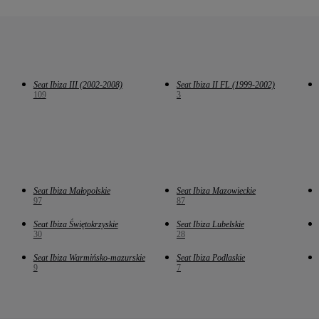
Seat Ibiza III (2002-2008)
Seat Ibiza II FL (1999-2002)
109
3
Seat Ibiza Małopolskie
Seat Ibiza Mazowieckie
97
87
Seat Ibiza Świętokrzyskie
Seat Ibiza Lubelskie
30
28
Seat Ibiza Warmińsko-mazurskie
Seat Ibiza Podlaskie
9
7