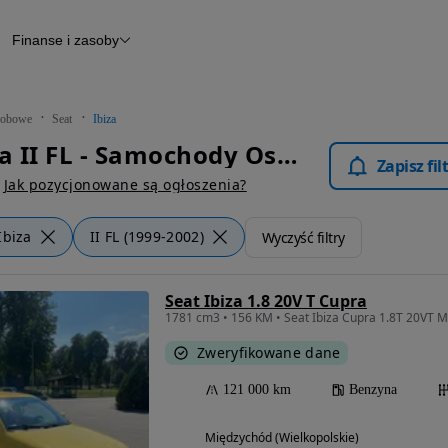
Finanse i zasoby
chody
Finansowanie
Leasing
dy
Narzędzie do wyceny samochodu
tryczne
Raport z inspekcji
obowe
Seat
Ibiza
m
Raport historii pojazdu
Seat Ibiza II FL - Samochody Osobowe
Otomoto News
Zapisz fi
wane
Jak pozycjonowane są ogłoszenia?
Ibiza
II FL (1999-2002)
Wyczyść filtry
Seat Ibiza 1.8 20V T Cupra
1781 cm3 • 156 KM • Seat Ibiza Cupra 1.8T 20VT M
Zweryfikowane dane
121 000 km
Benzyna
Międzychód (Wielkopolskie)