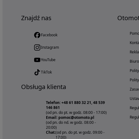
Znajdź nas
Otomo
Pom
Facebook
Konta
Instagram
Rekl
YouTube
Biur
Polit
TikTok
Polit
Obsługa klienta
Zasad
Ustaw
Telefon: +48 61 880 32 21, 48 539
146 861
Regul
(od pn. do pt. w godz. 08:00 - 17:00)
Regul
Email: pomoc@otomoto.pl
(od pn. do nd. w godz. 08:00 -
20:00)
Chat:
(od pn. do pt. w godz. 09:00 -
17:00)