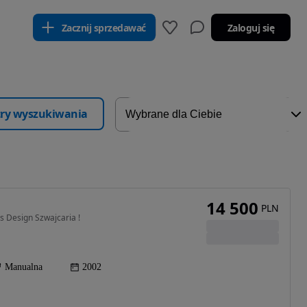
Zacznij sprzedawać
Zaloguj się
ltry wyszukiwania
14 500
PLN
s Design Szwajcaria !
Manualna
2002