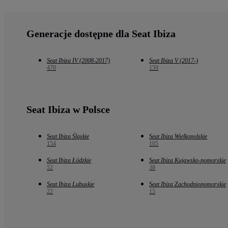
Generacje dostępne dla Seat Ibiza
Seat Ibiza IV (2008-2017)
Seat Ibiza V (2017-)
470
159
Seat Ibiza w Polsce
Seat Ibiza Śląskie
Seat Ibiza Wielkopolskie
154
105
Seat Ibiza Łódzkie
Seat Ibiza Kujawsko-pomorskie
52
38
Seat Ibiza Lubuskie
Seat Ibiza Zachodniopomorskie
22
15