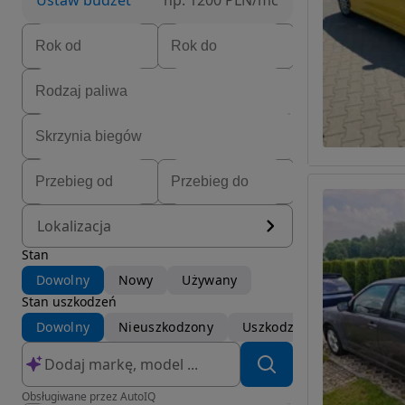
Ustaw budżet
np. 1200 PLN/mc
Lokalizacja
Stan
Dowolny
Nowy
Używany
Stan uszkodzeń
Dowolny
Nieuszkodzony
Uszkodzony
Obsługiwane przez AutoIQ