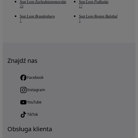
Seat Leon Zachodniopomorskie
Seat Leon Podlaskie
26
17
Seat Leon Brandenburg
Seat Leon Region Balsthal
1
1
Znajdź nas
Facebook
Instagram
YouTube
TikTok
Obsługa klienta