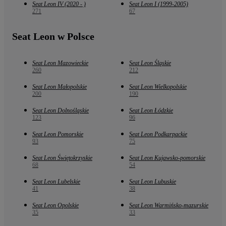
Seat Leon IV (2020 - )
Seat Leon I (1999-2005)
271
67
Seat Leon w Polsce
Seat Leon Mazowieckie
Seat Leon Śląskie
260
212
Seat Leon Małopolskie
Seat Leon Wielkopolskie
200
190
Seat Leon Dolnośląskie
Seat Leon Łódzkie
123
96
Seat Leon Pomorskie
Seat Leon Podkarpackie
93
75
Seat Leon Świętokrzyskie
Seat Leon Kujawsko-pomorskie
68
54
Seat Leon Lubelskie
Seat Leon Lubuskie
41
38
Seat Leon Opolskie
Seat Leon Warmińsko-mazurskie
35
33