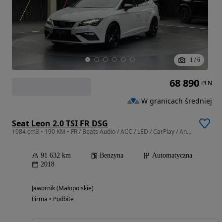
1
/
6
68 890
PLN
W granicach średniej
Seat Leon 2.0 TSI FR DSG
1984 cm3 • 190 KM • FR / Beats Audio / ACC / LED / CarPlay / Android Auto / Podgrz. fotele
91 632 km
Benzyna
Automatyczna
2018
Jawornik (Małopolskie)
Firma • Podbite