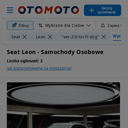
Zacznij
sprzedawać
Wybrane dla Ciebie
Filtruj
Zapisz filt
Wyczyść 
Seat
Leon
"ver-2-0-tsi-fr-dsg"
Seat Leon - Samochody Osobowe
Liczba ogłoszeń:
2
Jak pozycjonowane są ogłoszenia?