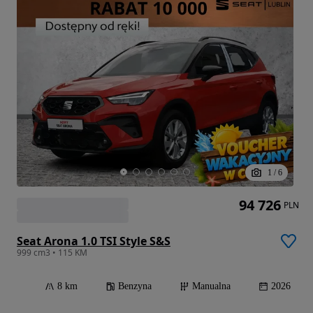
1
/
6
94 726
PLN
Seat Arona 1.0 TSI Style S&S
999 cm3 • 115 KM
8 km
Benzyna
Manualna
2026