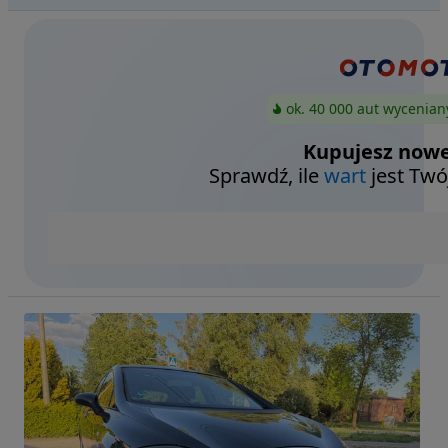
ok. 40 000 aut wycenian
Kupujesz nowe
Sprawdź, ile
wart
jest Twó