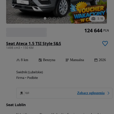
1
/
6
124 644
PLN
Seat Ateca 1.5 TSI Style S&S
1498 cm3 • 150 KM
8 km
Benzyna
Manualna
2026
Świdnik (Lubelskie)
Firma • Podbite
Zobacz ogłoszenia
Seat Lublin