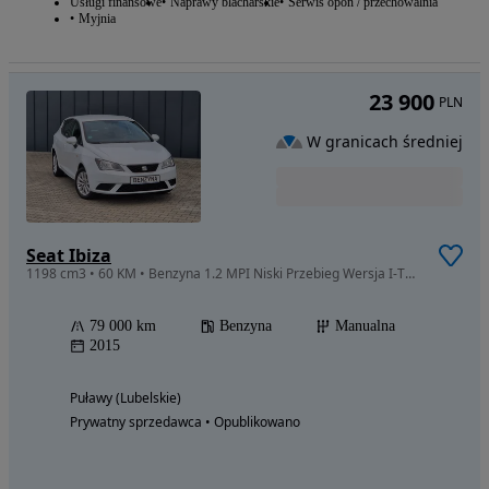
Usługi finansowe
Naprawy blacharskie
Serwis opon / przechowalnia
Myjnia
23 900
PLN
W granicach średniej
Seat Ibiza
1198 cm3 • 60 KM • Benzyna 1.2 MPI Niski Przebieg Wersja I-TECH Po Serwisie
79 000 km
Benzyna
Manualna
2015
Puławy (Lubelskie)
Prywatny sprzedawca • Opublikowano