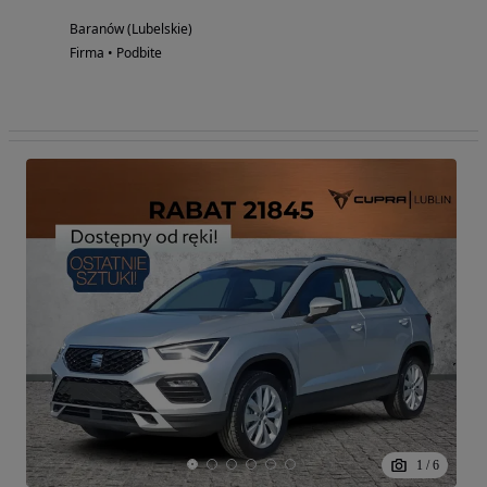
Baranów (Lubelskie)
Firma • Podbite
1
/
6