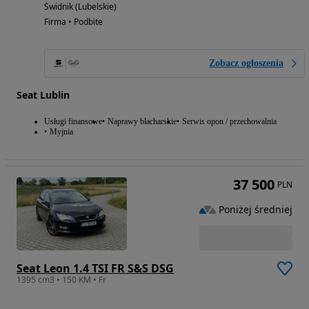
Świdnik (Lubelskie)
Firma • Podbite
Zobacz ogłoszenia
Seat Lublin
Usługi finansowe
Naprawy blacharskie
Serwis opon / przechowalnia
Myjnia
37 500
PLN
Poniżej średniej
Seat Leon 1.4 TSI FR S&S DSG
1395 cm3 • 150 KM • Fr