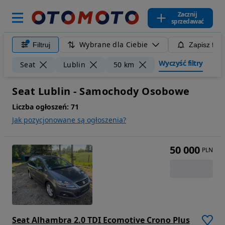
Zacznij
sprzedawać
Wybrane dla Ciebie
Filtruj
Zapisz filt
Wyczyść filtry
Seat
Lublin
50 km
Seat Lublin - Samochody Osobowe
Liczba ogłoszeń:
71
Jak pozycjonowane są ogłoszenia?
50 000
PLN
Seat Alhambra 2.0 TDI Ecomotive Crono Plus