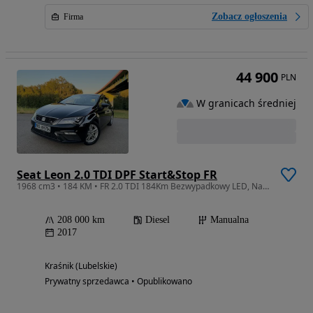
Zobacz ogłoszenia
Firma
44 900
PLN
W granicach średniej
Seat Leon 2.0 TDI DPF Start&Stop FR
1968 cm3 • 184 KM • FR 2.0 TDI 184Km Bezwypadkowy LED, Navi, CarPlay Super Stan z Niemiec
208 000 km
Diesel
Manualna
2017
Kraśnik (Lubelskie)
Prywatny sprzedawca • Opublikowano