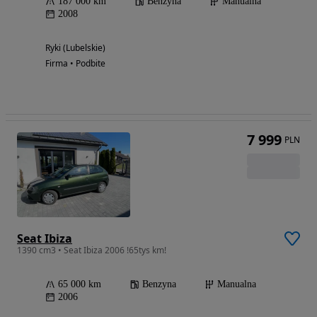
187 000 km
Benzyna
Manualna
2008
Ryki (Lubelskie)
Firma • Podbite
7 999
PLN
Seat Ibiza
1390 cm3 • Seat Ibiza 2006 !65tys km!
65 000 km
Benzyna
Manualna
2006