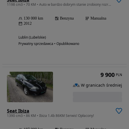
1198 cm3 • 70 KM • Auto w bardzo dobrym stanie zrobiony rozrząd posiada dodatkowo koła ły
130 000 km
Benzyna
Manualna
2012
Lublin (Lubelskie)
Prywatny sprzedawca • Opublikowano
9 900
PLN
W granicach średniej
Seat Ibiza
1390 cm3 • 86 KM • Ibiza 1.4b 86KM Serwis! Opłacony!