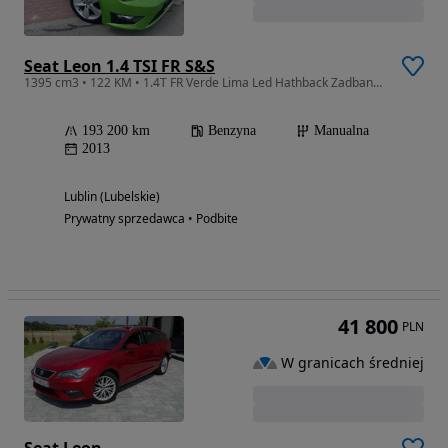
Seat Leon 1.4 TSI FR S&S
1395 cm3 • 122 KM • 1.4T FR Verde Lima Led Hathback Zadbany Serwis Szwajcar
193 200 km
Benzyna
Manualna
2013
Lublin (Lubelskie)
Prywatny sprzedawca • Podbite
41 800
PLN
W granicach średniej
Seat Leon