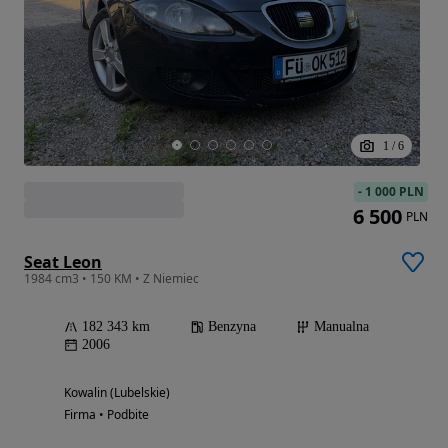
1
/
6
-
1 000 PLN
6 500
PLN
Seat Leon
1984 cm3 • 150 KM • Z Niemiec
182 343 km
Benzyna
Manualna
2006
Kowalin (Lubelskie)
Firma • Podbite