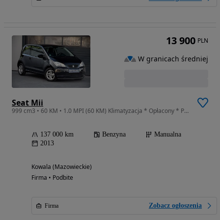
13 900
PLN
W granicach średniej
Seat Mii
999 cm3 • 60 KM • 1.0 MPI (60 KM) Klimatyzacja * Opłacony * Pisemna Gwarancja
137 000 km
Benzyna
Manualna
2013
Kowala (Mazowieckie)
Firma • Podbite
Zobacz ogłoszenia
Firma