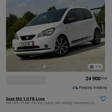
1
/
6
24 900
PLN
Powyżej średniej
Seat Mii 1.0 FR-Line
999 cm3 • 75 KM • FR-Line, Czarny sufit, Alufelgi, Tempomat, Climatronic, Podg. siedzeni