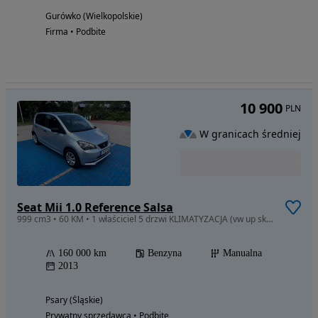
Gurówko (Wielkopolskie)
Firma • Podbite
10 900
PLN
W granicach średniej
Seat Mii 1.0 Reference Salsa
999 cm3 • 60 KM • 1 właściciel 5 drzwi KLIMATYZACJA (vw up skoda citigo)
160 000 km
Benzyna
Manualna
2013
Psary (Śląskie)
Prywatny sprzedawca • Podbite