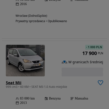
2016
Wrocław (Dolnośląskie)
Prywatny sprzedawca • Opublikowano
-
1 000 PLN
17 900
PLN
W granicach średniej
Seat Mii
999 cm3 • 60 KM • SEAT MIi 1.0 Auto miejskie
83 000 km
Benzyna
Manualna
2013