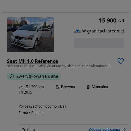
15 900
PLN
W granicach średniej
Seat Mii 1.0 Reference
999 cm3 • 60 KM • Miejskie autko ! Niskie spalanie ! Klimatyzacja ! Zarejestrowany!
Zweryfikowane dane
151 200 km
Benzyna
Manualna
2015
Police (Zachodniopomorskie)
Firma • Podbite
Zobacz ogłoszenia
Firma