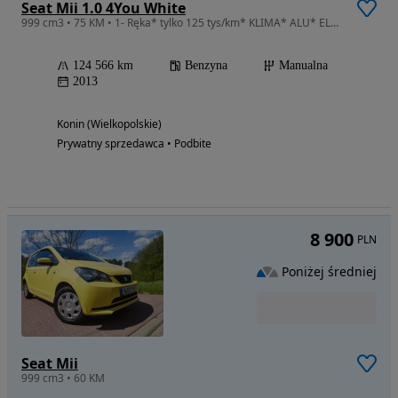
Seat Mii 1.0 4You White
999 cm3 • 75 KM • 1- Ręka* tylko 125 tys/km* KLIMA* ALU* ELEKTRYKA * Zarejestrowany*
124 566 km
Benzyna
Manualna
2013
Konin (Wielkopolskie)
Prywatny sprzedawca • Podbite
8 900
PLN
Poniżej średniej
Seat Mii
999 cm3 • 60 KM