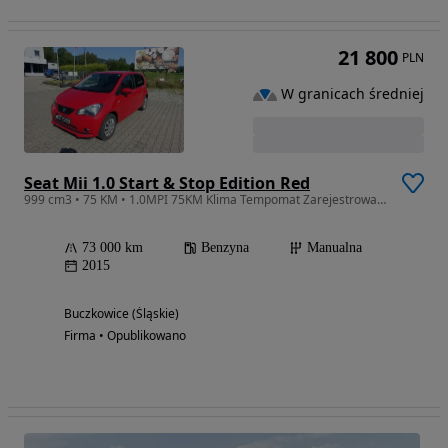
21 800
PLN
W granicach średniej
Seat Mii 1.0 Start & Stop Edition Red
999 cm3 • 75 KM • 1.0MPI 75KM Klima Tempomat Zarejestrowany Niski przebieg Stan BDB
73 000 km
Benzyna
Manualna
2015
Buczkowice (Śląskie)
Firma • Opublikowano