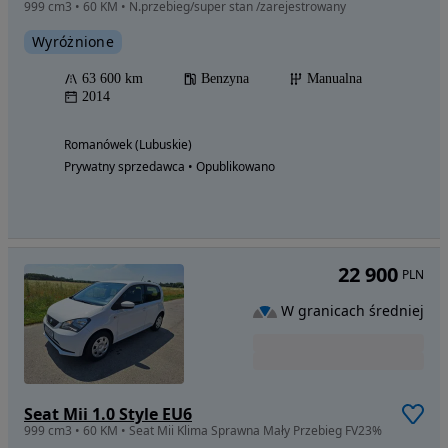
999 cm3 • 60 KM • N.przebieg/super stan /zarejestrowany
Wyróżnione
63 600 km
Benzyna
Manualna
2014
Romanówek (Lubuskie)
Prywatny sprzedawca • Opublikowano
22 900
PLN
W granicach średniej
Seat Mii 1.0 Style EU6
999 cm3 • 60 KM • Seat Mii Klima Sprawna Mały Przebieg FV23%