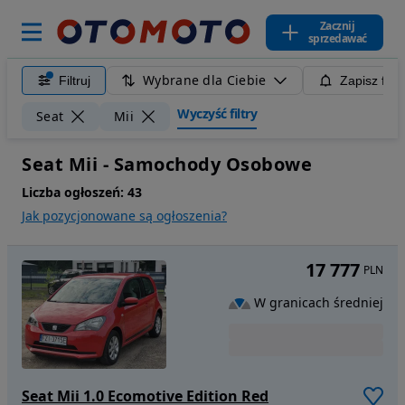
Zacznij
sprzedawać
Wybrane dla Ciebie
Filtruj
Zapisz filt
Wyczyść filtry
Seat
Mii
Seat Mii - Samochody Osobowe
Liczba ogłoszeń:
43
Jak pozycjonowane są ogłoszenia?
17 777
PLN
W granicach średniej
Seat Mii 1.0 Ecomotive Edition Red