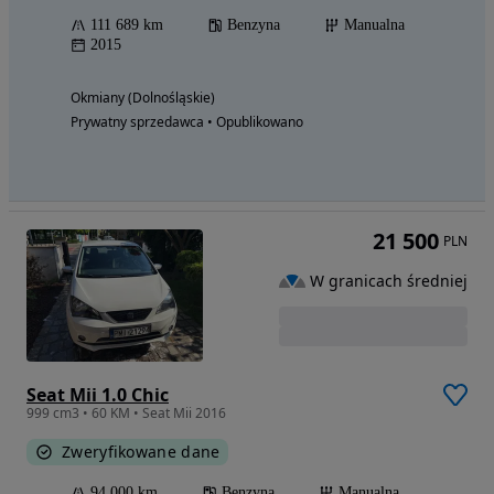
111 689 km
Benzyna
Manualna
2015
Okmiany (Dolnośląskie)
Prywatny sprzedawca • Opublikowano
21 500
PLN
W granicach średniej
Seat Mii 1.0 Chic
999 cm3 • 60 KM • Seat Mii 2016
Zweryfikowane dane
94 000 km
Benzyna
Manualna