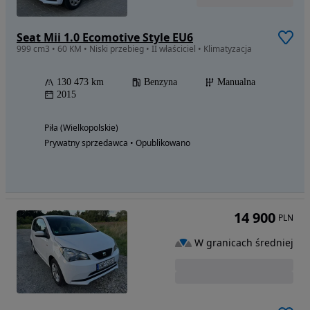
Seat Mii 1.0 Ecomotive Style EU6
999 cm3 • 60 KM • Niski przebieg • II właściciel • Klimatyzacja
130 473 km
Benzyna
Manualna
2015
Piła (Wielkopolskie)
Prywatny sprzedawca • Opublikowano
14 900
PLN
W granicach średniej