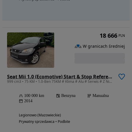
18 666
PLN
W granicach średniej
Seat Mii 1.0 (Ecomotive) Start & Stop Reference
999 cm3 • 75 KM • 1.0-Ben 75KM # Klima # Alu # Serwis # Z Niemiec # Stan Idealny #
100 000 km
Benzyna
Manualna
2014
Legionowo (Mazowieckie)
Prywatny sprzedawca • Podbite