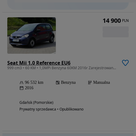
14 900
PLN
Seat Mii 1.0 Reference EU6
999 cm3 • 60 KM • 1,0MPi Benzyna 60KM 2016r Zarejestrowany Bezwypadkowy 1-Właściciel ASO
96 532 km
Benzyna
Manualna
2016
Gdańsk (Pomorskie)
Prywatny sprzedawca • Opublikowano