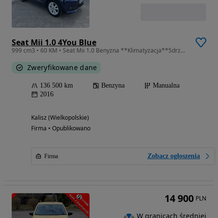
Seat Mii 1.0 4You Blue
999 cm3 • 60 KM • Seat Mii 1.0 Benyzna **Klimatyzacja**5drzwi**Zarejestrowany
Zweryfikowane dane
136 500 km
Benzyna
Manualna
2016
Kalisz (Wielkopolskie)
Firma • Opublikowano
Zobacz ogłoszenia
Firma
14 900
PLN
W granicach średniej