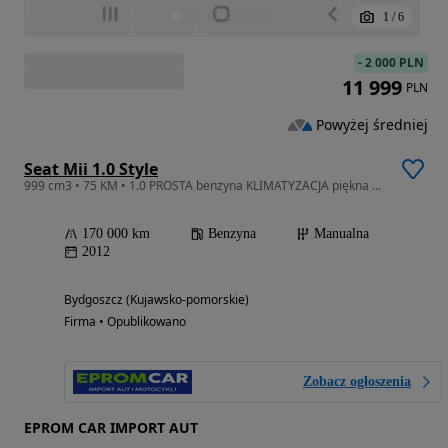
1
/
6
-
2 000 PLN
11 999
PLN
Powyżej średniej
Seat Mii 1.0 Style
999 cm3 • 75 KM • 1.0 PROSTA benzyna KLIMATYZACJA piękna czarna PEREŁKA
170 000 km
Benzyna
Manualna
2012
Bydgoszcz (Kujawsko-pomorskie)
Firma • Opublikowano
Zobacz ogłoszenia
EPROM CAR IMPORT AUT