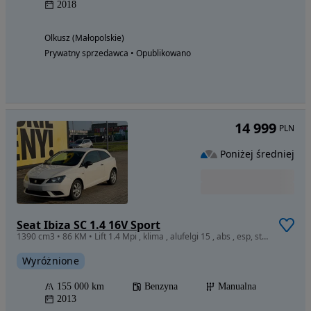
2018
Olkusz (Małopolskie)
Prywatny sprzedawca • Opublikowano
14 999
PLN
Poniżej średniej
Seat Ibiza SC 1.4 16V Sport
1390 cm3 • 86 KM • Lift 1.4 Mpi , klima , alufelgi 15 , abs , esp, stan bdb
Wyróżnione
155 000 km
Benzyna
Manualna
2013