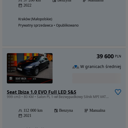
57 200 km
Benzyna
Manualna
2022
Kraków (Małopolskie)
Prywatny sprzedawca • Opublikowano
39 600
PLN
W granicach średniej
Seat Ibiza 1.0 EVO Full LED S&S
999 cm3 • 80 KM • Salon PL 1-wł Bezwypadkowy Silnik MPI VAT23%
112 000 km
Benzyna
Manualna
2021