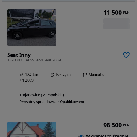
11 500
PLN
Seat Inny
1390 KM • Auto Leon Seat 2009
184 km
Benzyna
Manualna
2009
Trojanowice (Małopolskie)
Prywatny sprzedawca • Opublikowano
98 500
PLN
W granicach średniej