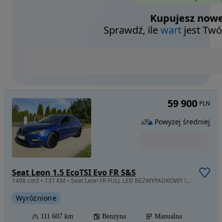
Kupujesz nowe
Sprawdź, ile
wart
jest Twó
59 900
PLN
Powyżej średniej
Seat Leon 1.5 EcoTSI Evo FR S&S
1498 cm3 • 131 KM • Seat Leon FR FULL LED BEZWYPADKOWY ! Oryginalny lakier !Niski przebieg
Wyróżnione
111 607 km
Benzyna
Manualna