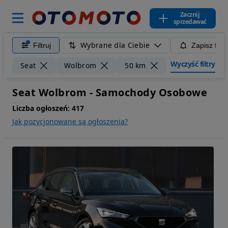
Zacznij
sprzedawać
Wybrane dla Ciebie
Filtruj
Zapisz filt
Wyczyść filtry
Seat
Wolbrom
50 km
Seat Wolbrom - Samochody Osobowe
Liczba ogłoszeń:
417
Jak pozycjonowane są ogłoszenia?