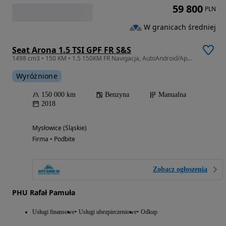
59 800
PLN
W granicach średniej
Seat Arona 1.5 TSI GPF FR S&S
1498 cm3 • 150 KM • 1.5 150KM FR Navigacja, AutoAndroid/AppleCar, Ambiente,CzujnikiParkow.
Wyróżnione
150 000 km
Benzyna
Manualna
2018
Mysłowice (Śląskie)
Firma • Podbite
Zobacz ogłoszenia
PHU Rafał Pamuła
Usługi finansowe
Usługi ubezpieczeniowe
Odkup