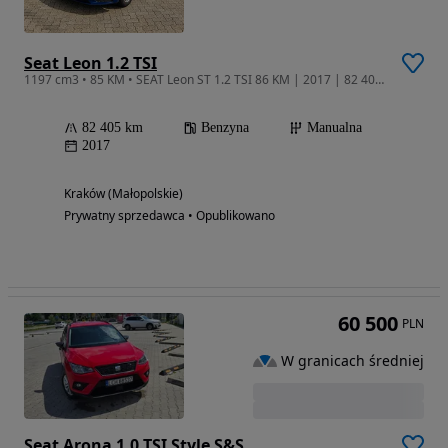
Seat Leon 1.2 TSI
1197 cm3 • 85 KM • SEAT Leon ST 1.2 TSI 86 KM | 2017 | 82 405 km | Bezwypadkowy | Manual
82 405 km
Benzyna
Manualna
2017
Kraków (Małopolskie)
Prywatny sprzedawca • Opublikowano
60 500
PLN
W granicach średniej
Seat Arona 1.0 TSI Style S&S