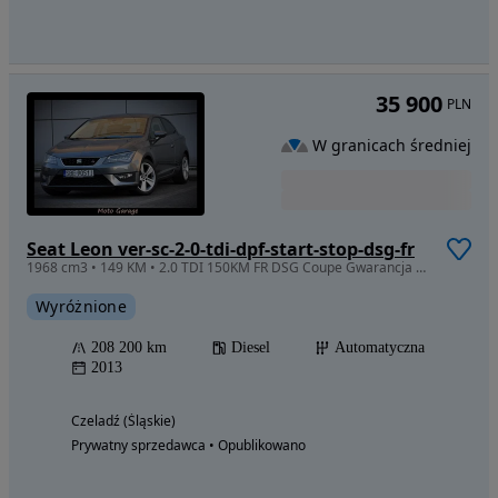
35 900
PLN
W granicach średniej
Seat Leon ver-sc-2-0-tdi-dpf-start-stop-dsg-fr
1968 cm3 • 149 KM • 2.0 TDI 150KM FR DSG Coupe Gwarancja Przebiegu Serwis Led Matrix Navi
Wyróżnione
208 200 km
Diesel
Automatyczna
2013
Czeladź (Śląskie)
Prywatny sprzedawca • Opublikowano