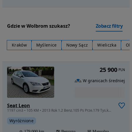
Gdzie w Wolbrom szukasz?
Zobacz filtry
Kraków
Myślenice
Nowy Sącz
Wieliczka
Ol
25 900
PLN
W granicach średniej
Seat Leon
1197 cm3 • 105 KM • 2013 Rok 1.2 Benz.105 Ps Prze.179 Tys.km 100% Bezwypadek Igiełka
Wyróżnione
179 000 km
Benzyna
Manualna