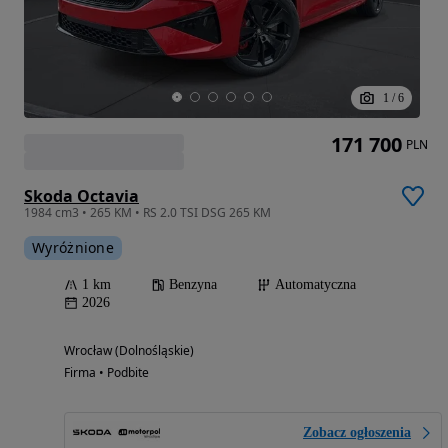
1
/
6
171 700
PLN
Skoda Octavia
1984 cm3 • 265 KM • RS 2.0 TSI DSG 265 KM
Wyróżnione
1 km
Benzyna
Automatyczna
2026
Wrocław (Dolnośląskie)
Firma • Podbite
Zobacz ogłoszenia