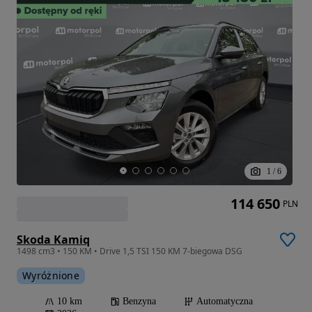
1
/
6
114 650
PLN
Skoda Kamiq
1498 cm3 • 150 KM • Drive 1,5 TSI 150 KM 7-biegowa DSG
Wyróżnione
10 km
Benzyna
Automatyczna