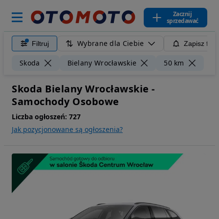
Zacznij
sprzedawać
Wybrane dla Ciebie
Filtruj
Zapisz filt
Wyc
Skoda
Bielany Wrocławskie
50 km
Skoda Bielany Wrocławskie -
Samochody Osobowe
Liczba ogłoszeń:
727
Jak pozycjonowane są ogłoszenia?