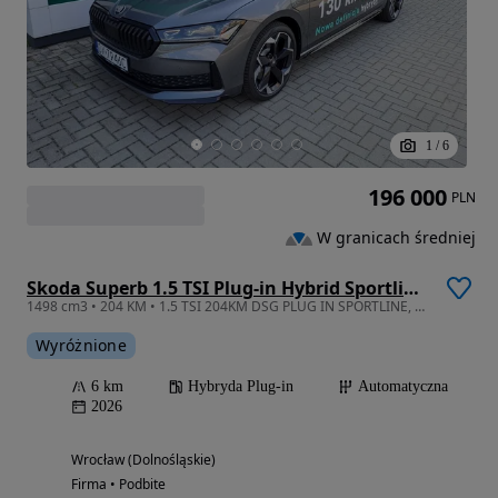
1
/
6
196 000
PLN
W granicach średniej
Skoda Superb 1.5 TSI Plug-in Hybrid Sportline DSG
1498 cm3 • 204 KM • 1.5 TSI 204KM DSG PLUG IN SPORTLINE, dostępny od ręki
Wyróżnione
6 km
Hybryda Plug-in
Automatyczna
2026
Wrocław (Dolnośląskie)
Firma • Podbite