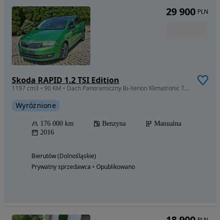
29 900
PLN
Skoda RAPID 1.2 TSI Edition
1197 cm3 • 90 KM • Dach Panoramiczny Bi-Xenon Klimatronic Tempomat Grz-Fotele Alu17 serwi
Wyróżnione
176 000 km
Benzyna
Manualna
2016
Bierutów (Dolnośląskie)
Prywatny sprzedawca • Opublikowano
18 900
PLN