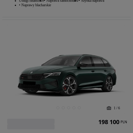
Usługi finansowe
Naprawa samochodów
Szybka naprawa
Naprawy blacharskie
1
/
6
198 100
PLN