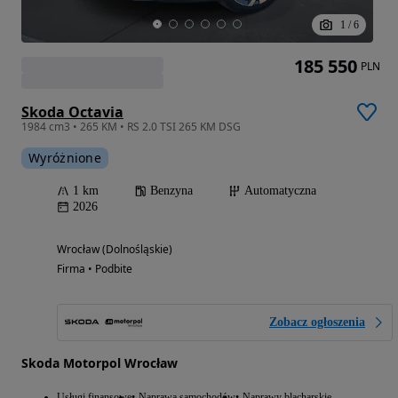
1
/
6
185 550
PLN
Skoda Octavia
1984 cm3 • 265 KM • RS 2.0 TSI 265 KM DSG
Wyróżnione
1 km
Benzyna
Automatyczna
2026
Wrocław (Dolnośląskie)
Firma • Podbite
Zobacz ogłoszenia
Skoda Motorpol Wrocław
Usługi finansowe
Naprawa samochodów
Naprawy blacharskie