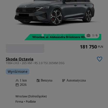
1
/
6
181 750
PLN
Skoda Octavia
1984 cm3 • 265 KM • RS 2.0 TSI 265KM DSG
Wyróżnione
1 km
Benzyna
Automatyczna
2026
Wrocław (Dolnośląskie)
Firma • Podbite