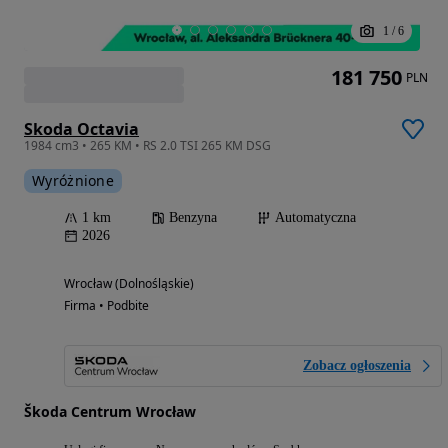
1
/
6
181 750
PLN
Skoda Octavia
1984 cm3 • 265 KM • RS 2.0 TSI 265 KM DSG
Wyróżnione
1 km
Benzyna
Automatyczna
2026
Wrocław (Dolnośląskie)
Firma • Podbite
Zobacz ogłoszenia
Škoda Centrum Wrocław