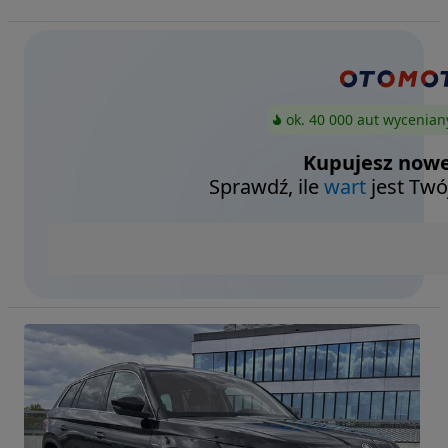
ok. 40 000 aut wycenian
Kupujesz nowe
Sprawdź, ile
wart
jest Twó