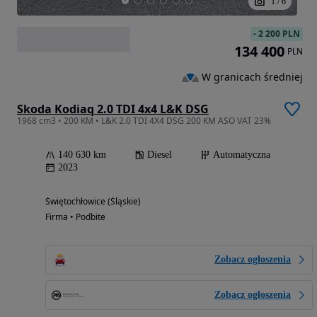
1
/
6
-
2 200 PLN
134 400
PLN
W granicach średniej
Skoda Kodiaq 2.0 TDI 4x4 L&K DSG
1968 cm3 • 200 KM • L&K 2.0 TDI 4X4 DSG 200 KM ASO VAT 23%
140 630 km
Diesel
Automatyczna
2023
Świętochłowice (Śląskie)
Firma • Podbite
Zobacz ogłoszenia
Zobacz ogłoszenia