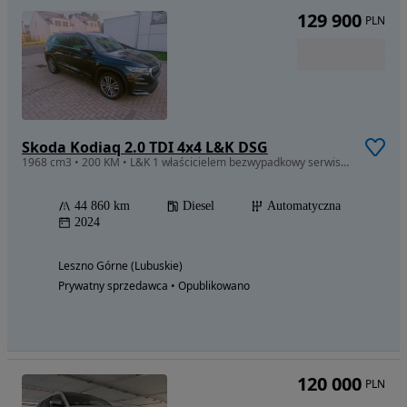
129 900
PLN
Skoda Kodiaq 2.0 TDI 4x4 L&K DSG
1968 cm3 • 200 KM • L&K 1 właścicielem bezwypadkowy serwis skoda
44 860 km
Diesel
Automatyczna
2024
Leszno Górne (Lubuskie)
Prywatny sprzedawca • Opublikowano
120 000
PLN