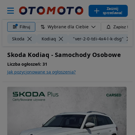
Zacznij
sprzedawać
Wybrane dla Ciebie
Filtruj
Zapisz filt
Skoda
Kodiaq
"ver-2-0-tdi-4x4-l-k-dsg"
Skoda Kodiaq - Samochody Osobowe
Liczba ogłoszeń:
31
Jak pozycjonowane są ogłoszenia?