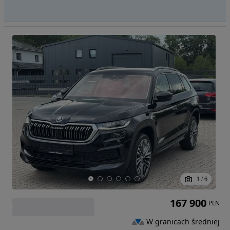
1
/
6
167 900
PLN
W granicach średniej