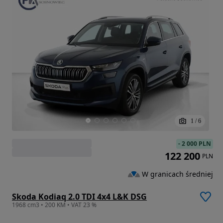
1
/
6
-
2 000 PLN
122 200
PLN
W granicach średniej
Skoda Kodiaq 2.0 TDI 4x4 L&K DSG
1968 cm3 • 200 KM • VAT 23 %