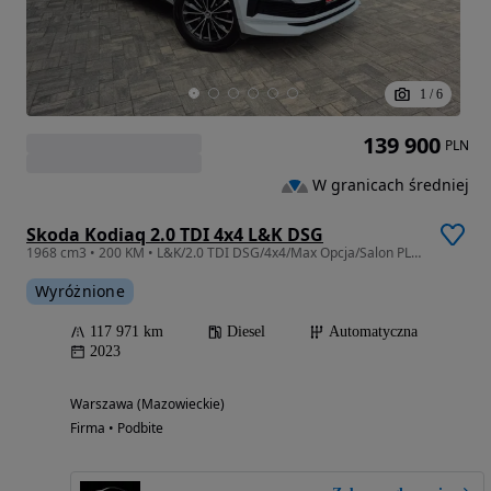
1
/
6
139 900
PLN
W granicach średniej
Skoda Kodiaq 2.0 TDI 4x4 L&K DSG
1968 cm3 • 200 KM • L&K/2.0 TDI DSG/4x4/Max Opcja/Salon PL/Serwis/Bezwypadek/Faktura 23%
Wyróżnione
117 971 km
Diesel
Automatyczna
2023
Warszawa (Mazowieckie)
Firma • Podbite