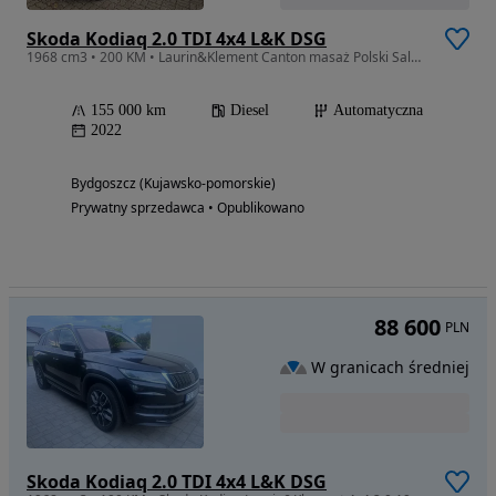
Skoda Kodiaq 2.0 TDI 4x4 L&K DSG
1968 cm3 • 200 KM • Laurin&Klement Canton masaż Polski Salon serwis ASO Faktura Vat 23%
155 000 km
Diesel
Automatyczna
2022
Bydgoszcz (Kujawsko-pomorskie)
Prywatny sprzedawca • Opublikowano
88 600
PLN
W granicach średniej
Skoda Kodiaq 2.0 TDI 4x4 L&K DSG