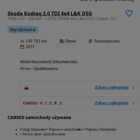
Skoda Kodiaq 2.0 TDI 4x4 L&K DSG
1968 cm3 • 200 KM • 2.0TDI 200KM 4X4 L&K DSG l Canton, DCC, Full LED, Kamera 360°, VAT23%
Wyróżnione
130 703 km
Diesel
Automatyczna
2023
Mińsk Mazowiecki (Mazowieckie)
Firma • Opublikowano
Zobacz ogłoszenia
Zobacz ogłoszenia
CARSED samochody używane
Usługi finansowe
Naprawa samochodów
Naprawy blacharskie
Serwis opon / przechowalnia