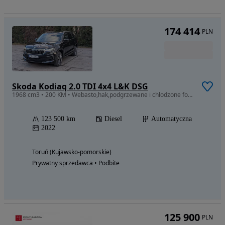
174 414
PLN
Skoda Kodiaq 2.0 TDI 4x4 L&K DSG
1968 cm3 • 200 KM • Webasto,hak,podgrzewane i chłodzone fotele, masaż, 230V, VAT 23
123 500 km
Diesel
Automatyczna
2022
Toruń (Kujawsko-pomorskie)
Prywatny sprzedawca • Podbite
125 900
PLN