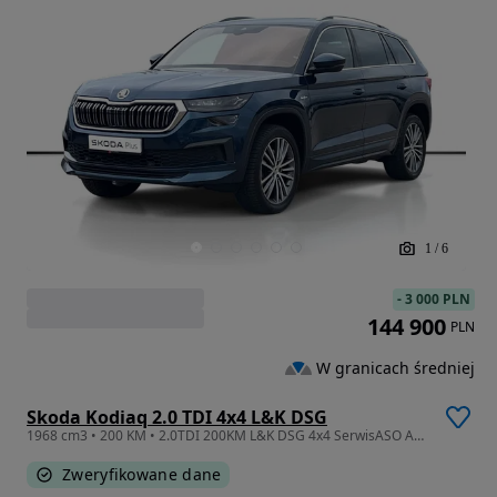
1
/
6
-
3 000 PLN
144 900
PLN
W granicach średniej
Skoda Kodiaq 2.0 TDI 4x4 L&K DSG
1968 cm3 • 200 KM • 2.0TDI 200KM L&K DSG 4x4 SerwisASO Acc Matrix Kessy Hak Panorama FV23
Zweryfikowane dane