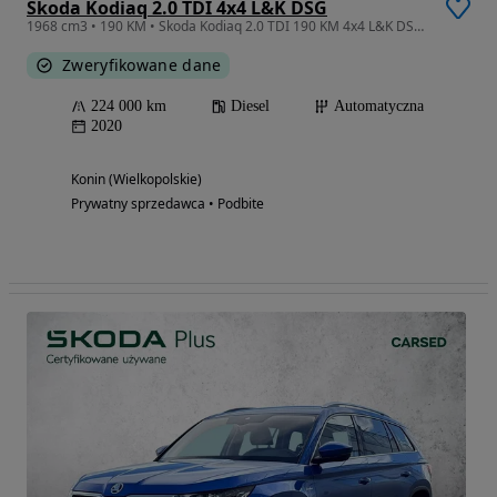
Skoda Kodiaq 2.0 TDI 4x4 L&K DSG
1968 cm3 • 190 KM • Skoda Kodiaq 2.0 TDI 190 KM 4x4 L&K DSG | Automat | LED | FV 23%
Zweryfikowane dane
224 000 km
Diesel
Automatyczna
2020
Konin (Wielkopolskie)
Prywatny sprzedawca • Podbite