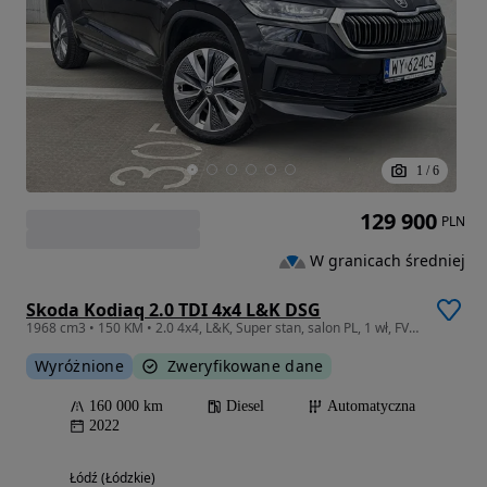
1
/
6
129 900
PLN
W granicach średniej
Skoda Kodiaq 2.0 TDI 4x4 L&K DSG
1968 cm3 • 150 KM • 2.0 4x4, L&K, Super stan, salon PL, 1 wł, FV 23% WY624CS
Wyróżnione
Zweryfikowane dane
160 000 km
Diesel
Automatyczna
2022
Łódź (Łódzkie)