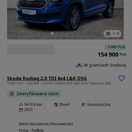
1
/
6
-
3 000 PLN
154 900
PLN
W granicach średniej
Skoda Kodiaq 2.0 TDI 4x4 L&K DSG
1968 cm3 • 200 KM • 2.0TDI 200KM 4X4 L&K DSG l Kamera 360°, Webasto, Wentylacja, VAT23% l
Zweryfikowane dane
94 814 km
Diesel
Automatyczna
2023
Mińsk Mazowiecki (Mazowieckie)
Firma • Podbite