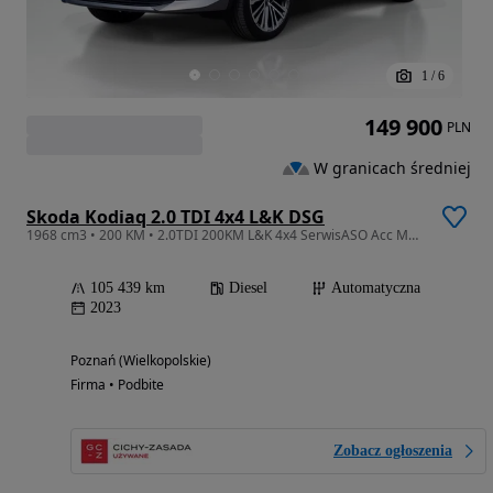
1
/
6
149 900
PLN
W granicach średniej
Skoda Kodiaq 2.0 TDI 4x4 L&K DSG
1968 cm3 • 200 KM • 2.0TDI 200KM L&K 4x4 SerwisASO Acc Matrix Dcc Kessy Hak Panorama FV23
105 439 km
Diesel
Automatyczna
2023
Poznań (Wielkopolskie)
Firma • Podbite
Zobacz ogłoszenia