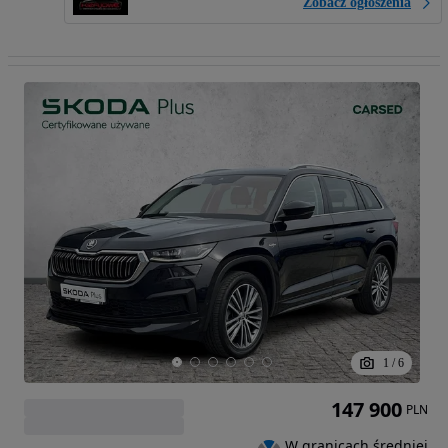
Zobacz ogłoszenia
1
/
6
147 900
PLN
W granicach średniej