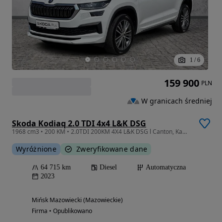
1
/
6
159 900
PLN
W granicach średniej
Skoda Kodiaq 2.0 TDI 4x4 L&K DSG
1968 cm3 • 200 KM • 2.0TDI 200KM 4X4 L&K DSG l Canton, Kamey 360°, Grzana Szyba, VAT23% l
Wyróżnione
Zweryfikowane dane
64 715 km
Diesel
Automatyczna
2023
Mińsk Mazowiecki (Mazowieckie)
Firma • Opublikowano