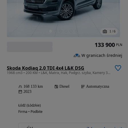
1
/
6
133 900
PLN
W granicach średniej
Skoda Kodiaq 2.0 TDI 4x4 L&K DSG
1968 cm3 • 200 KM • L&K, Matrix, Hak, Podgrz. szyba, Kamery 360, CANTON, FV23%
168 133 km
Diesel
Automatyczna
2023
Łódź (Łódzkie)
Firma • Podbite