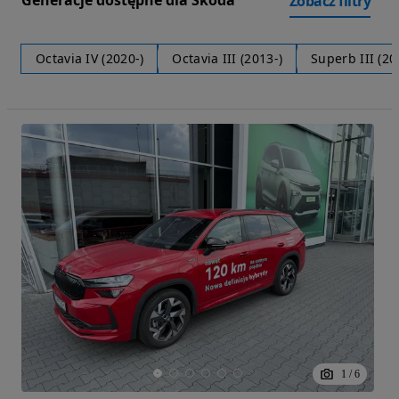
Generacje dostępne dla Skoda
Zobacz filtry
Octavia IV (2020-)
Octavia III (2013-)
Superb III (20
1
/
6