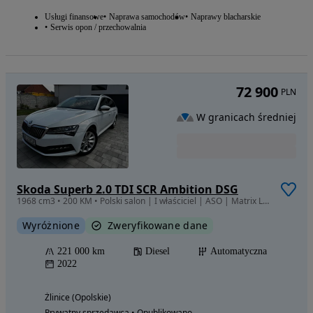
Usługi finansowe
Naprawa samochodów
Naprawy blacharskie
Serwis opon / przechowalnia
72 900
PLN
W granicach średniej
Skoda Superb 2.0 TDI SCR Ambition DSG
1968 cm3 • 200 KM • Polski salon | I właściciel | ASO | Matrix LED | Virtual Cockpit
Wyróżnione
Zweryfikowane dane
221 000 km
Diesel
Automatyczna
2022
Źlinice (Opolskie)
Prywatny sprzedawca • Opublikowano