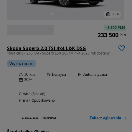
1
/
6
-
8 500 PLN
233 500
PLN
Skoda Superb 2.0 TSI 4x4 L&K DSG
1984 cm3 • 265 KM • Superb L&K 265KM 4x4 2026 rok dostęny od ręki
Wyróżnione
10 km
Benzyna
Automatyczna
2026
Gliwice (Śląskie)
Firma • Opublikowano
Zobacz ogłoszenia
Škoda Lellek Gliwice