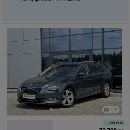
1
/
6
-
1 200 PLN