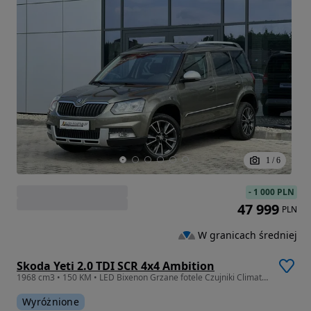
1
/
6
-
1 000 PLN
47 999
PLN
W granicach średniej
Skoda Yeti 2.0 TDI SCR 4x4 Ambition
1968 cm3 • 150 KM • LED Bixenon Grzane fotele Czujniki Climatronic Tempomat Navi GWARANCJA
Wyróżnione