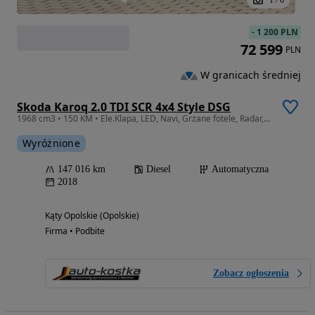
-
1 200 PLN
72 599
PLN
W granicach średniej
Skoda Karoq 2.0 TDI SCR 4x4 Style DSG
1968 cm3 • 150 KM • Ele.Klapa, LED, Navi, Grzane fotele, Radar, ALU Climatronic, GWARANCJA
Wyróżnione
147 016 km
Diesel
Automatyczna
2018
Kąty Opolskie (Opolskie)
Firma • Podbite
Zobacz ogłoszenia