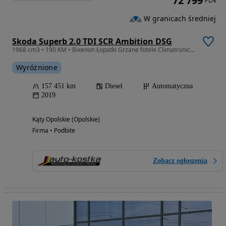
72 799
PLN
W granicach średniej
Skoda Superb 2.0 TDI SCR Ambition DSG
1968 cm3 • 190 KM • Bixenon Łopatki Grzane fotele Climatronic KeyLess Serwis GWARANCJA
Wyróżnione
157 451 km
Diesel
Automatyczna
2019
Kąty Opolskie (Opolskie)
Firma • Podbite
Zobacz ogłoszenia