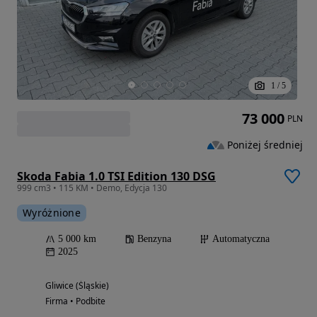
1
/
5
73 000
PLN
Poniżej średniej
Skoda Fabia 1.0 TSI Edition 130 DSG
999 cm3 • 115 KM • Demo, Edycja 130
Wyróżnione
5 000 km
Benzyna
Automatyczna
2025
Gliwice (Śląskie)
Firma • Podbite