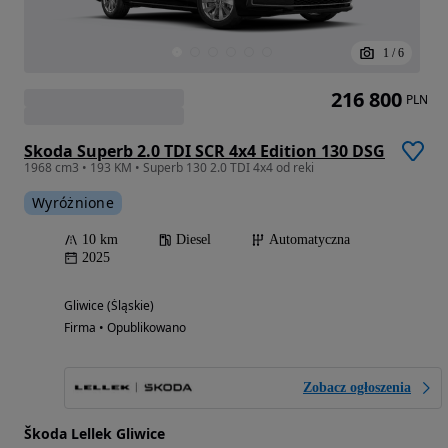
1
/
6
216 800
PLN
Skoda Superb 2.0 TDI SCR 4x4 Edition 130 DSG
1968 cm3 • 193 KM • Superb 130 2.0 TDI 4x4 od reki
Wyróżnione
10 km
Diesel
Automatyczna
2025
Gliwice (Śląskie)
Firma • Opublikowano
Zobacz ogłoszenia
Škoda Lellek Gliwice