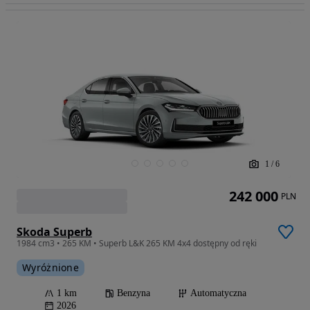
1
/
6
242 000
PLN
Skoda Superb
1984 cm3 • 265 KM • Superb L&K 265 KM 4x4 dostępny od ręki
Wyróżnione
1 km
Benzyna
Automatyczna
2026