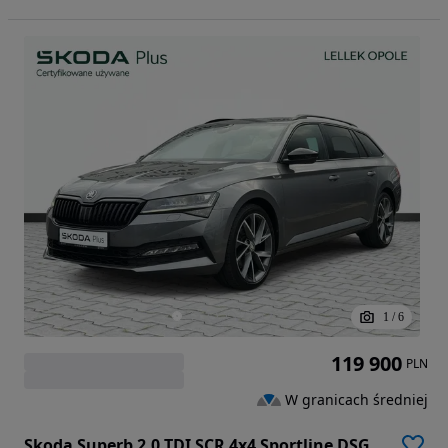
1
/
6
119 900
PLN
W granicach średniej
Skoda Superb 2.0 TDI SCR 4x4 Sportline DSG