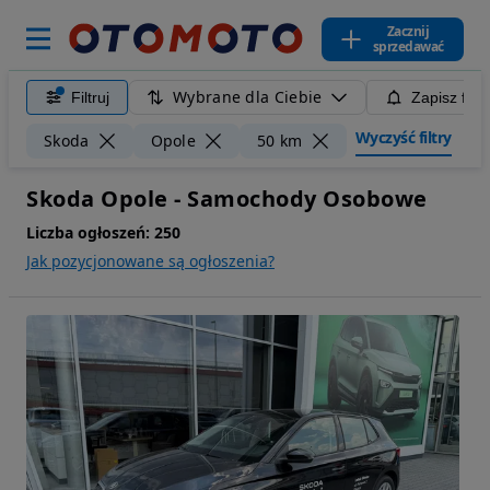
Zacznij
sprzedawać
Wybrane dla Ciebie
Filtruj
Zapisz filt
Wyczyść filtry
Skoda
Opole
50 km
Skoda Opole - Samochody Osobowe
Liczba ogłoszeń:
250
Jak pozycjonowane są ogłoszenia?