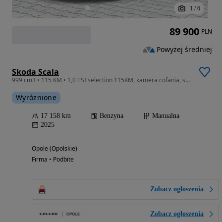
1
/
6
89 900
PLN
Powyżej średniej
Skoda Scala
999 cm3 • 115 KM • 1,0 TSI selection 115KM, kamera cofania, salon Polska, serwis ASO
Wyróżnione
17 158 km
Benzyna
Manualna
2025
Opole (Opolskie)
Firma • Podbite
Zobacz ogłoszenia
Zobacz ogłoszenia