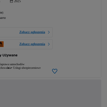
a
2025
ie)
wano
Zobacz ogłoszenia
Zobacz ogłoszenia
y Używane
aprawa samochodów
echowalnia
Usługi ubezpieczeniowe