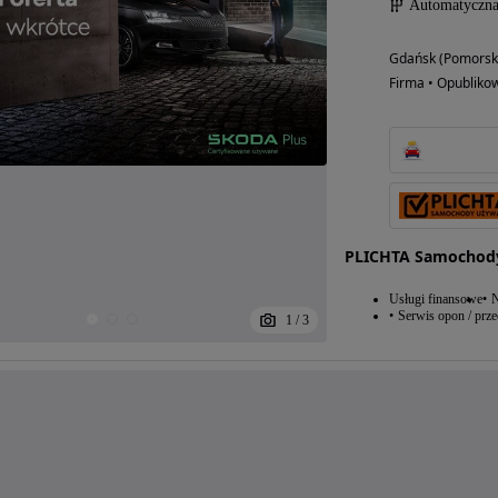
Automatyczn
Gdańsk (Pomorsk
Firma • Opubliko
PLICHTA Samochod
Usługi finansowe
N
Serwis opon / prz
1
/
3