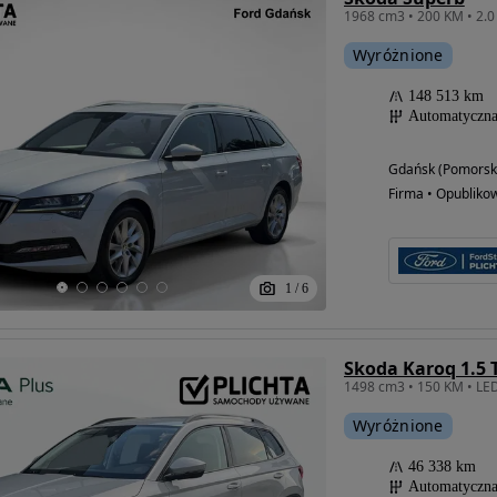
Wyróżnione
148 513 km
Automatyczn
Gdańsk (Pomorsk
Firma • Opubliko
1
/
6
Skoda Karoq 1.5 
Wyróżnione
46 338 km
Automatyczn