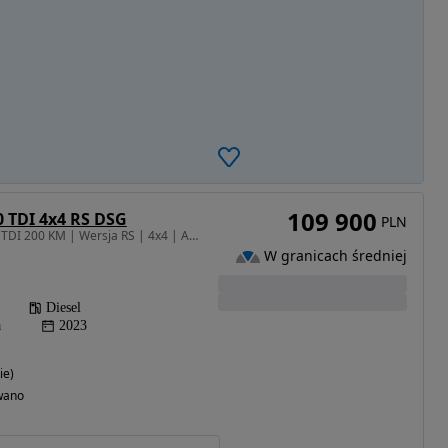
109 900
0 TDI 4x4 RS DSG
PLN
1968 cm3 • 200 KM • 2.0 TDI 200 KM | Wersja RS | 4x4 | Automat DSG | Serwis ASO | Gwar
W granicach średniej
Diesel
a
2023
ie)
wano