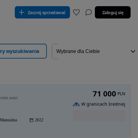
Zacznij sprzedawać
Zaloguj się
ltry wyszukiwania
71 000
PLN
ckie auto!
W granicach średniej
Manualna
2022