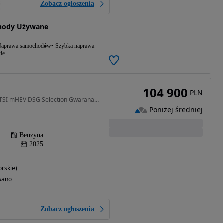
Zobacz ogłoszenia
chody Używane
aprawa samochodów
Szybka naprawa
ie
104 900
PLN
1498 cm3 • 150 KM • 1.5TSI mHEV DSG Selection Gwaranacja do 2028-03-20 LUB 60 TYS KM FV 23
Poniżej średniej
Benzyna
a
2025
rskie)
wano
Zobacz ogłoszenia