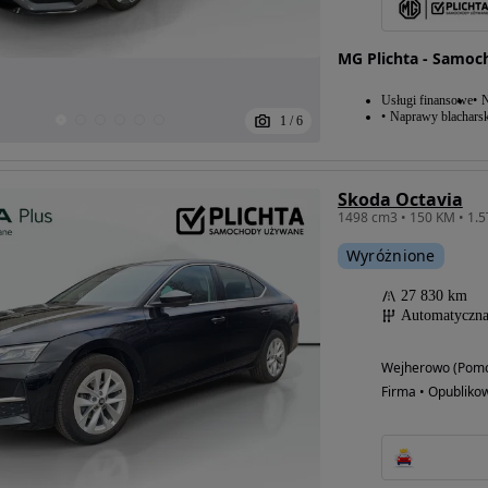
MG Plichta - Samo
Usługi finansowe
N
Naprawy blacharsk
1
/
6
Skoda Octavia
Wyróżnione
27 830 km
Automatyczn
Wejherowo (Pomo
Firma • Opubliko