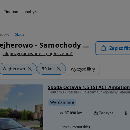
Finanse i zasoby
chody
Finansowanie
Leasing
dy
Narzędzie do wyceny samochodu
tryczne
Raport z inspekcji
obowe
Skoda
m
Raport historii pojazdu
Skoda Wejherowo - Samochody Osobowe
Otomoto News
Zapisz fi
wane
Jak pozycjonowane są ogłoszenia?
Wejherowo
50 km
Wyczyść filtry
Skoda Octavia 1.5 TSI ACT Ambition
1498 cm3 • 150 KM • Polecam funkcjonalny i elegan
Wyróżnione
87 090 km
Benzyna
Rumia (Pomorskie)