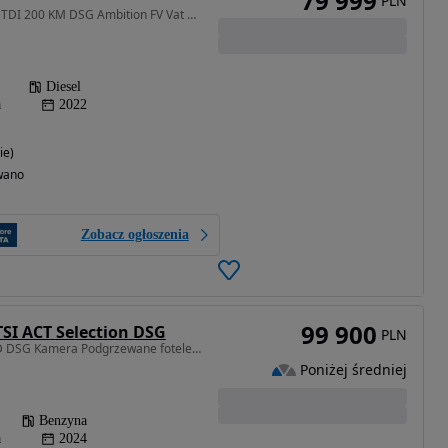
79 999
PLN
1968 cm3 • 200 KM • 2.0 TDI 200 KM DSG Ambition FV Vat 23%
Diesel
a
2022
ie)
wano
Zobacz ogłoszenia
99 900
TSI ACT Selection DSG
PLN
1498 cm3 • 150 KM • LED DSG Kamera Podgrzewane fotele/kierownica Smarlink Czujniki FV23%
Poniżej średniej
Benzyna
a
2024