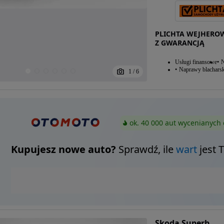
PLICHTA WEJHERO
Z GWARANCJĄ
Usługi finansowe
N
Naprawy blacharsk
1
/
6
ok. 40 000 aut wycenianych 
Kupujesz nowe auto?
Sprawdź, ile
wart
jest 
Skoda Superb