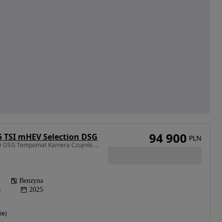
94 900
5 TSI mHEV Selection DSG
PLN
1498 cm3 • 150 KM • LED DSG Tempomat Kamera Czujniki cofania Smartlink Podgrz. foteleFV23%
Benzyna
a
2025
ie)