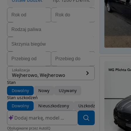
Ustaw budżet
np. 1200 PLN/mc
Lokalizacja
Wejherowo, Wejherowo
Stan
Dowolny
Nowy
Używany
Stan uszkodzeń
Dowolny
Nieuszkodzony
Uszkodzony
Obsługiwane przez AutoIQ