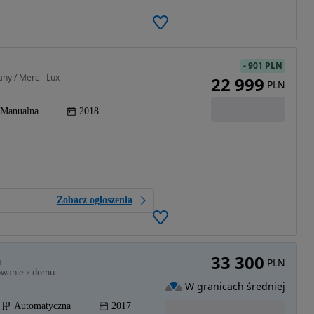
-
901 PLN
ny / Merc - Lux
22 999
PLN
Manualna
2018
Zobacz ogłoszenia
33 300
n
PLN
owanie z domu
W granicach średniej
Automatyczna
2017