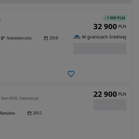
n
-
1 000 PLN
32 900
PLN
W granicach średniej
Automatyczna
2018
22 900
PLN
 Stan BDB, Gwarancja!
anualna
2015