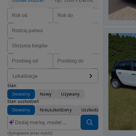
Ustaw budżet
np. 1200 PLN/mc
Lokalizacja
Stan
Dowolny
Nowy
Używany
Stan uszkodzeń
Dowolny
Nieuszkodzony
Uszkodzony
Obsługiwane przez AutoIQ