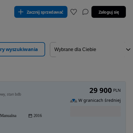
Zacznij sprzedawać
Zaloguj się
ltry wyszukiwania
29 900
PLN
owy, stan bdb
W granicach średniej
Manualna
2016