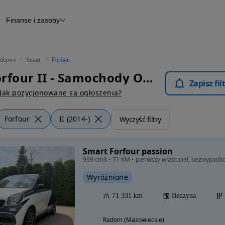
Finanse i zasoby
chody
Finansowanie
Leasing
dy
Narzędzie do wyceny samochodu
tryczne
Raport z inspekcji
obowe
Smart
Forfour
m
Raport historii pojazdu
Smart Forfour II - Samochody Osobowe
Otomoto News
Zapisz fi
wane
Jak pozycjonowane są ogłoszenia?
Forfour
II (2014-)
Wyczyść filtry
Smart Forfour passion
999 cm3 • 71 KM • pierwszy właściciel, bezwypadk
Wyróżnione
71 331 km
Benzyna
Radom (Mazowieckie)