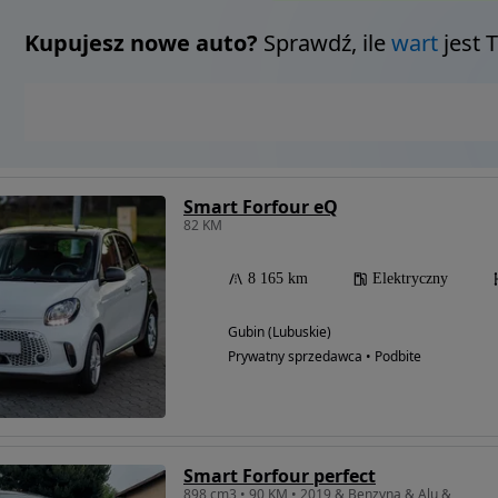
Kupujesz nowe auto?
Sprawdź, ile
wart
jest 
Smart Forfour eQ
82 KM
8 165 km
Elektryczny
Gubin (Lubuskie)
Prywatny sprzedawca • Podbite
Smart Forfour perfect
898 cm3 • 90 KM • 2019 & Benzyna & Alu &