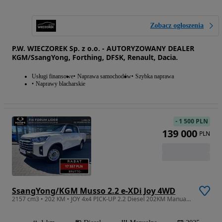
Zobacz ogłoszenia
P.W. WIECZOREK Sp. z o.o. - AUTORYZOWANY DEALER
KGM/SsangYong, Forthing, DFSK, Renault, Dacia.
Usługi finansowe
Naprawa samochodów
Szybka naprawa
Naprawy blacharskie
-
1 500 PLN
139 000
PLN
SsangYong/KGM Musso 2.2 e-XDi Joy 4WD
2157 cm3 • 202 KM • JOY 4x4 PICK-UP 2.2 Diesel 202KM Manual Nowy WYPRZEDAŻ -23%