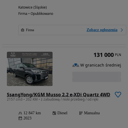
Katowice (Śląskie)
Firma • Opublikowano
Zobacz ogłoszenia
Firma
131 000
PLN
W granicach średniej
SsangYong/KGM Musso 2.2 e-XDi Quartz 4WD
2157 cm3 • 202 KM • z zabudową / niski przebieg / od ręki
12 847 km
Diesel
Manualna
2023