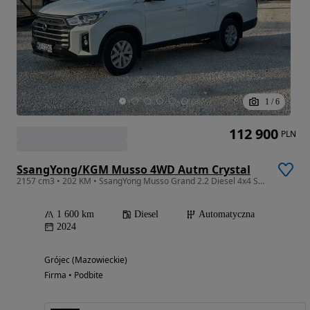
1
/
6
112 900
PLN
SsangYong/KGM Musso 4WD Autm Crystal
2157 cm3 • 202 KM • SsangYong Musso Grand 2.2 Diesel 4x4 STYLE | Automat F-VAT 23%
1 600 km
Diesel
Automatyczna
2024
Grójec (Mazowieckie)
Firma • Podbite