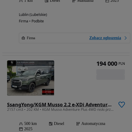
1 km
Diesel
Manualna
2025
Lublin (Lubelskie)
Firma • Podbite
Zobacz ogłoszenia
Firma
194 000
PLN
SsangYong/KGM Musso 2.2 e-XDi Adventure Plus 4WD
2157 cm3 • 202 KM • KGM Musso Adventure Plus 4WD niski przebieg
500 km
Diesel
Automatyczna
2025