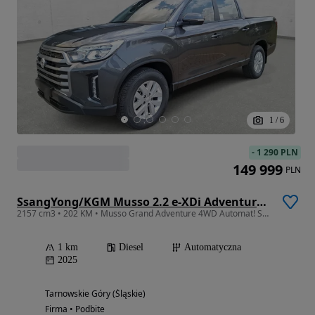
1
/
6
-
1 290 PLN
149 999
PLN
SsangYong/KGM Musso 2.2 e-XDi Adventure 4WD
2157 cm3 • 202 KM • Musso Grand Adventure 4WD Automat! SUPER CENA!!!
1 km
Diesel
Automatyczna
2025
Tarnowskie Góry (Śląskie)
Firma • Podbite