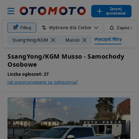
Zacznij
sprzedawać
Wybrane dla Ciebie
Filtruj
Zapisz filt
Wyczyść filtry
SsangYong/KGM
Musso
SsangYong/KGM Musso - Samochody
Osobowe
Liczba ogłoszeń:
27
Jak pozycjonowane są ogłoszenia?