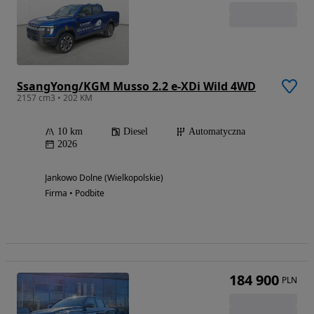
SsangYong/KGM Musso 2.2 e-XDi Wild 4WD
2157 cm3 • 202 KM
10 km
Diesel
Automatyczna
2026
Jankowo Dolne (Wielkopolskie)
Firma • Podbite
184 900
PLN