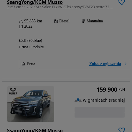
SsangYong/KGM Musso
2157 cm3 • 202 KM • Salon PL/1Wł/Ciężarowy/FVAT23 netto:72.276/Grand/4X4/Manual/Hak(2,6T)
95 855 km
Diesel
Manualna
2022
Łódź (Łódzkie)
Firma • Podbite
Zobacz ogłoszenia
Firma
159 900
PLN
W granicach średniej
SsangYong/KGM Musso