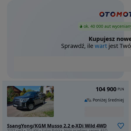
ok. 40 000 aut wycenian
Kupujesz nowe
Sprawdź, ile
wart
jest Twó
104 900
PLN
Poniżej średniej
SsangYong/KGM Musso 2.2 e-XDi Wild 4WD
2157 cm3 • 202 KM • Salon Polska, Niski przebieg, serwis ASO,