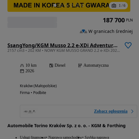
1
/
6
187 700
PLN
W granicach średniej
SsangYong/KGM Musso 2.2 e-XDi Adventure 4WD
2157 cm3 • 202 KM • NOWY KGM MUSSO GRAND 2.2 e-XDi 202KM AT AWD ADVENTURE | Made in Korea!
10 km
Diesel
Automatyczna
2026
Kraków (Małopolskie)
Firma • Podbite
Zobacz ogłoszenia
Automobile Torino Kraków Sp. z o. o. - KGM & Forthing
Usługi finansowe
Naprawa samochodów
Szybka naprawa