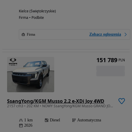
Kielce (Świętokrzyskie)
Firma • Podbite
Zobacz ogłoszenia
Firma
151 789
PLN
SsangYong/KGM Musso 2.2 e-XDi Joy 4WD
2157 cm3 • 202 KM • NOWY SsangYong/KGM Musso GRAND JOY 2026
1 km
Diesel
Automatyczna
2026