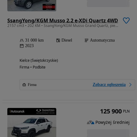
SsangYong/KGM Musso 2.2 e-XDi Quartz 4WD
2157 cm3 • 202 KM • SsangYong/KGM Musso Grand Quartz, pierwszy właściciel, mały przebieg!
31 000 km
Diesel
Automatyczna
2023
Kielce (Świętokrzyskie)
Firma • Podbite
Zobacz ogłoszenia
Firma
125 900
PLN
Powyżej średniej