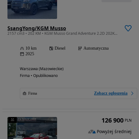
SsangYong/KGM Musso
2157 cm3 • 202 KM • KGM Musso Grand Adventure 2.2D 202KM 4x4 blokada mostu
10 km
Diesel
Automatyczna
2025
Warszawa (Mazowieckie)
Firma • Opublikowano
Zobacz ogłoszenia
Firma
126 900
PLN
Powyżej średniej