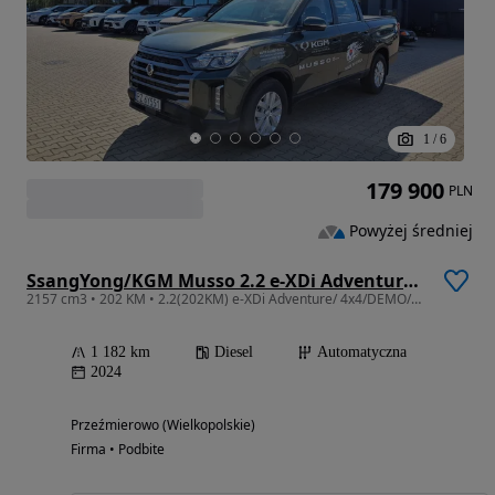
1
/
6
179 900
PLN
Powyżej średniej
SsangYong/KGM Musso 2.2 e-XDi Adventure 4WD
2157 cm3 • 202 KM • 2.2(202KM) e-XDi Adventure/ 4x4/DEMO/GWARANCJA+ Roleta
1 182 km
Diesel
Automatyczna
2024
Przeźmierowo (Wielkopolskie)
Firma • Podbite