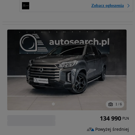
Zobacz ogłoszenia
1
/
6
134 990
PLN
Powyżej średniej