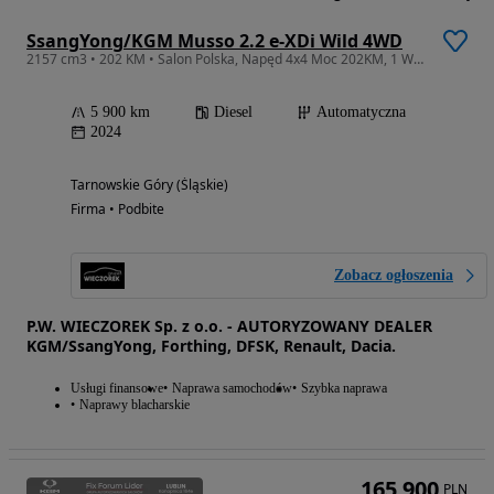
SsangYong/KGM Musso 2.2 e-XDi Wild 4WD
2157 cm3 • 202 KM • Salon Polska, Napęd 4x4 Moc 202KM, 1 Właściciel, FV VAT ! ! !
5 900 km
Diesel
Automatyczna
2024
Tarnowskie Góry (Śląskie)
Firma • Podbite
Zobacz ogłoszenia
P.W. WIECZOREK Sp. z o.o. - AUTORYZOWANY DEALER
KGM/SsangYong, Forthing, DFSK, Renault, Dacia.
Usługi finansowe
Naprawa samochodów
Szybka naprawa
Naprawy blacharskie
165 900
PLN