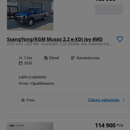
SsangYong/KGM Musso 2.2 e-XDi Joy 4WD
2157 cm3 • 202 KM • Grand JOY, 2.2D 202KM, 4x4, Automat 6 biegów, NOWY MODEL 2026
5 km
Diesel
Automatyczna
2026
Lublin (Lubelskie)
Firma • Opublikowano
Zobacz ogłoszenia
Firma
114 900
PLN