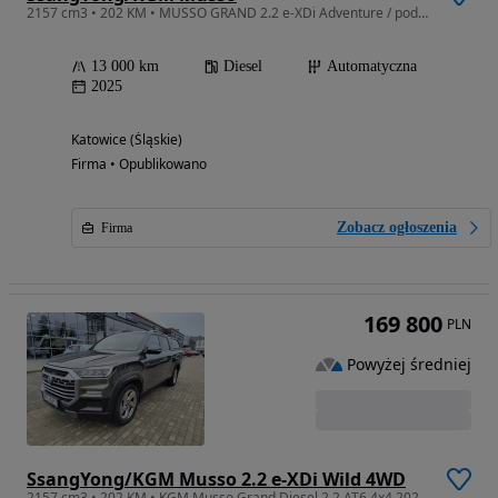
2157 cm3 • 202 KM • MUSSO GRAND 2.2 e-XDi Adventure / podemonstracyjny / doposażony
13 000 km
Diesel
Automatyczna
2025
Katowice (Śląskie)
Firma • Opublikowano
Zobacz ogłoszenia
Firma
169 800
PLN
Powyżej średniej
SsangYong/KGM Musso 2.2 e-XDi Wild 4WD
2157 cm3 • 202 KM • KGM Musso Grand Diesel 2.2 AT6 4x4 202KM WILD FV23% podemonstracyjny