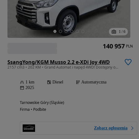
1
/
6
140 957
PLN
SsangYong/KGM Musso 2.2 e-XDi Joy 4WD
2157 cm3 • 202 KM • Grand Automat i napęd 4WD! Dostępny od ręki! SUPER CENA!!!
1 km
Diesel
Automatyczna
2025
Tarnowskie Góry (Śląskie)
Firma • Podbite
Zobacz ogłoszenia