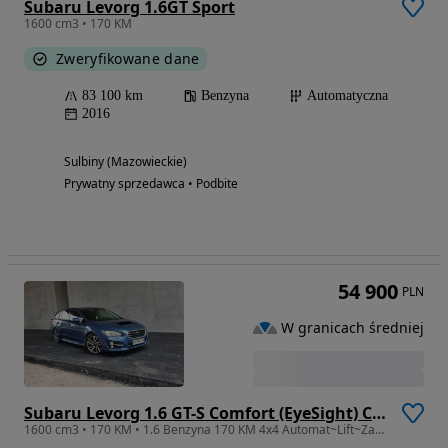
Subaru Levorg 1.6GT Sport
1600 cm3 • 170 KM
Zweryfikowane dane
83 100 km
Benzyna
Automatyczna
2016
Sulbiny (Mazowieckie)
Prywatny sprzedawca • Podbite
54 900
PLN
W granicach średniej
Subaru Levorg 1.6 GT-S Comfort (EyeSight) CVT
1600 cm3 • 170 KM • 1.6 Benzyna 170 KM 4x4 Automat~Lift~Zadbane!~Zarejestrowane!~2 Kpl Kół