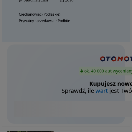
Automatyczna
2016
Ciechanowiec (Podlaskie)
Prywatny sprzedawca • Podbite
ok. 40 000 aut wycenian
Kupujesz nowe
Sprawdź, ile
wart
jest Twó