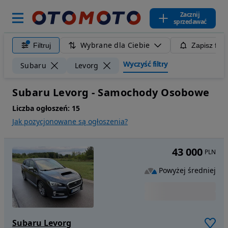
Zacznij
sprzedawać
Wybrane dla Ciebie
Filtruj
Zapisz filt
Wyczyść filtry
Subaru
Levorg
Subaru Levorg - Samochody Osobowe
Liczba ogłoszeń:
15
Jak pozycjonowane są ogłoszenia?
43 000
PLN
Powyżej średniej
Subaru Levorg