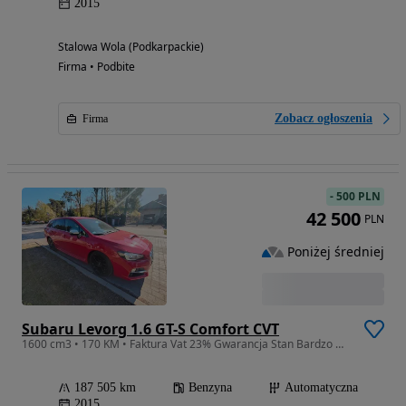
2015
Stalowa Wola (Podkarpackie)
Firma • Podbite
Zobacz ogłoszenia
Firma
-
500 PLN
42 500
PLN
Poniżej średniej
Subaru Levorg 1.6 GT-S Comfort CVT
1600 cm3 • 170 KM • Faktura Vat 23% Gwarancja Stan Bardzo Dobry
187 505 km
Benzyna
Automatyczna
2015