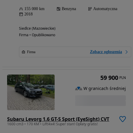
155 000 km
Benzyna
Automatyczna
2018
Siedlce (Mazowieckie)
Firma • Opublikowano
Zobacz ogłoszenia
Firma
59 900
PLN
W granicach średniej
Subaru Levorg 1.6 GT-S Sport (EyeSight) CVT
1600 cm3 • 170 KM • Lift!4x4! Super stan! Opłaty gratis!