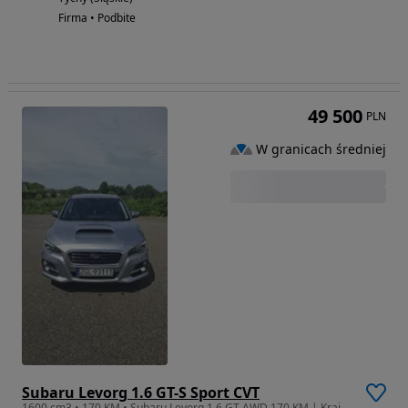
Firma • Podbite
49 500
PLN
W granicach średniej
Subaru Levorg 1.6 GT-S Sport CVT
1600 cm3 • 170 KM • Subaru Levorg 1.6 GT AWD 170 KM | Krajowe | Serwisowany | Zimówki