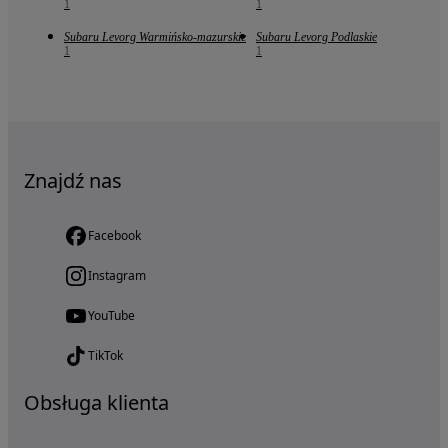
1
1
Subaru Levorg Warmińsko-mazurskie
Subaru Levorg Podlaskie
1
1
Znajdź nas
Facebook
Instagram
YouTube
TikTok
Obsługa klienta