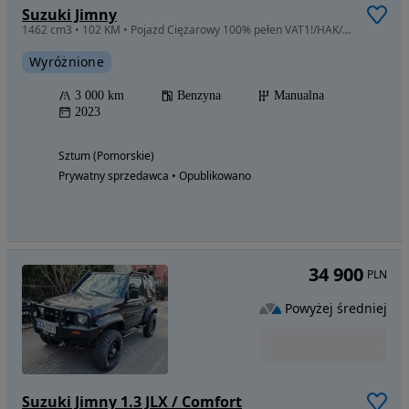
Suzuki Jimny
1462 cm3 • 102 KM • Pojazd Ciężarowy 100% pełen VAT1!/HAK/Pierwszy Właściciel/stan Idealny
Wyróżnione
3 000 km
Benzyna
Manualna
2023
Sztum (Pomorskie)
Prywatny sprzedawca • Opublikowano
34 900
PLN
Powyżej średniej
Suzuki Jimny 1.3 JLX / Comfort