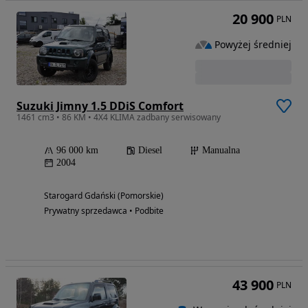
20 900
PLN
Powyżej średniej
Suzuki Jimny 1.5 DDiS Comfort
1461 cm3 • 86 KM • 4X4 KLIMA zadbany serwisowany
96 000 km
Diesel
Manualna
2004
Starogard Gdański (Pomorskie)
Prywatny sprzedawca • Podbite
43 900
PLN