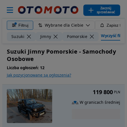
Zacznij
sprzedawać
Wybrane dla Ciebie
Filtruj
Zapisz filt
Wyczyść filtry
Suzuki
Jimny
Pomorskie
Suzuki Jimny Pomorskie - Samochody
Osobowe
Liczba ogłoszeń:
12
Jak pozycjonowane są ogłoszenia?
119 800
PLN
W granicach średniej