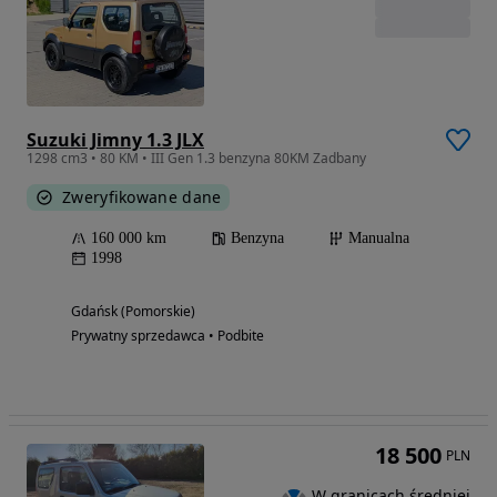
Suzuki Jimny 1.3 JLX
1298 cm3 • 80 KM • III Gen 1.3 benzyna 80KM Zadbany
Zweryfikowane dane
160 000 km
Benzyna
Manualna
1998
Gdańsk (Pomorskie)
Prywatny sprzedawca • Podbite
18 500
PLN
W granicach średniej