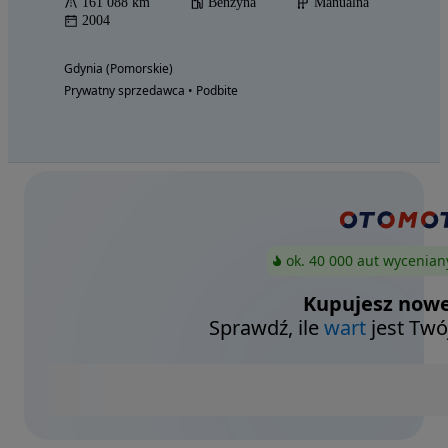
161 088 km
Benzyna
Manualna
2004
Gdynia (Pomorskie)
Prywatny sprzedawca • Podbite
ok. 40 000 aut wycenian
Kupujesz nowe
Sprawdź, ile
wart
jest Twó