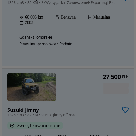
1328 cm3 • 85 KM • 2xWyciągarka|ZawieszenieHPsporting|BlokadaMostu|Swap16v|ReduktorSamura
60 003 km
Benzyna
Manualna
2003
Gdańsk (Pomorskie)
Prywatny sprzedawca • Podbite
27 500
PLN
Suzuki Jimny
1328 cm3 • 82 KM • Suzuki Jimny off road
Zweryfikowane dane