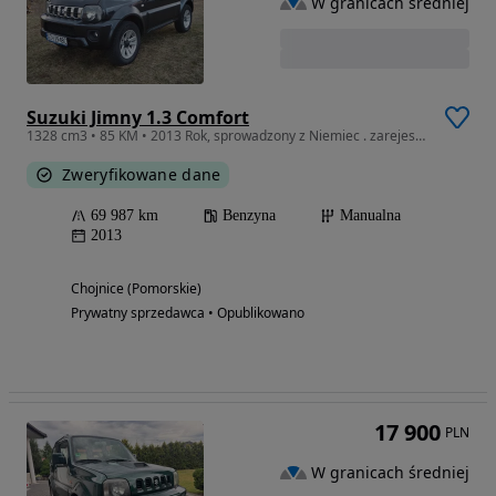
W granicach średniej
Suzuki Jimny 1.3 Comfort
1328 cm3 • 85 KM • 2013 Rok, sprowadzony z Niemiec . zarejestrowany w PL . KLIMA.
Zweryfikowane dane
69 987 km
Benzyna
Manualna
2013
Chojnice (Pomorskie)
Prywatny sprzedawca • Opublikowano
17 900
PLN
W granicach średniej