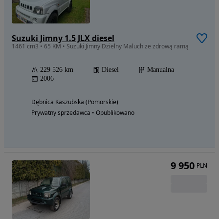
Suzuki Jimny 1.5 JLX diesel
1461 cm3 • 65 KM • Suzuki Jimny Dzielny Maluch ze zdrową ramą
229 526 km
Diesel
Manualna
2006
Dębnica Kaszubska (Pomorskie)
Prywatny sprzedawca • Opublikowano
9 950
PLN