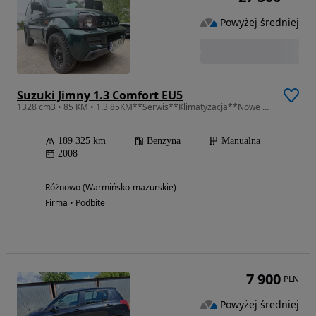
Powyżej średniej
Suzuki Jimny 1.3 Comfort EU5
1328 cm3 • 85 KM • 1.3 85KM**Serwis**Klimatyzacja**Nowe opony**Gwarancja
189 325 km
Benzyna
Manualna
2008
Różnowo (Warmińsko-mazurskie)
Firma • Podbite
7 900
PLN
Powyżej średniej