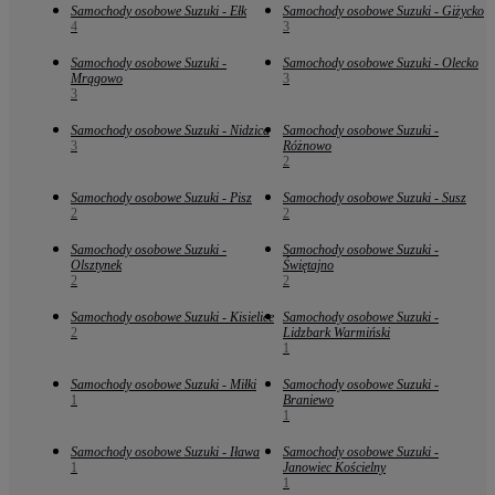
Samochody osobowe Suzuki - Ełk
Samochody osobowe Suzuki - Giżycko
4
3
Samochody osobowe Suzuki -
Samochody osobowe Suzuki - Olecko
Mrągowo
3
3
Samochody osobowe Suzuki - Nidzica
Samochody osobowe Suzuki -
3
Różnowo
2
Samochody osobowe Suzuki - Pisz
Samochody osobowe Suzuki - Susz
2
2
Samochody osobowe Suzuki -
Samochody osobowe Suzuki -
Olsztynek
Świętajno
2
2
Samochody osobowe Suzuki - Kisielice
Samochody osobowe Suzuki -
2
Lidzbark Warmiński
1
Samochody osobowe Suzuki - Miłki
Samochody osobowe Suzuki -
1
Braniewo
1
Samochody osobowe Suzuki - Iława
Samochody osobowe Suzuki -
1
Janowiec Kościelny
1