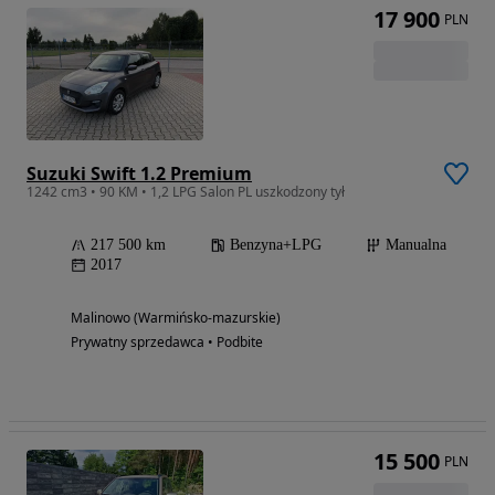
17 900
PLN
Suzuki Swift 1.2 Premium
1242 cm3 • 90 KM • 1,2 LPG Salon PL uszkodzony tył
217 500 km
Benzyna+LPG
Manualna
2017
Malinowo (Warmińsko-mazurskie)
Prywatny sprzedawca • Podbite
15 500
PLN