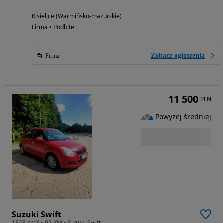
Kisielice (Warmińsko-mazurskie)
Firma • Podbite
Zobacz ogłoszenia
Firma
11 500
PLN
Powyżej średniej
Suzuki Swift
1328 cm3 • 92 KM • Suzuki Swift