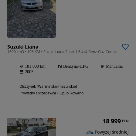
Suzuki Liana
1600 cm3 • 106 KM • Suzuki Liana Sport 1.6 4x4 Benz-Gaz Combi
181 000 km
Benzyna+LPG
Manualna
2005
Olsztynek (Warmińsko-mazurskie)
Prywatny sprzedawca • Opublikowano
18 999
PLN
Powyżej średniej