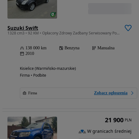
Suzuki Swift
1328 cm3 • 92 KM • Opłacony Zdrowy Zadbany Serwisowany Po Serwisie 1 Wł
138 000 km
Benzyna
Manualna
2010
Kisielice (Warmińsko-mazurskie)
Firma • Podbite
Zobacz ogłoszenia
Firma
21 900
PLN
W granicach średniej