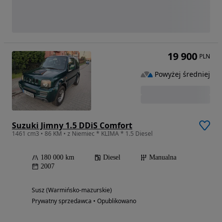
19 900
PLN
Powyżej średniej
Suzuki Jimny 1.5 DDiS Comfort
1461 cm3 • 86 KM • z Niemiec * KLIMA * 1.5 Diesel
180 000 km
Diesel
Manualna
2007
Susz (Warmińsko-mazurskie)
Prywatny sprzedawca • Opublikowano