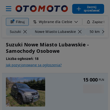
Zacznij
sprzedawać
Wybrane dla Ciebie
Filtruj
Zapisz filt
Suzuki
Nowe Miasto Lubawskie
50 km
Suzuki Nowe Miasto Lubawskie -
Samochody Osobowe
Liczba ogłoszeń:
18
Jak pozycjonowane są ogłoszenia?
15 000
PLN