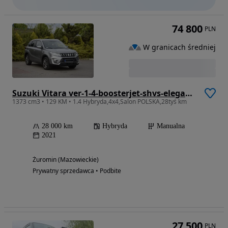
74 800
PLN
W granicach średniej
Suzuki Vitara ver-1-4-boosterjet-shvs-elegance-sun-4wd
1373 cm3 • 129 KM • 1.4 Hybryda,4x4,Salon POLSKA,28tyś km
28 000 km
Hybryda
Manualna
2021
Żuromin (Mazowieckie)
Prywatny sprzedawca • Podbite
27 500
PLN