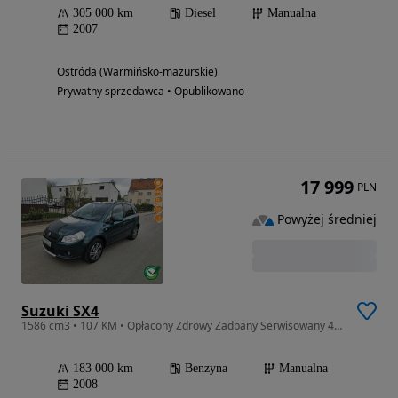
305 000 km
Diesel
Manualna
2007
Ostróda (Warmińsko-mazurskie)
Prywatny sprzedawca • Opublikowano
17 999
PLN
Powyżej średniej
Suzuki SX4
1586 cm3 • 107 KM • Opłacony Zdrowy Zadbany Serwisowany 4x4 Po Serwisie 1 Wł
183 000 km
Benzyna
Manualna
2008