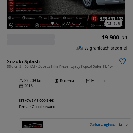
1
/
6
19 900
PLN
W granicach średniej
Suzuki Splash
996 cm3 • 65 KM • Zobacz Film Prezentujący Pojazd Salon PL 1wł
97 209 km
Benzyna
Manualna
2013
Kraków (Małopolskie)
Firma • Opublikowano
Zobacz ogłoszenia