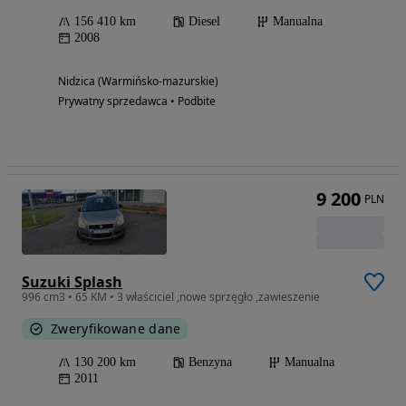
156 410 km
Diesel
Manualna
2008
Nidzica (Warmińsko-mazurskie)
Prywatny sprzedawca • Podbite
9 200
PLN
Suzuki Splash
996 cm3 • 65 KM • 3 właściciel ,nowe sprzęgło ,zawieszenie
Zweryfikowane dane
130 200 km
Benzyna
Manualna
2011