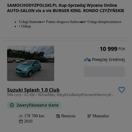
SAMOCHODYZPOLSKI.PL Kup-Sprzedaj Wycena Online
AUTO-SALON vis a vis BURGER KING. RONDO CZYŻYŃSKIE
Usługi finansowe
Pomoc drogowa /holowanie
Usługi ubezpieczeniowe
Odkup
10 999
PLN
Powyżej średniej
Suzuki Splash 1.0 Club
996 cm3 • 65 KM • Klima#Bez Rdzy#Zadbany#Serwis#Niemcy#Zarejstrowany
Zweryfikowane dane
178 700 km
Benzyna
Manualna
2010