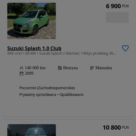
6 900
PLN
Suzuki Splash 1.0 Club
996 cm3 • 68 KM • Suzuki Splash z Niemiec 140tys przebieg, klimatyzacja!
140 000 km
Benzyna
Manualna
2009
Poczernin (Zachodniopomorskie)
Prywatny sprzedawca • Opublikowano
10 800
PLN