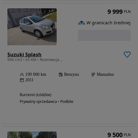
9 999
PLN
W granicach średniej
Suzuki Splash
996 cm3 • 65 KM • Rezerwacja ..
199 000 km
Benzyna
Manualna
2011
Burzenin (Łódzkie)
Prywatny sprzedawca • Podbite
9 500
PLN