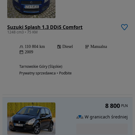
Suzuki Splash 1.3 DDiS Comfort
1248 cm3 • 75 KM
110 804 km
Diesel
Manualna
2009
Tarnowskie Góry (Śląskie)
Prywatny sprzedawca • Podbite
8 800
PLN
W granicach średniej