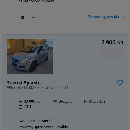
Firma • Opublikowano
Zobacz ogłoszenia
Firma
2 900
PLN
Suzuki Splash
996 cm3 • 65 KM • Suzuki Splash 2011
80 000 km
Benzyna
Manualna
2011
Nadma (Mazowieckie)
Prywatny sprzedawca • Podbite