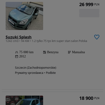
26 999
PLN
Suzuki Splash
1242 cm3 • 94 KM • 1.2 tylko 75 tys km super stan salon Polska
75 000 km
Benzyna
Manualna
2012
Szczecin (Zachodniopomorskie)
Prywatny sprzedawca • Podbite
18 900
PLN