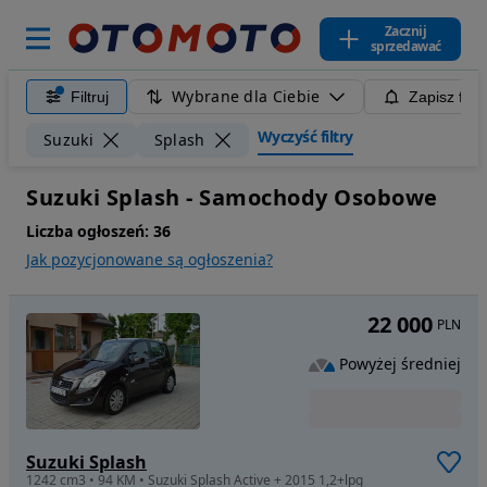
Zacznij
sprzedawać
Wybrane dla Ciebie
Filtruj
Zapisz filt
Wyczyść filtry
Suzuki
Splash
Suzuki Splash - Samochody Osobowe
Liczba ogłoszeń:
36
Jak pozycjonowane są ogłoszenia?
22 000
PLN
Powyżej średniej
Suzuki Splash
1242 cm3 • 94 KM • Suzuki Splash Active + 2015 1,2+lpg