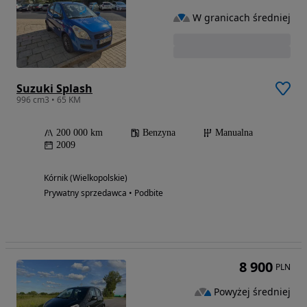
W granicach średniej
Suzuki Splash
996 cm3 • 65 KM
200 000 km
Benzyna
Manualna
2009
Kórnik (Wielkopolskie)
Prywatny sprzedawca • Podbite
8 900
PLN
Powyżej średniej