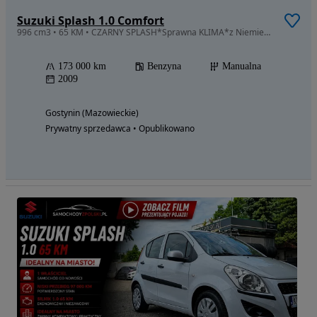
Suzuki Splash 1.0 Comfort
996 cm3 • 65 KM • CZARNY SPLASH*Sprawna KLIMA*z Niemiec Opłacony
173 000 km
Benzyna
Manualna
2009
Gostynin (Mazowieckie)
Prywatny sprzedawca • Opublikowano