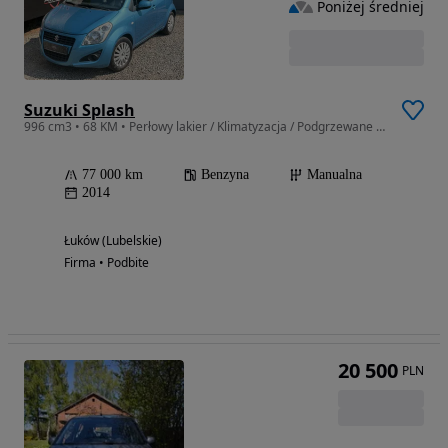
Poniżej średniej
Suzuki Splash
996 cm3 • 68 KM • Perłowy lakier / Klimatyzacja / Podgrzewane fotele
77 000 km
Benzyna
Manualna
2014
Łuków (Lubelskie)
Firma • Podbite
20 500
PLN