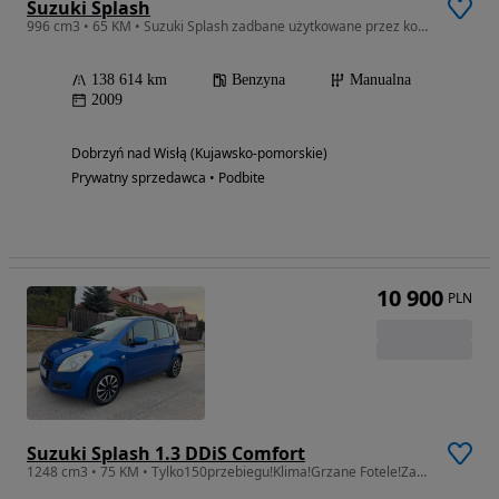
Suzuki Splash
996 cm3 • 65 KM • Suzuki Splash zadbane użytkowane przez kobietę
138 614 km
Benzyna
Manualna
2009
Dobrzyń nad Wisłą (Kujawsko-pomorskie)
Prywatny sprzedawca • Podbite
10 900
PLN
Suzuki Splash 1.3 DDiS Comfort
1248 cm3 • 75 KM • Tylko150przebiegu!Klima!Grzane Fotele!Zadbany!Oszczedny!